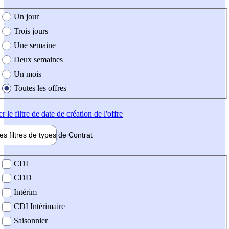
e création de l'offre
Un jour
Trois jours
Une semaine
Deux semaines
Un mois
Toutes les offres
er
le filtre de date de création de l'offre
les filtres de types de
Contrat
de contrat
CDI
CDD
Intérim
CDI Intérimaire
Saisonnier