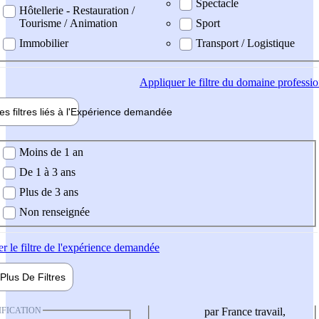
Spectacle
Hôtellerie - Restauration /
Tourisme / Animation
Sport
Immobilier
Transport / Logistique
Appliquer
le filtre du domaine professi
es filtres liés à l'
Expérience
demandée
ience demandée
Moins de 1 an
De 1 à 3 ans
Plus de 3 ans
Non renseignée
er
le filtre de l'expérience demandée
Plus De
Filtres
IFICATION
par France travail,