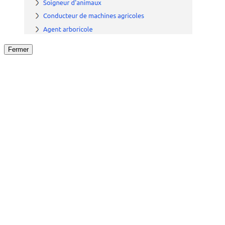
Fermer
Fermer
le détail de l'offre
/
Offre
sur
Offre précéden