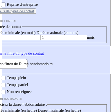
Reprise d'entreprise
plus
de types de contrat
 DE CONTRAT
ée de contrat
ée minimale (en mois)
Durée maximale (en mois)
mois
er
le filtre du type de contrat
les filtres de
Durée hebdo
madaire
 hebdomadaire
Temps plein
Temps partiel
Non renseignée
 HEBDOMADAIRE
cisez la durée hebdomadaire :
ée minimale (en heure)
Durée maximale (en heure)