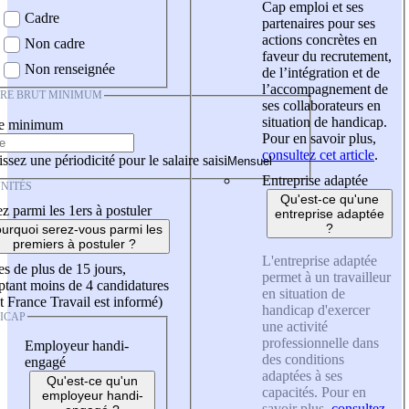
Cap emploi et ses
Cadre
partenaires pour ses
actions concrètes en
Non cadre
faveur du recrutement,
Non renseignée
de l’intégration et de
l’accompagnement de
IRE BRUT MINIMUM
ses collaborateurs en
situation de handicap.
re minimum
Pour en savoir plus,
consultez cet article
.
ssez une périodicité pour le salaire saisi
Entreprise adaptée
NITÉS
Qu'est-ce qu'une
z parmi les 1ers à postuler
entreprise adaptée
?
urquoi serez-vous parmi les
premiers à postuler ?
L'entreprise adaptée
es de plus de 15 jours,
permet à un travailleur
tant moins de 4 candidatures
en situation de
t France Travail est informé)
handicap d'exercer
ICAP
une activité
professionnelle dans
Employeur handi-
des conditions
engagé
adaptées à ses
Qu'est-ce qu'un
capacités. Pour en
employeur handi-
savoir plus,
consultez