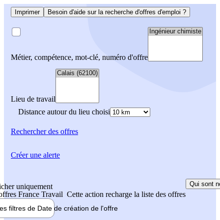
Imprimer
Besoin d'aide sur la recherche d'offres d'emploi ?
Métier, compétence, mot-clé, numéro d'offre
Lieu de travail
Distance autour du lieu choisi
Rechercher
des offres
Créer une alerte
Qui sont n
icher uniquement
 offres France Travail
Cette action recharge la liste des offres
les filtres de
Date de création
de l'offre