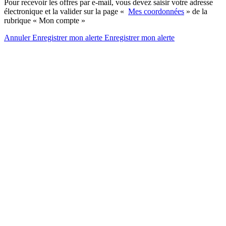
Pour recevoir les offres par e-mail, vous devez saisir votre adresse
électronique et la valider sur la page «
Mes coordonnées
» de la
rubrique « Mon compte »
Annuler
Enregistrer mon alerte
Enregistrer
mon alerte