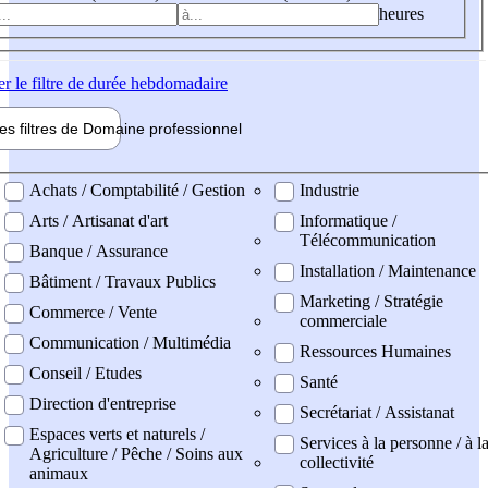
heures
er
le filtre de durée hebdomadaire
les filtres de
Domaine pro
fessionnel
ne professionel
Achats / Comptabilité / Gestion
Industrie
Arts / Artisanat d'art
Informatique /
Télécommunication
Banque / Assurance
Installation / Maintenance
Bâtiment / Travaux Publics
Marketing / Stratégie
Commerce / Vente
commerciale
Communication / Multimédia
Ressources Humaines
Conseil / Etudes
Santé
Direction d'entreprise
Secrétariat / Assistanat
Espaces verts et naturels /
Services à la personne / à l
Agriculture / Pêche / Soins aux
collectivité
animaux