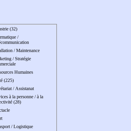
strie (32)
rmatique /
écommunication
allation / Maintenance
eting / Stratégie
merciale
sources Humaines
té (225)
étariat / Assistanat
ices à la personne / à la
ectivité (28)
ctacle
rt
sport / Logistique