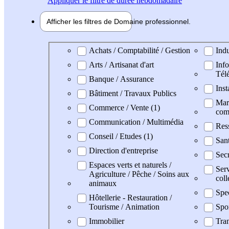
Appliquer
le filtre de durée hebdomadaire
Afficher les filtres de
Domaine pro
fessionnel
Domaine professionel
Achats / Comptabilité / Gestion
Indu
Arts / Artisanat d'art
Info
Tél
Banque / Assurance
Inst
Bâtiment / Travaux Publics
Mark
Commerce / Vente (1)
com
Communication / Multimédia
Res
Conseil / Etudes (1)
San
Direction d'entreprise
Secr
Espaces verts et naturels /
Serv
Agriculture / Pêche / Soins aux
coll
animaux
Spe
Hôtellerie - Restauration /
Tourisme / Animation
Spo
Immobilier
Tran