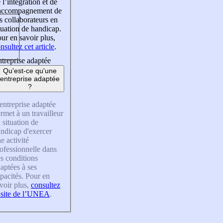
 l’intégration et de
’accompagnement de
s collaborateurs en
tuation de handicap.
ur en savoir plus,
nsultez cet article
.
treprise adaptée
Qu'est-ce qu'une
entreprise adaptée
?
entreprise adaptée
rmet à un travailleur
 situation de
ndicap d'exercer
e activité
ofessionnelle dans
s conditions
aptées à ses
pacités. Pour en
voir plus,
consultez
 site de l’UNEA
.