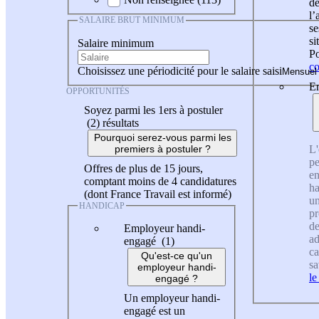
de
l
SALAIRE BRUT MINIMUM
se
si
Salaire minimum
Po
co
Choisissez une périodicité pour le salaire saisi
En
OPPORTUNITÉS
Soyez parmi les 1ers à postuler
(2)
résultats
Pourquoi serez-vous parmi les
L'
premiers à postuler ?
pe
Offres de plus de 15 jours,
en
comptant moins de 4 candidatures
ha
(dont France Travail est informé)
un
HANDICAP
pr
de
Employeur handi-
ad
engagé (1)
ca
Qu'est-ce qu'un
sa
employeur handi-
le
engagé ?
Un employeur handi-
engagé est un