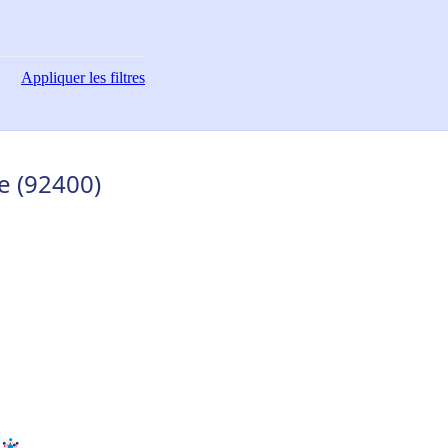
Appliquer
les filtres
e (92400)