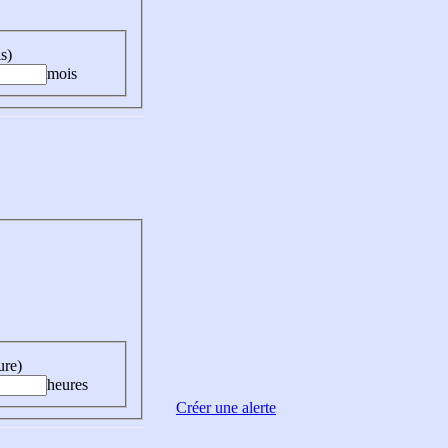
s)
mois
ure)
heures
Créer une alerte