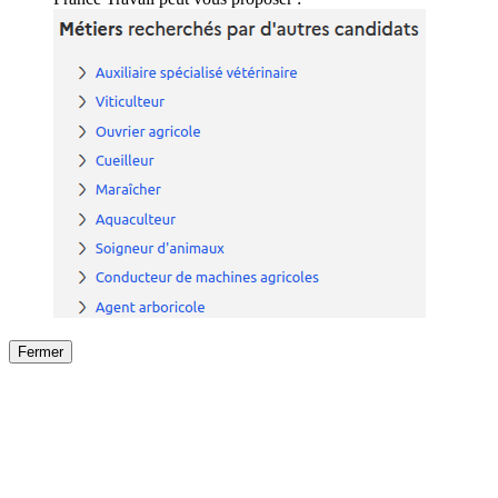
Fermer
Fermer
le détail de l'offre
/
Offre
sur
Offre précéden