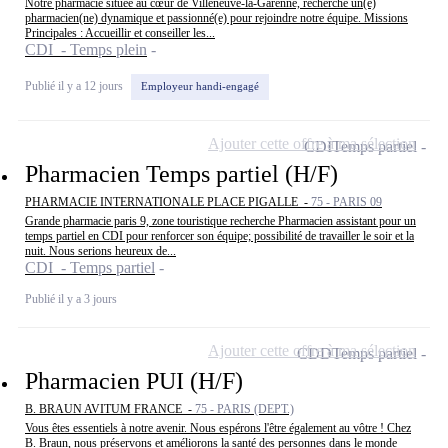
Notre pharmacie située au cœur de Villeneuve-la-Garenne, recherche un(e)
pharmacien(ne) dynamique et passionné(e) pour rejoindre notre équipe. Missions
Principales : Accueillir et conseiller les...
CDI - Temps plein
Publié il y a 12 jours
Employeur handi-engagé
Ajouter cette offre à ma sélection
CDI
Temps partiel
Pharmacien Temps partiel (H/F)
PHARMACIE INTERNATIONALE PLACE PIGALLE -
75 - PARIS 09
Grande pharmacie paris 9, zone touristique recherche Pharmacien assistant pour un
temps partiel en CDI pour renforcer son équipe; possibilité de travailler le soir et la
nuit. Nous serions heureux de...
CDI - Temps partiel
Publié il y a 3 jours
Ajouter cette offre à ma sélection
CDD
Temps partiel
Pharmacien PUI (H/F)
B. BRAUN AVITUM FRANCE -
75 - PARIS (DEPT.)
Vous êtes essentiels à notre avenir. Nous espérons l'être également au vôtre ! Chez
B. Braun, nous préservons et améliorons la santé des personnes dans le monde