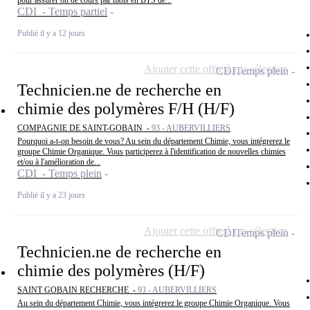
pour assurer 8h de cours par mois en BTS de...
CDI - Temps partiel
Publié il y a 12 jours
Ajouter cette offre à ma sélection
CDI
Temps plein
Technicien.ne de recherche en
chimie des polymères F/H (H/F)
COMPAGNIE DE SAINT-GOBAIN -
93 - AUBERVILLIERS
Pourquoi a-t-on besoin de vous? Au sein du département Chimie, vous intégrerez le
groupe Chimie Organique. Vous participerez à l'identification de nouvelles chimies
et/ou à l'amélioration de...
CDI - Temps plein
Publié il y a 23 jours
Ajouter cette offre à ma sélection
CDI
Temps plein
Technicien.ne de recherche en
chimie des polymères (H/F)
SAINT GOBAIN RECHERCHE -
93 - AUBERVILLIERS
Au sein du département Chimie, vous intégrerez le groupe Chimie Organique. Vous