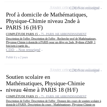
Ajouter cette offre à ma sélection
CDD
Non renseigné
Prof à domicile de Mathématiques,
Physique-Chimie niveau 2nde à
PARIS 16 (H/F)
COMPLÉTUDE PARIS 15 -
75 - PARIS 16E ARRONDISSEMENT
Description de l'offre: Description de l'offre : Recherche prof de Mathématiques,
Physique-Chimie à domicile à PARIS pour un élève en 2nde. Rythme d'2h00, 1
fois/sem à partir du...
CDD - Non renseigné
Publié il y a 2 jours
Ajouter cette offre à ma sélection
CDD
Non renseigné
Soutien scolaire en
Mathématiques, Physique-Chimie
niveau 4ème à PARIS 18 (H/F)
COMPLÉTUDE PARIS 15 -
75 - PARIS 18E ARRONDISSEMENT
Description de l'offre: Description de l'offre : Donnez des cours de soutien scolaire à
domicile à PARIS. Description du cours : Mathématiques, Physique-Chimie en