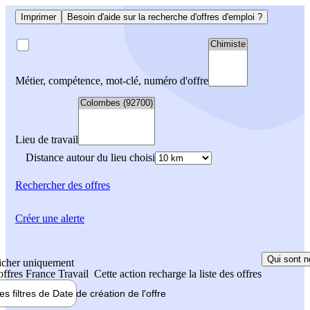
Imprimer
Besoin d'aide sur la recherche d'offres d'emploi ?
Métier, compétence, mot-clé, numéro d'offre
Lieu de travail
Distance autour du lieu choisi
Rechercher
des offres
Créer une alerte
Qui sont n
icher uniquement
 offres France Travail
Cette action recharge la liste des offres
les filtres de
Date de création
de l'offre