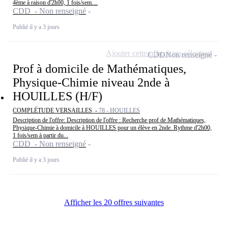
4ème à raison d'2h00, 1 fois/sem....
CDD - Non renseigné
Publié il y a 3 jours
Ajouter cette offre à ma sélection
CDD
Non renseigné
Prof à domicile de Mathématiques,
Physique-Chimie niveau 2nde à
HOUILLES (H/F)
COMPLÉTUDE VERSAILLES -
78 - HOUILLES
Description de l'offre: Description de l'offre : Recherche prof de Mathématiques,
Physique-Chimie à domicile à HOUILLES pour un élève en 2nde. Rythme d'2h00,
1 fois/sem à partir du...
CDD - Non renseigné
Publié il y a 3 jours
Afficher les 20 offres suivantes