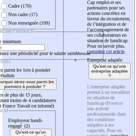
Cap emploi et ses
Cadre (170)
partenaires pour ses
actions concrètes en
Non cadre (17)
faveur du recrutement,
Non renseignée (109)
de l’intégration et de
l’accompagnement de
IRE BRUT MINIMUM
ses collaborateurs en
situation de handicap.
re minimum
Pour en savoir plus,
consultez cet article
.
ssez une périodicité pour le salaire saisi
Entreprise adaptée
NITÉS
Qu'est-ce qu'une
z parmi les 1ers à postuler
entreprise adaptée
résultats
?
urquoi serez-vous parmi les
L'entreprise adaptée
premiers à postuler ?
permet à un travailleur
es de plus de 15 jours,
en situation de
tant moins de 4 candidatures
handicap d'exercer
t France Travail est informé)
une activité
ICAP
professionnelle dans
des conditions
Employeur handi-
adaptées à ses
engagé (2)
capacités. Pour en
Qu'est-ce qu'un
savoir plus,
consultez