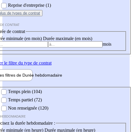
Reprise d'entreprise (1)
plus
de types de contrat
 DE CONTRAT
ée de contrat
ée minimale (en mois)
Durée maximale (en mois)
mois
er
le filtre du type de contrat
les filtres de
Durée hebdo
madaire
 hebdomadaire
Temps plein (104)
Temps partiel (72)
Non renseignée (120)
 HEBDOMADAIRE
cisez la durée hebdomadaire :
ée minimale (en heure)
Durée maximale (en heure)