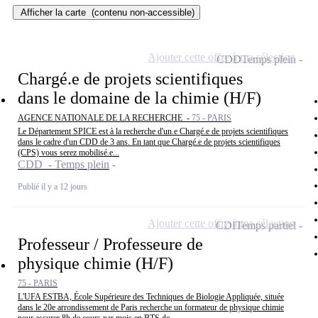
Afficher la carte
(contenu non-accessible)
Ajouter cette offre à ma sélection
CDD
Temps plein
Chargé.e de projets scientifiques
dans le domaine de la chimie (H/F)
AGENCE NATIONALE DE LA RECHERCHE -
75 - PARIS
Le Département SPICE est à la recherche d'un.e Chargé.e de projets scientifiques
dans le cadre d'un CDD de 3 ans. En tant que Chargé.e de projets scientifiques
(CPS) vous serez mobilisé.e...
CDD - Temps plein
Publié il y a 12 jours
Ajouter cette offre à ma sélection
CDI
Temps partiel
Professeur / Professeure de
physique chimie (H/F)
75 - PARIS
L'UFA ESTBA, École Supérieure des Techniques de Biologie Appliquée, située
dans le 20e arrondissement de Paris recherche un formateur de physique chimie