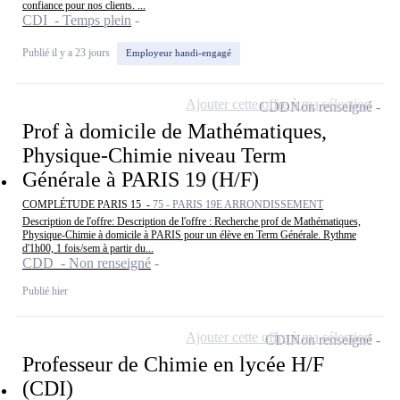
confiance pour nos clients. ...
CDI - Temps plein
Publié il y a 23 jours
Employeur handi-engagé
Ajouter cette offre à ma sélection
CDD
Non renseigné
Prof à domicile de Mathématiques,
Physique-Chimie niveau Term
Générale à PARIS 19 (H/F)
COMPLÉTUDE PARIS 15 -
75 - PARIS 19E ARRONDISSEMENT
Description de l'offre: Description de l'offre : Recherche prof de Mathématiques,
Physique-Chimie à domicile à PARIS pour un élève en Term Générale. Rythme
d'1h00, 1 fois/sem à partir du...
CDD - Non renseigné
Publié hier
Ajouter cette offre à ma sélection
CDI
Non renseigné
Professeur de Chimie en lycée H/F
(CDI)