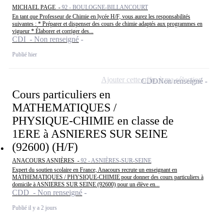
MICHAEL PAGE -
92 - BOULOGNE-BILLANCOURT
En tant que Professeur de Chimie en lycée H/F, vous aurez les responsabilités
suivantes : * Préparer et dispenser des cours de chimie adaptés aux programmes en
vigueur * Élaborer et corriger des...
CDI - Non renseigné
Publié hier
Ajouter cette offre à ma sélection
CDD
Non renseigné
Cours particuliers en
MATHEMATIQUES /
PHYSIQUE-CHIMIE en classe de
1ERE à ASNIERES SUR SEINE
(92600) (H/F)
ANACOURS ASNIÈRES -
92 - ASNIÈRES-SUR-SEINE
Expert du soutien scolaire en France, Anacours recrute un enseignant en
MATHEMATIQUES / PHYSIQUE-CHIMIE pour donner des cours particuliers à
domicile à ASNIERES SUR SEINE (92600) pour un élève en...
CDD - Non renseigné
Publié il y a 2 jours