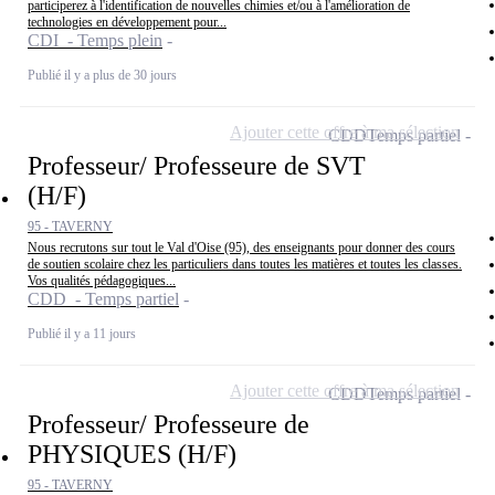
participerez à l'identification de nouvelles chimies et/ou à l'amélioration de
technologies en développement pour...
CDI - Temps plein
Publié il y a plus de 30 jours
Ajouter cette offre à ma sélection
CDD
Temps partiel
Professeur/ Professeure de SVT
(H/F)
95 - TAVERNY
Nous recrutons sur tout le Val d'Oise (95), des enseignants pour donner des cours
de soutien scolaire chez les particuliers dans toutes les matières et toutes les classes.
Vos qualités pédagogiques...
CDD - Temps partiel
Publié il y a 11 jours
Ajouter cette offre à ma sélection
CDD
Temps partiel
Professeur/ Professeure de
PHYSIQUES (H/F)
95 - TAVERNY