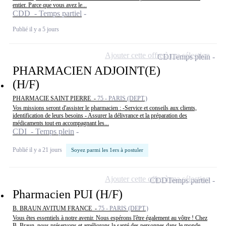
entier. Parce que vous avez le...
CDD - Temps partiel
Publié il y a 5 jours
Ajouter cette offre à ma sélection
CDI
Temps plein
PHARMACIEN ADJOINT(E)
(H/F)
PHARMACIE SAINT PIERRE -
75 - PARIS (DEPT.)
Vos missions seront d'assister le pharmacien : -Service et conseils aux clients,
identification de leurs besoins - Assurer la délivrance et la préparation des
médicaments tout en accompagnant les...
CDI - Temps plein
Publié il y a 21 jours
Soyez parmi les 1ers à postuler
Ajouter cette offre à ma sélection
CDD
Temps partiel
Pharmacien PUI (H/F)
B. BRAUN AVITUM FRANCE -
75 - PARIS (DEPT.)
Vous êtes essentiels à notre avenir. Nous espérons l'être également au vôtre ! Chez
B. Braun, nous préservons et améliorons la santé des personnes dans le monde