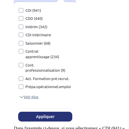
Dans l'exemple ci-dessus, si vous sélectionnez « CDI (941) »