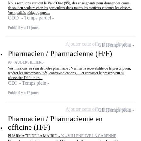
Nous recrutons sur tout le Val d'Oise (95), des enseignants pour donner des cours
de soutien scolaire chez les particuliers dans toutes les matières et toutes les classes.
Vos qualités pédagogiques...
CDD - Temps partiel
Publié il y a 11 jours
Ajouter cette offre à ma sélection
CDI
Temps plein
Pharmacien / Pharmacienne (H/F)
93 - AUBERVILLIERS
Vos missions au sein de notre pharmacie : Vérifier la recevabilité de la prescription,
repérer les incompatibilités, contre-indications, ... et contacter le prescripteur si
nécessaire Définir les...
CDI - Temps plein
Publié il y a 12 jours
Ajouter cette offre à ma sélection
CDI
Temps plein
Pharmacien / Pharmacienne en
officine (H/F)
PHARMACIE DE LA MAIRIE -
92 - VILLENEUVE LA GARENNE