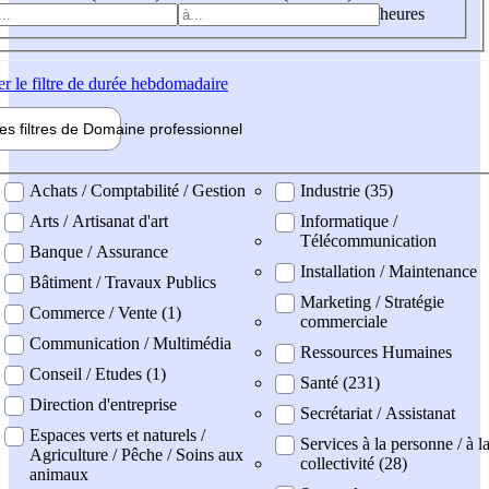
heures
er
le filtre de durée hebdomadaire
les filtres de
Domaine pro
fessionnel
ne professionel
Achats / Comptabilité / Gestion
Industrie (35)
Arts / Artisanat d'art
Informatique /
Télécommunication
Banque / Assurance
Installation / Maintenance
Bâtiment / Travaux Publics
Marketing / Stratégie
Commerce / Vente (1)
commerciale
Communication / Multimédia
Ressources Humaines
Conseil / Etudes (1)
Santé (231)
Direction d'entreprise
Secrétariat / Assistanat
Espaces verts et naturels /
Services à la personne / à l
Agriculture / Pêche / Soins aux
collectivité (28)
animaux