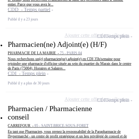
entier. Parce que vous avez le...
CDD - Temps partiel
Publié il y a 23 jours
Ajouter cette offre à ma sélection
CDI
Temps plein
Pharmacien(ne) Adjoint(e) (H/F)
PHARMACIE DE LA MAIRIE -
75 - PARIS 04
Nous recherchons un(e) pharmacien(ne) adjoint(e) en CDI 35h/semaine pour
rejoindre une pharmacie d'officine située au sein du quartier du Marais dans le centre
de Paris (75004). Horaires et Salaires...
CDI - Temps plein
Publié il y a plus de 30 jours
Ajouter cette offre à ma sélection
CDI
Temps plein
Pharmacien / Pharmacienne
conseil
CARREFOUR -
95 - SAINT-BRICE-SOUS-FORET
En tant que Pharmacien, vous prenez la responsabilité de la Parapharmacie de
l'hypermarché - un centre de profit stratégique et un lieu privilégié de conseil et de