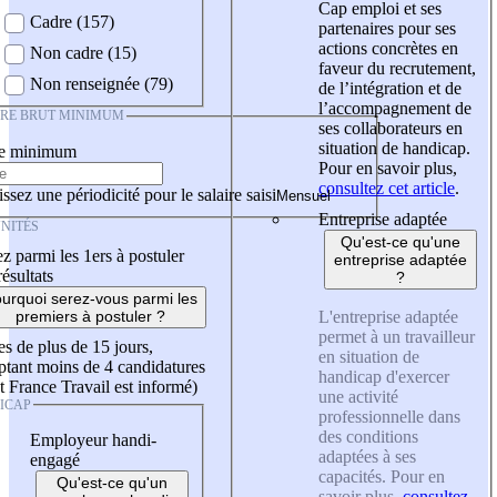
Cap emploi et ses
Cadre (157)
partenaires pour ses
actions concrètes en
Non cadre (15)
faveur du recrutement,
Non renseignée (79)
de l’intégration et de
l’accompagnement de
IRE BRUT MINIMUM
ses collaborateurs en
situation de handicap.
re minimum
Pour en savoir plus,
consultez cet article
.
ssez une périodicité pour le salaire saisi
Entreprise adaptée
NITÉS
Qu'est-ce qu'une
z parmi les 1ers à postuler
entreprise adaptée
résultats
?
urquoi serez-vous parmi les
L'entreprise adaptée
premiers à postuler ?
permet à un travailleur
es de plus de 15 jours,
en situation de
tant moins de 4 candidatures
handicap d'exercer
t France Travail est informé)
une activité
ICAP
professionnelle dans
des conditions
Employeur handi-
adaptées à ses
engagé
capacités. Pour en
Qu'est-ce qu'un
savoir plus,
consultez