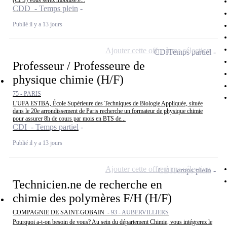
(CPS) vous serez mobilisé.e...
CDD - Temps plein
Publié il y a 13 jours
Ajouter cette offre à ma sélection
CDI
Temps partiel
Professeur / Professeure de
physique chimie (H/F)
75 - PARIS
L'UFA ESTBA, École Supérieure des Techniques de Biologie Appliquée, située
dans le 20e arrondissement de Paris recherche un formateur de physique chimie
pour assurer 8h de cours par mois en BTS de...
CDI - Temps partiel
Publié il y a 13 jours
Ajouter cette offre à ma sélection
CDI
Temps plein
Technicien.ne de recherche en
chimie des polymères F/H (H/F)
COMPAGNIE DE SAINT-GOBAIN -
93 - AUBERVILLIERS
Pourquoi a-t-on besoin de vous? Au sein du département Chimie, vous intégrerez le