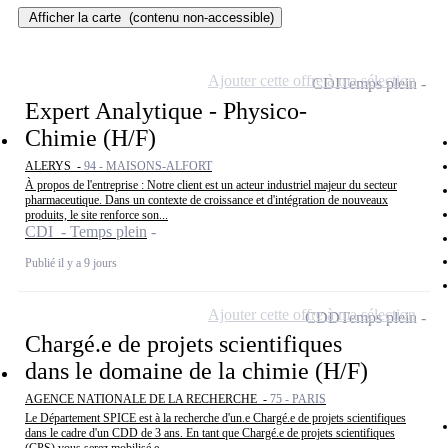
Afficher la carte
(contenu non-accessible)
Ajouter cette offre à ma sélection
CDI
Temps plein
Expert Analytique - Physico-
Chimie (H/F)
ALERYS -
94 - MAISONS-ALFORT
À propos de l'entreprise : Notre client est un acteur industriel majeur du secteur
pharmaceutique. Dans un contexte de croissance et d'intégration de nouveaux
produits, le site renforce son...
CDI - Temps plein
Publié il y a 9 jours
Ajouter cette offre à ma sélection
CDD
Temps plein
Chargé.e de projets scientifiques
dans le domaine de la chimie (H/F)
AGENCE NATIONALE DE LA RECHERCHE -
75 - PARIS
Le Département SPICE est à la recherche d'un.e Chargé.e de projets scientifiques
dans le cadre d'un CDD de 3 ans. En tant que Chargé.e de projets scientifiques