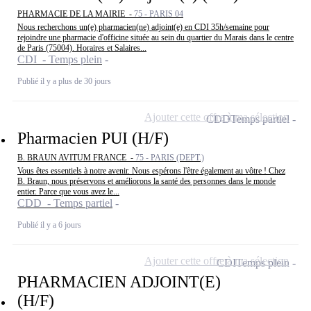
PHARMACIE DE LA MAIRIE -
75 - PARIS 04
Nous recherchons un(e) pharmacien(ne) adjoint(e) en CDI 35h/semaine pour
rejoindre une pharmacie d'officine située au sein du quartier du Marais dans le centre
de Paris (75004). Horaires et Salaires...
CDI - Temps plein
Publié il y a plus de 30 jours
Ajouter cette offre à ma sélection
CDD
Temps partiel
Pharmacien PUI (H/F)
B. BRAUN AVITUM FRANCE -
75 - PARIS (DEPT.)
Vous êtes essentiels à notre avenir. Nous espérons l'être également au vôtre ! Chez
B. Braun, nous préservons et améliorons la santé des personnes dans le monde
entier. Parce que vous avez le...
CDD - Temps partiel
Publié il y a 6 jours
Ajouter cette offre à ma sélection
CDI
Temps plein
PHARMACIEN ADJOINT(E)
(H/F)