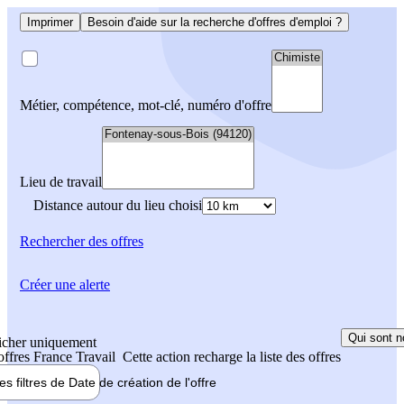
Imprimer
Besoin d'aide sur la recherche d'offres d'emploi ?
Métier, compétence, mot-clé, numéro d'offre
Lieu de travail
Distance autour du lieu choisi
Rechercher
des offres
Créer une alerte
Qui sont n
icher uniquement
 offres France Travail
Cette action recharge la liste des offres
les filtres de
Date de création
de l'offre