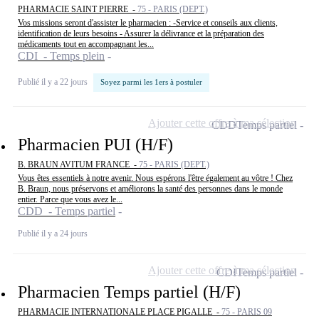
PHARMACIE SAINT PIERRE -
75 - PARIS (DEPT.)
Vos missions seront d'assister le pharmacien : -Service et conseils aux clients,
identification de leurs besoins - Assurer la délivrance et la préparation des
médicaments tout en accompagnant les...
CDI - Temps plein
Publié il y a 22 jours
Soyez parmi les 1ers à postuler
Ajouter cette offre à ma sélection
CDD
Temps partiel
Pharmacien PUI (H/F)
B. BRAUN AVITUM FRANCE -
75 - PARIS (DEPT.)
Vous êtes essentiels à notre avenir. Nous espérons l'être également au vôtre ! Chez
B. Braun, nous préservons et améliorons la santé des personnes dans le monde
entier. Parce que vous avez le...
CDD - Temps partiel
Publié il y a 24 jours
Ajouter cette offre à ma sélection
CDI
Temps partiel
Pharmacien Temps partiel (H/F)
PHARMACIE INTERNATIONALE PLACE PIGALLE -
75 - PARIS 09