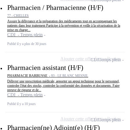
Pharmacien / Pharmacienne (H/F)
77 - CHELLES
Assure la délivrance et la préparation des médicaments tout en accompagnant les
patients dans leur traitement Participe à la prévention et veille à la sécurisation de la
prise en charge...
CDI - Temps plein
Publié il y a plus de 30 jours
Ajouter cette offre à ma sélection
CDI
Temps plein
Pharmacien assistant (H/F)
PHARMACIE BARBUSSE -
93 - LE BLANC MESNIL
Délivrer une prescription médicale, apporter un appui technique pour le personnel,
controler l'état des stocks, controler la conformité des données et documents. Faire
preuve de rigueur et de...
CDI - Temps plein
Publié il y a 10 jours
Ajouter cette offre à ma sélection
CDI
Temps plein
Pharmacien(ne) Adjoint(e) (H/F)