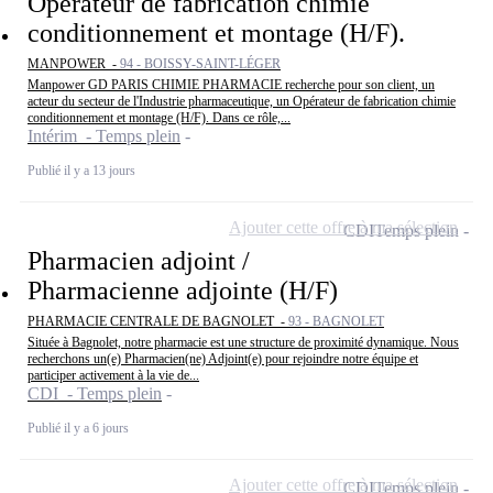
Opérateur de fabrication chimie
conditionnement et montage (H/F).
MANPOWER -
94 - BOISSY-SAINT-LÉGER
Manpower GD PARIS CHIMIE PHARMACIE recherche pour son client, un
acteur du secteur de l'Industrie pharmaceutique, un Opérateur de fabrication chimie
conditionnement et montage (H/F). Dans ce rôle,...
Intérim - Temps plein
Publié il y a 13 jours
Ajouter cette offre à ma sélection
CDI
Temps plein
Pharmacien adjoint /
Pharmacienne adjointe (H/F)
PHARMACIE CENTRALE DE BAGNOLET -
93 - BAGNOLET
Située à Bagnolet, notre pharmacie est une structure de proximité dynamique. Nous
recherchons un(e) Pharmacien(ne) Adjoint(e) pour rejoindre notre équipe et
participer activement à la vie de...
CDI - Temps plein
Publié il y a 6 jours
Ajouter cette offre à ma sélection
CDI
Temps plein