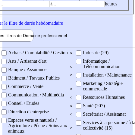
heures
er
le filtre de durée hebdomadaire
les filtres de
Domaine pro
fessionnel
ne professionel
Achats / Comptabilité / Gestion
Industrie (29)
Arts / Artisanat d'art
Informatique /
Télécommunication
Banque / Assurance
Installation / Maintenance
Bâtiment / Travaux Publics
Marketing / Stratégie
Commerce / Vente
commerciale
Communication / Multimédia
Ressources Humaines
Conseil / Etudes
Santé (207)
Direction d'entreprise
Secrétariat / Assistanat
Espaces verts et naturels /
Services à la personne / à l
Agriculture / Pêche / Soins aux
collectivité (15)
animaux