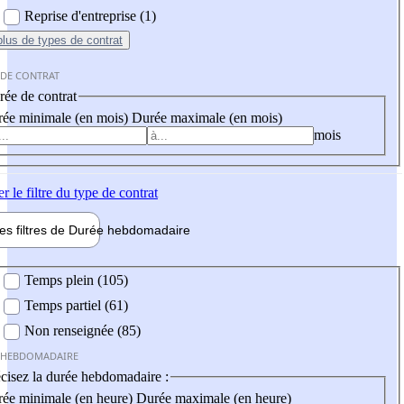
Reprise d'entreprise (1)
plus
de types de contrat
 DE CONTRAT
ée de contrat
ée minimale (en mois)
Durée maximale (en mois)
mois
er
le filtre du type de contrat
les filtres de
Durée hebdo
madaire
 hebdomadaire
Temps plein (105)
Temps partiel (61)
Non renseignée (85)
 HEBDOMADAIRE
cisez la durée hebdomadaire :
ée minimale (en heure)
Durée maximale (en heure)