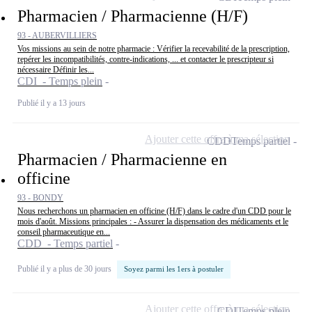
Pharmacien / Pharmacienne (H/F)
93 - AUBERVILLIERS
Vos missions au sein de notre pharmacie : Vérifier la recevabilité de la prescription,
repérer les incompatibilités, contre-indications, ... et contacter le prescripteur si
nécessaire Définir les...
CDI - Temps plein
Publié il y a 13 jours
Ajouter cette offre à ma sélection
CDD
Temps partiel
Pharmacien / Pharmacienne en
officine
93 - BONDY
Nous recherchons un pharmacien en officine (H/F) dans le cadre d'un CDD pour le
mois d'août. Missions principales : - Assurer la dispensation des médicaments et le
conseil pharmaceutique en...
CDD - Temps partiel
Publié il y a plus de 30 jours
Soyez parmi les 1ers à postuler
Ajouter cette offre à ma sélection
CDI
Temps plein