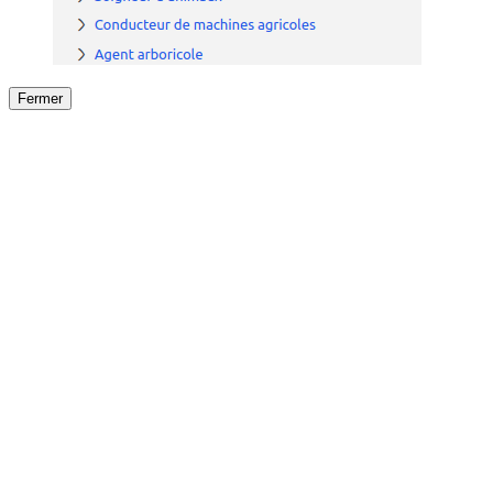
Fermer
Fermer
le détail de l'offre
/
Offre
sur
Offre précéden