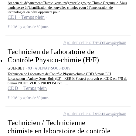
Au sein du département Chimie, vous intégrerez le groupe Chimie Organique. Vous
participerez à l'identification de nouvelles chimies et/ou à l'amélioration de
technologies en développement pour...
CDI - Temps plein
Publié il y a plus de 30 jours
Ajouter cette offre à ma sélection
CDD
Temps plein
Technicien de Laboratoire de
Contrôle Physico-chimie (H/F)
GUERBET -
93 - AULNAY-SOUS-BOIS
Technicien de Laboratoire de Contrôle Physico-chimie CDD 6 mois F/H
Localisation : Aulnay-Sous-Bois (93) - RER B Poste à pourvoir en CDD en 4*8 de
6 mois NOUS VOUS PROPOSONS : ...
CDD - Temps plein
Publié il y a plus de 30 jours
Ajouter cette offre à ma sélection
CDI
Temps plein
Technicien / Technicienne
chimiste en laboratoire de contrôle