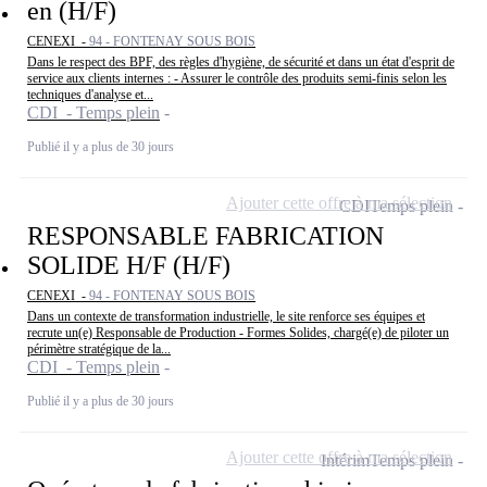
en (H/F)
CENEXI -
94 - FONTENAY SOUS BOIS
Dans le respect des BPF, des règles d'hygiène, de sécurité et dans un état d'esprit de
service aux clients internes : - Assurer le contrôle des produits semi-finis selon les
techniques d'analyse et...
CDI - Temps plein
Publié il y a plus de 30 jours
Ajouter cette offre à ma sélection
CDI
Temps plein
RESPONSABLE FABRICATION
SOLIDE H/F (H/F)
CENEXI -
94 - FONTENAY SOUS BOIS
Dans un contexte de transformation industrielle, le site renforce ses équipes et
recrute un(e) Responsable de Production - Formes Solides, chargé(e) de piloter un
périmètre stratégique de la...
CDI - Temps plein
Publié il y a plus de 30 jours
Ajouter cette offre à ma sélection
Intérim
Temps plein