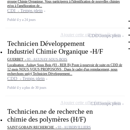
groupe Chimie Organique. Vous participerez à l'identification de nouvelles chimies
et/ou à l'amélioration de...
CDI - Temps plein
Publié il y a 24 jours
Ajouter cette offre à ma sélection
CDD
Temps plein
Technicien Développement
Industriel Chimie Organique -H/F
GUERBET -
93 - AULNAY-SOUS-BOIS
Localisation : Aulnay Sous Bois (93 - RER B) Poste à pourvoir de suite en CDD de
12 mois NOUS VOUS PROPOSONS : Dans le cadre d'un remplacement, nous
recherchons un(e) Technicien Développement...
CDD - Temps plein
Publié il y a plus de 30 jours
Ajouter cette offre à ma sélection
CDI
Temps plein
Technicien.ne de recherche en
chimie des polymères (H/F)
SAINT GOBAIN RECHERCHE -
93 - AUBERVILLIERS