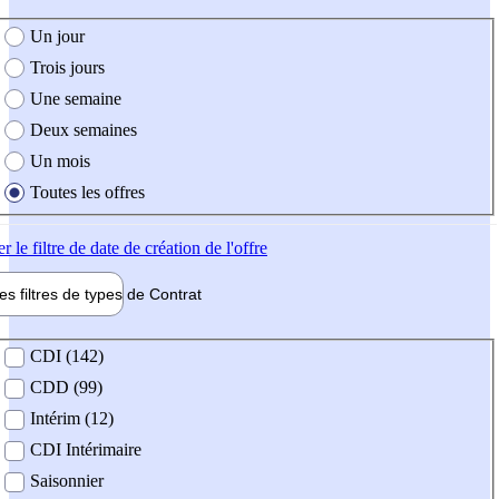
e création de l'offre
Un jour
Trois jours
Une semaine
Deux semaines
Un mois
Toutes les offres
er
le filtre de date de création de l'offre
les filtres de types de
Contrat
de contrat
CDI (142)
CDD (99)
Intérim (12)
CDI Intérimaire
Saisonnier