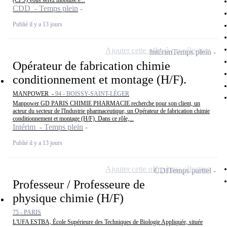
(CPS) vous serez mobilisé.e...
CDD - Temps plein
Publié il y a 13 jours
Ajouter cette offre à ma sélection
Intérim
Temps plein
Opérateur de fabrication chimie
conditionnement et montage (H/F).
MANPOWER -
94 - BOISSY-SAINT-LÉGER
Manpower GD PARIS CHIMIE PHARMACIE recherche pour son client, un
acteur du secteur de l'Industrie pharmaceutique, un Opérateur de fabrication chimie
conditionnement et montage (H/F). Dans ce rôle,...
Intérim - Temps plein
Publié il y a 13 jours
Ajouter cette offre à ma sélection
CDI
Temps partiel
Professeur / Professeure de
physique chimie (H/F)
75 - PARIS
L'UFA ESTBA, École Supérieure des Techniques de Biologie Appliquée, située