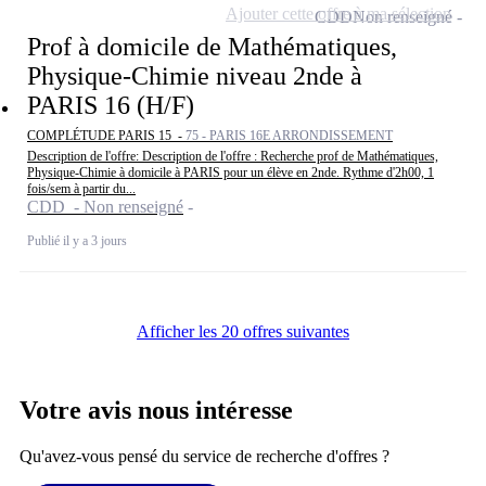
Ajouter cette offre à ma sélection
CDD
Non renseigné
Prof à domicile de Mathématiques,
Physique-Chimie niveau 2nde à
PARIS 16 (H/F)
COMPLÉTUDE PARIS 15 -
75 - PARIS 16E ARRONDISSEMENT
Description de l'offre: Description de l'offre : Recherche prof de Mathématiques,
Physique-Chimie à domicile à PARIS pour un élève en 2nde. Rythme d'2h00, 1
fois/sem à partir du...
CDD - Non renseigné
Publié il y a 3 jours
Afficher les 20 offres suivantes
Votre avis nous intéresse
Qu'avez-vous pensé du service de recherche d'offres ?