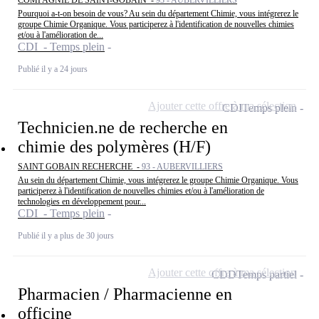
COMPAGNIE DE SAINT-GOBAIN -
93 - AUBERVILLIERS
Pourquoi a-t-on besoin de vous? Au sein du département Chimie, vous intégrerez le
groupe Chimie Organique. Vous participerez à l'identification de nouvelles chimies
et/ou à l'amélioration de...
CDI - Temps plein
Publié il y a 24 jours
Ajouter cette offre à ma sélection
CDI
Temps plein
Technicien.ne de recherche en
chimie des polymères (H/F)
SAINT GOBAIN RECHERCHE -
93 - AUBERVILLIERS
Au sein du département Chimie, vous intégrerez le groupe Chimie Organique. Vous
participerez à l'identification de nouvelles chimies et/ou à l'amélioration de
technologies en développement pour...
CDI - Temps plein
Publié il y a plus de 30 jours
Ajouter cette offre à ma sélection
CDD
Temps partiel
Pharmacien / Pharmacienne en
officine