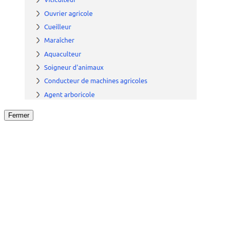
Fermer
Fermer
le détail de l'offre
/
Offre
sur
Offre précéden