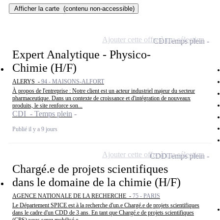
Afficher la carte
(contenu non-accessible)
Ajouter cette offre à ma sélection
CDI
Temps plein
Expert Analytique - Physico-
Chimie (H/F)
ALERYS -
94 - MAISONS-ALFORT
À propos de l'entreprise : Notre client est un acteur industriel majeur du secteur
pharmaceutique. Dans un contexte de croissance et d'intégration de nouveaux
produits, le site renforce son...
CDI - Temps plein
Publié il y a 9 jours
Ajouter cette offre à ma sélection
CDD
Temps plein
Chargé.e de projets scientifiques
dans le domaine de la chimie (H/F)
AGENCE NATIONALE DE LA RECHERCHE -
75 - PARIS
Le Département SPICE est à la recherche d'un.e Chargé.e de projets scientifiques
dans le cadre d'un CDD de 3 ans. En tant que Chargé.e de projets scientifiques