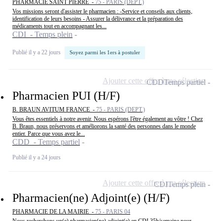
PHARMACIE SAINT PIERRE -
75 - PARIS (DEPT.)
Vos missions seront d'assister le pharmacien : -Service et conseils aux clients,
identification de leurs besoins - Assurer la délivrance et la préparation des
médicaments tout en accompagnant les...
CDI - Temps plein
Publié il y a 22 jours
Soyez parmi les 1ers à postuler
Ajouter cette offre à ma sélection
CDD
Temps partiel
Pharmacien PUI (H/F)
B. BRAUN AVITUM FRANCE -
75 - PARIS (DEPT.)
Vous êtes essentiels à notre avenir. Nous espérons l'être également au vôtre ! Chez
B. Braun, nous préservons et améliorons la santé des personnes dans le monde
entier. Parce que vous avez le...
CDD - Temps partiel
Publié il y a 24 jours
Ajouter cette offre à ma sélection
CDI
Temps plein
Pharmacien(ne) Adjoint(e) (H/F)
PHARMACIE DE LA MAIRIE -
75 - PARIS 04
Nous recherchons un(e) pharmacien(ne) adjoint(e) en CDI 35h/semaine pour