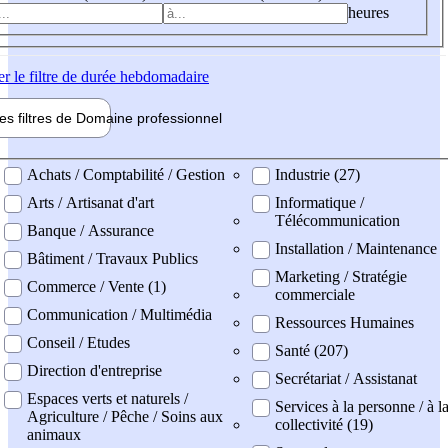
heures
er
le filtre de durée hebdomadaire
les filtres de
Domaine pro
fessionnel
ne professionel
Achats / Comptabilité / Gestion
Industrie (27)
Arts / Artisanat d'art
Informatique /
Télécommunication
Banque / Assurance
Installation / Maintenance
Bâtiment / Travaux Publics
Marketing / Stratégie
Commerce / Vente (1)
commerciale
Communication / Multimédia
Ressources Humaines
Conseil / Etudes
Santé (207)
Direction d'entreprise
Secrétariat / Assistanat
Espaces verts et naturels /
Services à la personne / à l
Agriculture / Pêche / Soins aux
collectivité (19)
animaux