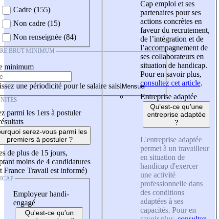
Cap emploi et ses
Cadre (155)
partenaires pour ses
actions concrètes en
Non cadre (15)
faveur du recrutement,
Non renseignée (84)
de l’intégration et de
l’accompagnement de
IRE BRUT MINIMUM
ses collaborateurs en
situation de handicap.
re minimum
Pour en savoir plus,
consultez cet article
.
ssez une périodicité pour le salaire saisi
Entreprise adaptée
NITÉS
Qu'est-ce qu'une
z parmi les 1ers à postuler
entreprise adaptée
résultats
?
urquoi serez-vous parmi les
L'entreprise adaptée
premiers à postuler ?
permet à un travailleur
es de plus de 15 jours,
en situation de
tant moins de 4 candidatures
handicap d'exercer
t France Travail est informé)
une activité
ICAP
professionnelle dans
des conditions
Employeur handi-
adaptées à ses
engagé
capacités. Pour en
Qu'est-ce qu'un
savoir plus,
consultez