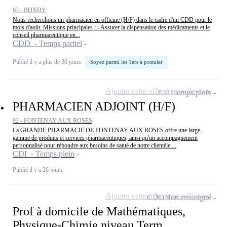
93 - BONDY
Nous recherchons un pharmacien en officine (H/F) dans le cadre d'un CDD pour le
mois d'août. Missions principales : - Assurer la dispensation des médicaments et le
conseil pharmaceutique en...
CDD - Temps partiel
Publié il y a plus de 30 jours
Soyez parmi les 1ers à postuler
Ajouter cette offre à ma sélection
CDI
Temps plein
PHARMACIEN ADJOINT (H/F)
92 - FONTENAY AUX ROSES
La GRANDE PHARMACIE DE FONTENAY AUX ROSES offre une large
gamme de produits et services pharmaceutiques, ainsi qu'un accompagnement
personnalisé pour répondre aux besoins de santé de notre clientèle....
CDI - Temps plein
Publié il y a 26 jours
Ajouter cette offre à ma sélection
CDD
Non renseigné
Prof à domicile de Mathématiques,
Physique-Chimie niveau Term