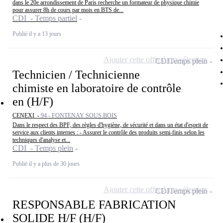
dans le 20e arrondissement de Paris recherche un formateur de physique chimie
pour assurer 8h de cours par mois en BTS de...
CDI - Temps partiel
Publié il y a 13 jours
Ajouter cette offre à ma sélection
CDI
Temps plein
Technicien / Technicienne
chimiste en laboratoire de contrôle
en (H/F)
CENEXI -
94 - FONTENAY SOUS BOIS
Dans le respect des BPF, des règles d'hygiène, de sécurité et dans un état d'esprit de
service aux clients internes : - Assurer le contrôle des produits semi-finis selon les
techniques d'analyse et...
CDI - Temps plein
Publié il y a plus de 30 jours
Ajouter cette offre à ma sélection
CDI
Temps plein
RESPONSABLE FABRICATION
SOLIDE H/F (H/F)