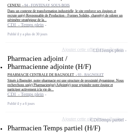
CENEXI -
94 - FONTENAY SOUS BOIS
Dans un contexte de transformation industrielle, le site renforce ses équipes et
recrute un(e) Responsable de Production - Formes Solides, chargé(e) de piloter un
périmètre stratégique de la...
CDI - Temps plein
Publié il y a plus de 30 jours
Ajouter cette offre à ma sélection
CDI
Temps plein
Pharmacien adjoint /
Pharmacienne adjointe (H/F)
PHARMACIE CENTRALE DE BAGNOLET -
93 - BAGNOLET
Située à Bagnolet, notre pharmacie est une structure de proximité dynamique. Nous
recherchons un(e) Pharmacien(ne) Adjoint(e) pour rejoindre notre équipe et
participer activement à la vie de...
CDI - Temps plein
Publié il y a 6 jours
Ajouter cette offre à ma sélection
CDI
Temps partiel
Pharmacien Temps partiel (H/F)