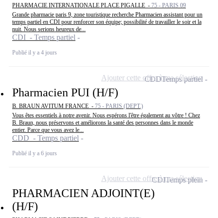
PHARMACIE INTERNATIONALE PLACE PIGALLE -
75 - PARIS 09
Grande pharmacie paris 9, zone touristique recherche Pharmacien assistant pour un
temps partiel en CDI pour renforcer son équipe; possibilité de travailler le soir et la
nuit. Nous serions heureux de...
CDI - Temps partiel
Publié il y a 4 jours
Ajouter cette offre à ma sélection
CDD
Temps partiel
Pharmacien PUI (H/F)
B. BRAUN AVITUM FRANCE -
75 - PARIS (DEPT.)
Vous êtes essentiels à notre avenir. Nous espérons l'être également au vôtre ! Chez
B. Braun, nous préservons et améliorons la santé des personnes dans le monde
entier. Parce que vous avez le...
CDD - Temps partiel
Publié il y a 6 jours
Ajouter cette offre à ma sélection
CDI
Temps plein
PHARMACIEN ADJOINT(E)
(H/F)