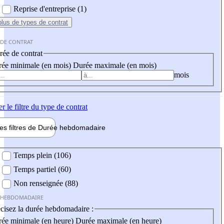
Reprise d'entreprise (1)
plus
de types de contrat
 DE CONTRAT
ée de contrat
ée minimale (en mois)
Durée maximale (en mois)
mois
er
le filtre du type de contrat
les filtres de
Durée hebdo
madaire
 hebdomadaire
Temps plein (106)
Temps partiel (60)
Non renseignée (88)
 HEBDOMADAIRE
cisez la durée hebdomadaire :
ée minimale (en heure)
Durée maximale (en heure)