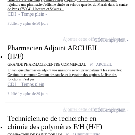
rejoindre une pharmacie d'officine située au sein du quartier du Marais dans le centre
de Paris (75004). Horaires et Salaires...
CDI - Temps plein
Publié il y a plus de 30 jours
Ajouter cette offre à ma sélection
CDI
Temps plein
Pharmacien Adjoint ARCUEIL
(H/F)
GRANDE PHARMACIE CENTRE COMMERCIAL -
94 - ARCUEIL
En tant que pharmacien adjoint vos missions seront principalement les suivantes:
Gestion du comptoir Gestion des stocks et la gestion des equipes La liste des
fonctions n 'est pas...
CDI - Temps plein
Publié il y a plus de 30 jours
Ajouter cette offre à ma sélection
CDI
Temps plein
Technicien.ne de recherche en
chimie des polymères F/H (H/F)