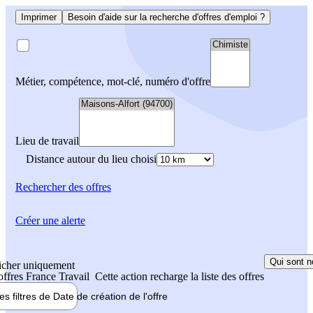
Imprimer
Besoin d'aide sur la recherche d'offres d'emploi ?
Métier, compétence, mot-clé, numéro d'offre
Lieu de travail
Distance autour du lieu choisi
Rechercher
des offres
Créer une alerte
Qui sont n
icher uniquement
 offres France Travail
Cette action recharge la liste des offres
les filtres de
Date de création
de l'offre