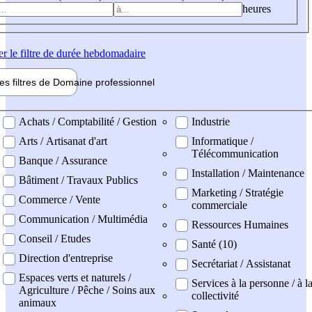
heures
er
le filtre de durée hebdomadaire
les filtres de
Domaine pro
fessionnel
ne professionel
Achats / Comptabilité / Gestion
Industrie
Arts / Artisanat d'art
Informatique /
Télécommunication
Banque / Assurance
Installation / Maintenance
Bâtiment / Travaux Publics
Marketing / Stratégie
Commerce / Vente
commerciale
Communication / Multimédia
Ressources Humaines
Conseil / Etudes
Santé (10)
Direction d'entreprise
Secrétariat / Assistanat
Espaces verts et naturels /
Services à la personne / à l
Agriculture / Pêche / Soins aux
collectivité
animaux