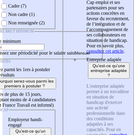
Cap emploi et ses
Cadre (7)
partenaires pour ses
actions concrètes en
Non cadre (1)
faveur du recrutement,
Non renseignée (2)
de l’intégration et de
l’accompagnement de
IRE BRUT MINIMUM
ses collaborateurs en
situation de handicap.
re minimum
Pour en savoir plus,
consultez cet article
.
ssez une périodicité pour le salaire saisi
Entreprise adaptée
NITÉS
Qu'est-ce qu'une
z parmi les 1ers à postuler
entreprise adaptée
résultats
?
urquoi serez-vous parmi les
L'entreprise adaptée
premiers à postuler ?
permet à un travailleur
es de plus de 15 jours,
en situation de
tant moins de 4 candidatures
handicap d'exercer
t France Travail est informé)
une activité
ICAP
professionnelle dans
des conditions
Employeur handi-
adaptées à ses
engagé
capacités. Pour en
Qu'est-ce qu'un
savoir plus,
consultez