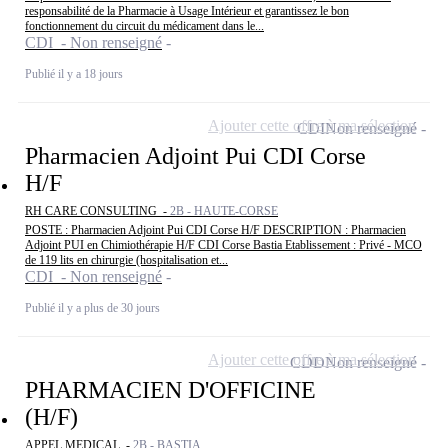
responsabilité de la Pharmacie à Usage Intérieur et garantissez le bon
fonctionnement du circuit du médicament dans le...
CDI - Non renseigné
Publié il y a 18 jours
Ajouter cette offre à ma sélection
CDI
Non renseigné
Pharmacien Adjoint Pui CDI Corse
H/F
RH CARE CONSULTING -
2B - HAUTE-CORSE
POSTE : Pharmacien Adjoint Pui CDI Corse H/F DESCRIPTION : Pharmacien
Adjoint PUI en Chimiothérapie H/F CDI Corse Bastia Etablissement : Privé - MCO
de 119 lits en chirurgie (hospitalisation et...
CDI - Non renseigné
Publié il y a plus de 30 jours
Ajouter cette offre à ma sélection
CDD
Non renseigné
PHARMACIEN D'OFFICINE
(H/F)
APPEL MEDICAL -
2B - BASTIA