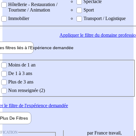
Spectacle
Hôtellerie - Restauration /
Tourisme / Animation
Sport
Immobilier
Transport / Logistique
Appliquer
le filtre du domaine professi
es filtres liés à l'
Expérience
demandée
ience demandée
Moins de 1 an
De 1 à 3 ans
Plus de 3 ans
Non renseignée (2)
er
le filtre de l'expérience demandée
Plus De
Filtres
IFICATION
par France travail,