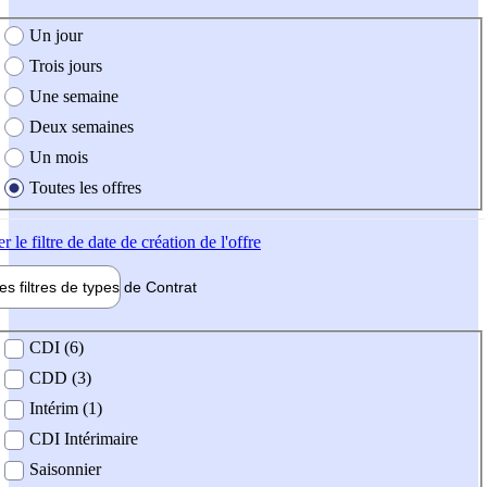
e création de l'offre
Un jour
Trois jours
Une semaine
Deux semaines
Un mois
Toutes les offres
er
le filtre de date de création de l'offre
les filtres de types de
Contrat
de contrat
CDI (6)
CDD (3)
Intérim (1)
CDI Intérimaire
Saisonnier