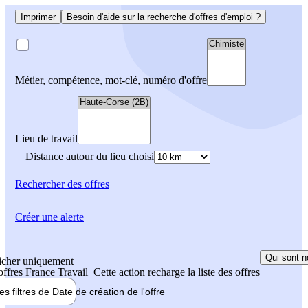
Imprimer
Besoin d'aide sur la recherche d'offres d'emploi ?
Métier, compétence, mot-clé, numéro d'offre
Lieu de travail
Distance autour du lieu choisi
Rechercher
des offres
Créer une alerte
Qui sont n
icher uniquement
 offres France Travail
Cette action recharge la liste des offres
les filtres de
Date de création
de l'offre