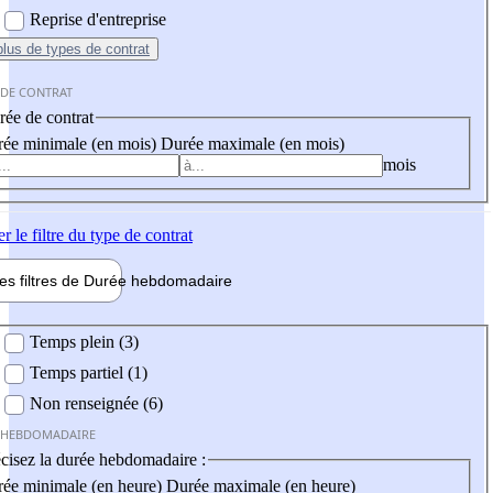
Reprise d'entreprise
plus
de types de contrat
 DE CONTRAT
ée de contrat
ée minimale (en mois)
Durée maximale (en mois)
mois
er
le filtre du type de contrat
les filtres de
Durée hebdo
madaire
 hebdomadaire
Temps plein (3)
Temps partiel (1)
Non renseignée (6)
 HEBDOMADAIRE
cisez la durée hebdomadaire :
ée minimale (en heure)
Durée maximale (en heure)