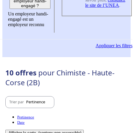
employeur handi-
le site de l’UNEA
.
engagé ?
Un employeur handi-
engagé est un
employeur reconnu
Appliquer
les filtres
10 offres
pour Chimiste - Haute-
Corse (2B)
Trier par
Pertinence
Pertinence
Date
Afficher la carte
(contenu non-accessible)