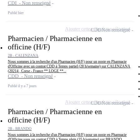
CDI - Non renseigné
Publié hier
Ajouter cette offre à ma sélection
CDD
Non renseigné
Pharmacien / Pharmacienne en
officine (H/F)
2B - CALENZANA
Nous sommes à la recherche d'un Pharmacien (H/F) pour un poste en Pharmacie
d'Officine avec un contrat CDD à Temps partiel (28 h/semaine) sur CALENZANA
(20214 , Corse - France ** LOGE **...
CDD - Non renseigné
Publié il y a 7 jours
Ajouter cette offre à ma sélection
CDD
Non renseigné
Pharmacien / Pharmacienne en
officine (H/F)
2B - BRANDO
Nous sommes à la recherche d'un Pharmacien (H/F) pour un poste en Pharmacie
d'Officine sous un contrat CDD à Temps plein (35 h/semaine) sur BRANDO