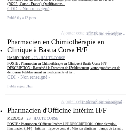
(20222 , Corse - France). Qualifications...
CDD - Non renseigné
Publié il y a 12 jours
Ajouter cette offre à ma sélection
CDI
Non renseigné
Pharmacien en Chimiothérapie en
Clinique à Bastia Corse H/F
HARRY HOPE -
2B - HAUTE-CORSE
POSTE : Pharmacien en Chimiothérapie en Clinique à Bastia Corse H/F
DESCRIPTION : Rattaché à la Direction de l'établissement, votre quotidien est de
de fournir l'établissement en médicaments et les...
CDI - Non renseigné
Publié aujourd'hui
Ajouter cette offre à ma sélection
Intérim
Non renseigné
Pharmacien d'Officine Intérim H/F
MEDIJOB -
2B - HAUTE-CORSE
POSTE : Pharmacien d'Officine Intérim H/F DESCRIPTION : Offre d'emploi :
Pharmacien (H/F) - Intérim - Type de contrat : Mission d'intérim - Temps de travail :