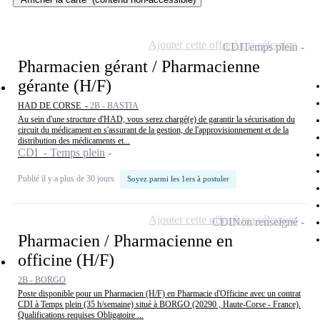
Ajouter cette offre à ma sélection
CDI
Temps plein
Pharmacien gérant / Pharmacienne
gérante (H/F)
HAD DE CORSE -
2B - BASTIA
Au sein d'une structure d'HAD, vous serez chargé(e) de garantir la sécurisation du
circuit du médicament en s'assurant de la gestion, de l'approvisionnement et de la
distribution des médicaments et...
CDI - Temps plein
Publié il y a plus de 30 jours
Soyez parmi les 1ers à postuler
Ajouter cette offre à ma sélection
CDI
Non renseigné
Pharmacien / Pharmacienne en
officine (H/F)
2B - BORGO
Poste disponible pour un Pharmacien (H/F) en Pharmacie d'Officine avec un contrat
CDI à Temps plein (35 h/semaine) situé à BORGO (20290 , Haute-Corse - France).
Qualifications requises Obligatoire ...