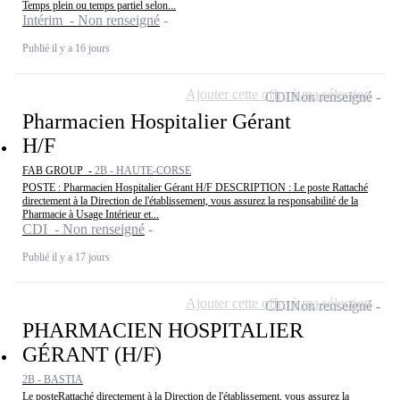
Temps plein ou temps partiel selon...
Intérim - Non renseigné
Publié il y a 16 jours
Ajouter cette offre à ma sélection
CDI
Non renseigné
Pharmacien Hospitalier Gérant
H/F
FAB GROUP -
2B - HAUTE-CORSE
POSTE : Pharmacien Hospitalier Gérant H/F DESCRIPTION : Le poste Rattaché
directement à la Direction de l'établissement, vous assurez la responsabilité de la
Pharmacie à Usage Intérieur et...
CDI - Non renseigné
Publié il y a 17 jours
Ajouter cette offre à ma sélection
CDI
Non renseigné
PHARMACIEN HOSPITALIER
GÉRANT (H/F)
2B - BASTIA
Le posteRattaché directement à la Direction de l'établissement, vous assurez la