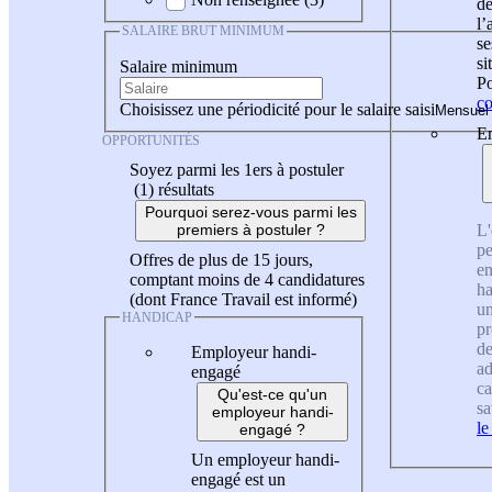
de
l
SALAIRE BRUT MINIMUM
se
si
Salaire minimum
Po
co
Choisissez une périodicité pour le salaire saisi
En
OPPORTUNITÉS
Soyez parmi les 1ers à postuler
(1)
résultats
Pourquoi serez-vous parmi les
L'
premiers à postuler ?
pe
Offres de plus de 15 jours,
en
comptant moins de 4 candidatures
ha
(dont France Travail est informé)
un
HANDICAP
pr
de
Employeur handi-
ad
engagé
ca
Qu'est-ce qu'un
sa
employeur handi-
le
engagé ?
Un employeur handi-
engagé est un