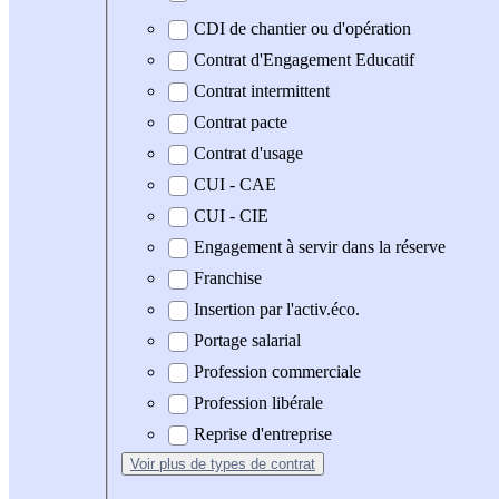
CDI de chantier ou d'opération
Contrat d'Engagement Educatif
Contrat intermittent
Contrat pacte
Contrat d'usage
CUI - CAE
CUI - CIE
Engagement à servir dans la réserve
Franchise
Insertion par l'activ.éco.
Portage salarial
Profession commerciale
Profession libérale
Reprise d'entreprise
Voir plus
de types de contrat