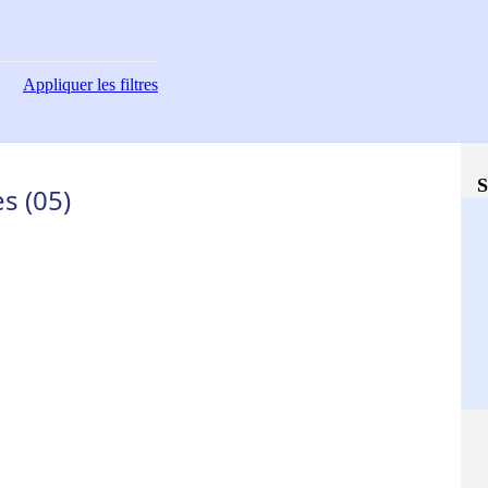
Appliquer
les filtres
S
s (05)