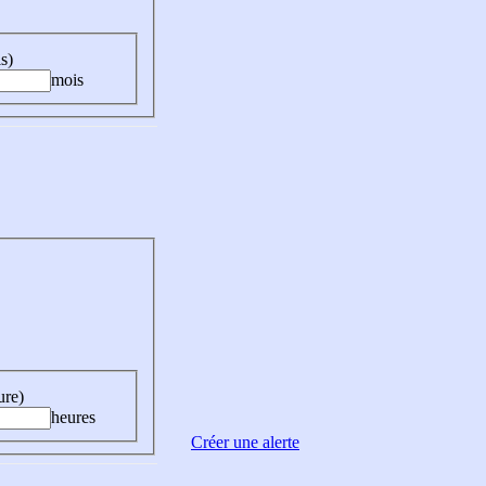
s)
mois
ure)
heures
Créer une alerte