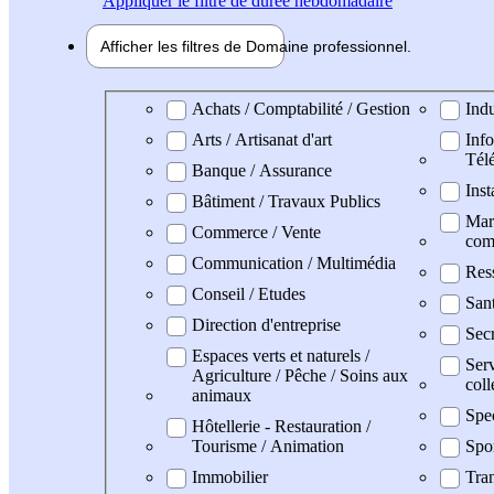
Appliquer
le filtre de durée hebdomadaire
Afficher les filtres de
Domaine pro
fessionnel
Domaine professionel
Achats / Comptabilité / Gestion
Indu
Arts / Artisanat d'art
Info
Tél
Banque / Assurance
Inst
Bâtiment / Travaux Publics
Mark
Commerce / Vente
com
Communication / Multimédia
Res
Conseil / Etudes
Sant
Direction d'entreprise
Secr
Espaces verts et naturels /
Serv
Agriculture / Pêche / Soins aux
coll
animaux
Spe
Hôtellerie - Restauration /
Tourisme / Animation
Spo
Immobilier
Tran