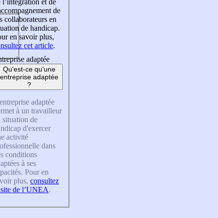
 l’intégration et de
’accompagnement de
s collaborateurs en
tuation de handicap.
ur en savoir plus,
nsultez cet article
.
treprise adaptée
Qu'est-ce qu'une
entreprise adaptée
?
entreprise adaptée
rmet à un travailleur
 situation de
ndicap d'exercer
e activité
ofessionnelle dans
s conditions
aptées à ses
pacités. Pour en
voir plus,
consultez
 site de l’UNEA
.