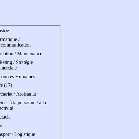
strie
rmatique /
écommunication
allation / Maintenance
eting / Stratégie
merciale
sources Humaines
é (17)
étariat / Assistanat
ices à la personne / à la
ectivité
ctacle
rt
sport / Logistique