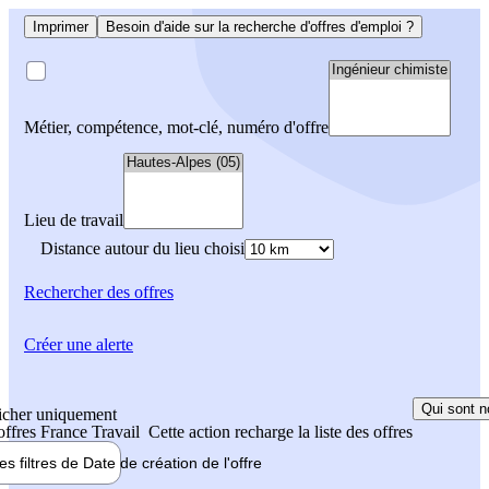
Imprimer
Besoin d'aide sur la recherche d'offres d'emploi ?
Métier, compétence, mot-clé, numéro d'offre
Lieu de travail
Distance autour du lieu choisi
Rechercher
des offres
Créer une alerte
Qui sont n
icher uniquement
 offres France Travail
Cette action recharge la liste des offres
les filtres de
Date de création
de l'offre