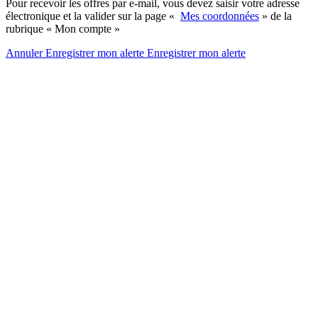
Pour recevoir les offres par e-mail, vous devez saisir votre adresse
électronique et la valider sur la page «
Mes coordonnées
» de la
rubrique « Mon compte »
Annuler
Enregistrer mon alerte
Enregistrer
mon alerte