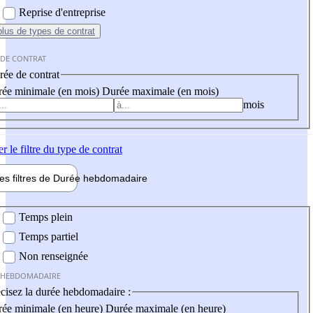
Reprise d'entreprise
plus
de types de contrat
 DE CONTRAT
ée de contrat
ée minimale (en mois)
Durée maximale (en mois)
mois
er
le filtre du type de contrat
les filtres de
Durée hebdo
madaire
 hebdomadaire
Temps plein
Temps partiel
Non renseignée
 HEBDOMADAIRE
cisez la durée hebdomadaire :
ée minimale (en heure)
Durée maximale (en heure)