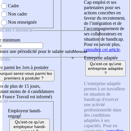
Cap emploi et ses
Cadre
partenaires pour ses
actions concrètes en
Non cadre
faveur du recrutement,
Non renseignée
de l’intégration et de
l’accompagnement de
IRE BRUT MINIMUM
ses collaborateurs en
situation de handicap.
re minimum
Pour en savoir plus,
consultez cet article
.
ssez une périodicité pour le salaire saisi
Entreprise adaptée
NITÉS
Qu'est-ce qu'une
z parmi les 1ers à postuler
entreprise adaptée
?
urquoi serez-vous parmi les
premiers à postuler ?
L'entreprise adaptée
es de plus de 15 jours,
permet à un travailleur
tant moins de 4 candidatures
en situation de
t France Travail est informé)
handicap d'exercer
ICAP
une activité
professionnelle dans
Employeur handi-
des conditions
engagé
adaptées à ses
Qu'est-ce qu'un
capacités. Pour en
employeur handi-
savoir plus,
consultez