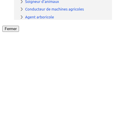
Fermer
Fermer
le détail de l'offre
/
Offre
sur
Offre précéden