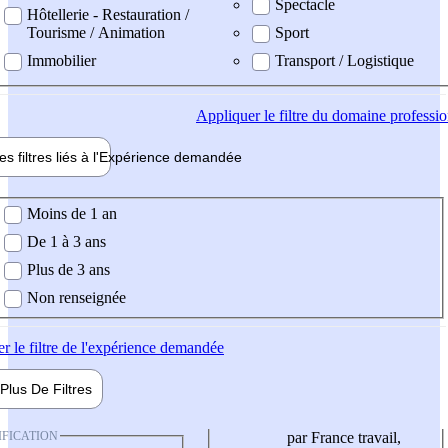
Spectacle
Hôtellerie - Restauration /
Tourisme / Animation
Sport
Immobilier
Transport / Logistique
Appliquer
le filtre du domaine professi
es filtres liés à l'
Expérience
demandée
ience demandée
Moins de 1 an
De 1 à 3 ans
Plus de 3 ans
Non renseignée
er
le filtre de l'expérience demandée
Plus De
Filtres
IFICATION
par France travail,