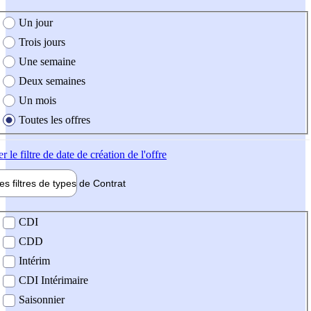
e création de l'offre
Un jour
Trois jours
Une semaine
Deux semaines
Un mois
Toutes les offres
er
le filtre de date de création de l'offre
les filtres de types de
Contrat
de contrat
CDI
CDD
Intérim
CDI Intérimaire
Saisonnier