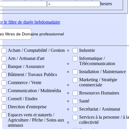
heures
er
le filtre de durée hebdomadaire
les filtres de
Domaine pro
fessionnel
ne professionel
Achats / Comptabilité / Gestion
Industrie
Arts / Artisanat d'art
Informatique /
Télécommunication
Banque / Assurance
Installation / Maintenance
Bâtiment / Travaux Publics
Marketing / Stratégie
Commerce / Vente
commerciale
Communication / Multimédia
Ressources Humaines
Conseil / Etudes
Santé
Direction d'entreprise
Secrétariat / Assistanat
Espaces verts et naturels /
Services à la personne / à l
Agriculture / Pêche / Soins aux
collectivité
animaux