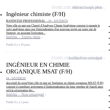
Ajouter cette offre à ma sélection
Intérim
Temps plein
Ingénieur chimiste (F/H)
RANDSTAD PROFESSIONAL -
04 - SISTERON
Votre rôle en tant que Chargé d'Analyses Chimie Analytique consiste à garantir le
suivi analytique ainsi que l'internalisation d'un nouveau projet sur notre site de
Sisteron, en assurant l'exécution...
Intérim - Temps plein
Publié il y a 10 jours
Ajouter cette offre à ma sélection
Intérim
Non renseigné
INGÉNIEUR EN CHIMIE
ORGANIQUE MSAT (F/H)
04 - SISTERON
descriptif du posteVotre rôle en tant qu' Ingénieur en chimie organique MSAT (F/H)
consiste à contribuer activement à l'industrialisation du futur pipeline de Sanofi ainsi
qu'à la sécurisation des...
Intérim - Non renseigné
Publié il y a 2 jours