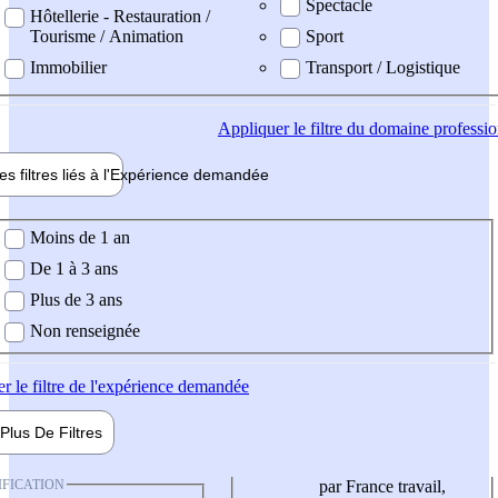
Spectacle
Hôtellerie - Restauration /
Tourisme / Animation
Sport
Immobilier
Transport / Logistique
Appliquer
le filtre du domaine professi
es filtres liés à l'
Expérience
demandée
ience demandée
Moins de 1 an
De 1 à 3 ans
Plus de 3 ans
Non renseignée
er
le filtre de l'expérience demandée
Plus De
Filtres
IFICATION
par France travail,