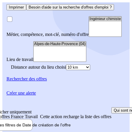
Imprimer
Besoin d'aide sur la recherche d'offres d'emploi ?
Métier, compétence, mot-clé, numéro d'offre
Lieu de travail
Distance autour du lieu choisi
Rechercher
des offres
Créer une alerte
Qui sont n
icher uniquement
 offres France Travail
Cette action recharge la liste des offres
les filtres de
Date de création
de l'offre