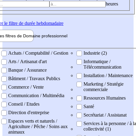
heures
er
le filtre de durée hebdomadaire
les filtres de
Domaine pro
fessionnel
ne professionel
Achats / Comptabilité / Gestion
Industrie (2)
Arts / Artisanat d'art
Informatique /
Télécommunication
Banque / Assurance
Installation / Maintenance
Bâtiment / Travaux Publics
Marketing / Stratégie
Commerce / Vente
commerciale
Communication / Multimédia
Ressources Humaines
Conseil / Etudes
Santé
Direction d'entreprise
Secrétariat / Assistanat
Espaces verts et naturels /
Services à la personne / à l
Agriculture / Pêche / Soins aux
collectivité (1)
animaux