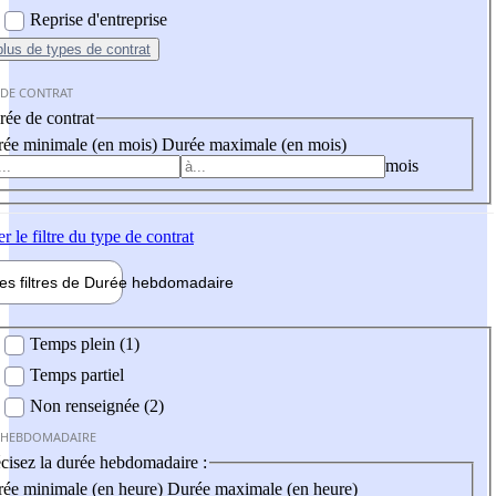
Reprise d'entreprise
plus
de types de contrat
 DE CONTRAT
ée de contrat
ée minimale (en mois)
Durée maximale (en mois)
mois
er
le filtre du type de contrat
les filtres de
Durée hebdo
madaire
 hebdomadaire
Temps plein (1)
Temps partiel
Non renseignée (2)
 HEBDOMADAIRE
cisez la durée hebdomadaire :
ée minimale (en heure)
Durée maximale (en heure)