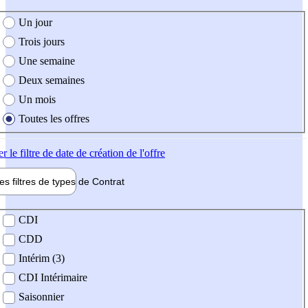
e création de l'offre
Un jour
Trois jours
Une semaine
Deux semaines
Un mois
Toutes les offres
er
le filtre de date de création de l'offre
les filtres de types de
Contrat
de contrat
CDI
CDD
Intérim (3)
CDI Intérimaire
Saisonnier