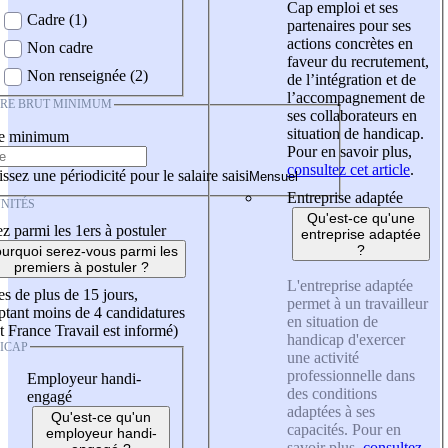
Cap emploi et ses
Cadre (1)
partenaires pour ses
actions concrètes en
Non cadre
faveur du recrutement,
Non renseignée (2)
de l’intégration et de
l’accompagnement de
IRE BRUT MINIMUM
ses collaborateurs en
situation de handicap.
re minimum
Pour en savoir plus,
consultez cet article
.
ssez une périodicité pour le salaire saisi
Entreprise adaptée
NITÉS
Qu'est-ce qu'une
z parmi les 1ers à postuler
entreprise adaptée
?
urquoi serez-vous parmi les
premiers à postuler ?
L'entreprise adaptée
es de plus de 15 jours,
permet à un travailleur
tant moins de 4 candidatures
en situation de
t France Travail est informé)
handicap d'exercer
ICAP
une activité
professionnelle dans
Employeur handi-
des conditions
engagé
adaptées à ses
Qu'est-ce qu'un
capacités. Pour en
employeur handi-
savoir plus,
consultez