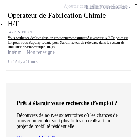
Ajouter cette offre à ma sélection
Intérim
Non renseigné
Opérateur de Fabrication Chimie
H/F
04 - SISTERON
Vous souhaitez évoluer dans un environnement structuré et ambitieux ? Ce poste est
fait pour vous.Supplay recrute pour Sanofi, acteur de référence dans le secteur de
l'industrie pharmaceutique, un(e)...
Intérim - Non renseigné
Publié il y a 21 jours
Prêt à élargir votre recherche d’emploi ?
Découvrez de nouveaux territoires où les chances de
trouver un emploi sont plus fortes en réalisant un
projet de mobilité résidentielle