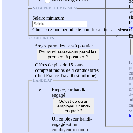
de
l
SALAIRE BRUT MINIMUM
se
si
Salaire minimum
Po
co
Choisissez une périodicité pour le salaire saisi
En
OPPORTUNITÉS
Soyez parmi les 1ers à postuler
Pourquoi serez-vous parmi les
premiers à postuler ?
L'
Offres de plus de 15 jours,
pe
comptant moins de 4 candidatures
en
(dont France Travail est informé)
ha
HANDICAP
un
pr
Employeur handi-
de
engagé
ad
Qu'est-ce qu'un
ca
employeur handi-
sa
engagé ?
le
Un employeur handi-
engagé est un
employeur reconnu