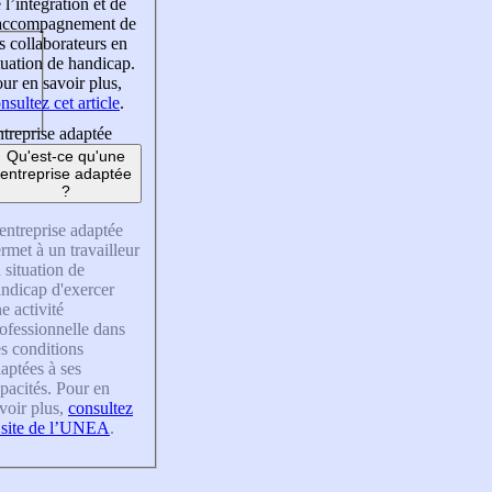
 l’intégration et de
’accompagnement de
s collaborateurs en
tuation de handicap.
ur en savoir plus,
nsultez cet article
.
treprise adaptée
Qu'est-ce qu'une
entreprise adaptée
?
entreprise adaptée
rmet à un travailleur
 situation de
ndicap d'exercer
e activité
ofessionnelle dans
s conditions
aptées à ses
pacités. Pour en
voir plus,
consultez
 site de l’UNEA
.