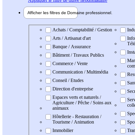
Appliquer
le filtre de durée hebdomadaire
Afficher les filtres de
Domaine pro
fessionnel
Domaine professionel
Achats / Comptabilité / Gestion
Indu
Arts / Artisanat d'art
Info
Tél
Banque / Assurance
Inst
Bâtiment / Travaux Publics
Mark
Commerce / Vente
com
Communication / Multimédia
Res
Conseil / Etudes
Sant
Direction d'entreprise
Secr
Espaces verts et naturels /
Serv
Agriculture / Pêche / Soins aux
coll
animaux
Spe
Hôtellerie - Restauration /
Tourisme / Animation
Spo
Immobilier
Tran