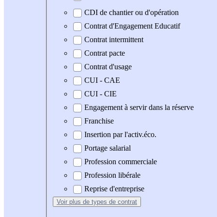
CDI de chantier ou d'opération
Contrat d'Engagement Educatif
Contrat intermittent
Contrat pacte
Contrat d'usage
CUI - CAE
CUI - CIE
Engagement à servir dans la réserve
Franchise
Insertion par l'activ.éco.
Portage salarial
Profession commerciale
Profession libérale
Reprise d'entreprise
Voir plus
de types de contrat