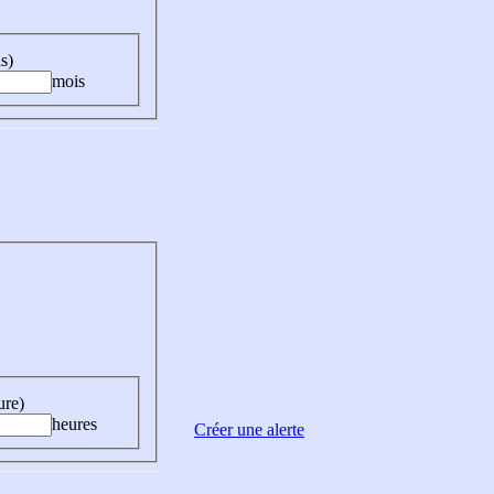
s)
mois
ure)
heures
Créer une alerte