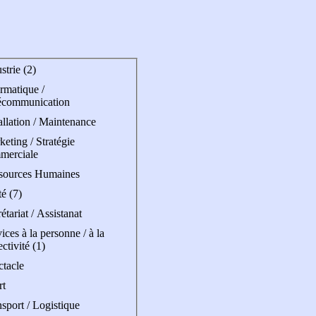
strie (2)
rmatique /
écommunication
allation / Maintenance
eting / Stratégie
merciale
sources Humaines
é (7)
étariat / Assistanat
ices à la personne / à la
ectivité (1)
ctacle
rt
sport / Logistique