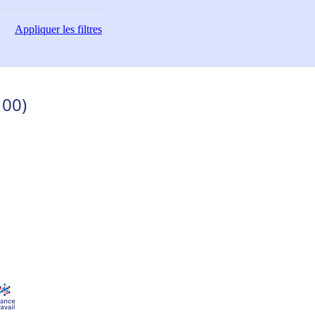
Appliquer
les filtres
100)