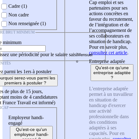
Cap emploi et ses
Cadre (1)
partenaires pour ses
actions concrètes en
Non cadre
faveur du recrutement,
Non renseignée (1)
de l’intégration et de
l’accompagnement de
IRE BRUT MINIMUM
ses collaborateurs en
situation de handicap.
re minimum
Pour en savoir plus,
consultez cet article
.
ssez une périodicité pour le salaire saisi
Entreprise adaptée
NITÉS
Qu'est-ce qu'une
z parmi les 1ers à postuler
entreprise adaptée
?
urquoi serez-vous parmi les
premiers à postuler ?
L'entreprise adaptée
es de plus de 15 jours,
permet à un travailleur
tant moins de 4 candidatures
en situation de
t France Travail est informé)
handicap d'exercer
ICAP
une activité
professionnelle dans
Employeur handi-
des conditions
engagé
adaptées à ses
Qu'est-ce qu'un
capacités. Pour en
employeur handi-
savoir plus,
consultez