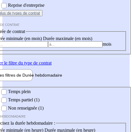
Reprise d'entreprise
plus
de types de contrat
 DE CONTRAT
ée de contrat
ée minimale (en mois)
Durée maximale (en mois)
mois
er
le filtre du type de contrat
les filtres de
Durée hebdo
madaire
 hebdomadaire
Temps plein
Temps partiel (1)
Non renseignée (1)
 HEBDOMADAIRE
cisez la durée hebdomadaire :
ée minimale (en heure)
Durée maximale (en heure)