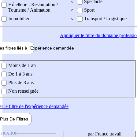
Spectacle
Hôtellerie - Restauration /
Tourisme / Animation
Sport
Immobilier
Transport / Logistique
Appliquer
le filtre du domaine professi
es filtres liés à l'
Expérience
demandée
ience demandée
Moins de 1 an
De 1 à 3 ans
Plus de 3 ans
Non renseignée
er
le filtre de l'expérience demandée
Plus De
Filtres
IFICATION
par France travail,