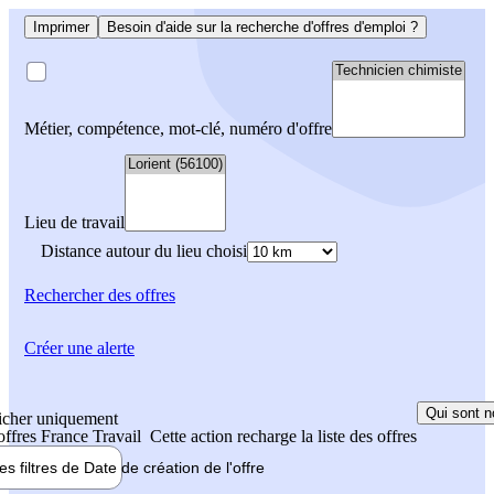
Imprimer
Besoin d'aide sur la recherche d'offres d'emploi ?
Métier, compétence, mot-clé, numéro d'offre
Lieu de travail
Distance autour du lieu choisi
Rechercher
des offres
Créer une alerte
Qui sont n
icher uniquement
 offres France Travail
Cette action recharge la liste des offres
les filtres de
Date de création
de l'offre