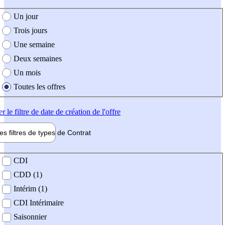
e création de l'offre
Un jour
Trois jours
Une semaine
Deux semaines
Un mois
Toutes les offres
er
le filtre de date de création de l'offre
les filtres de types de
Contrat
de contrat
CDI
CDD (1)
Intérim (1)
CDI Intérimaire
Saisonnier