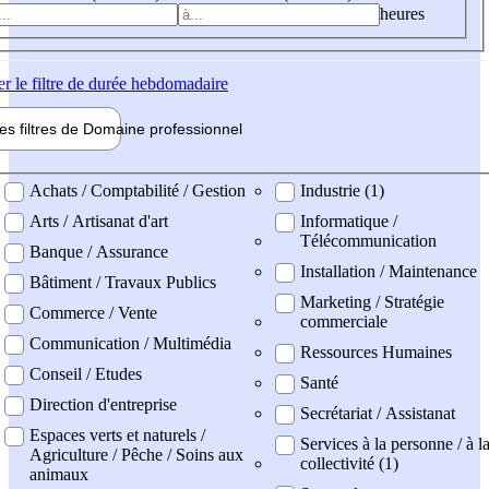
heures
er
le filtre de durée hebdomadaire
les filtres de
Domaine pro
fessionnel
ne professionel
Achats / Comptabilité / Gestion
Industrie (1)
Arts / Artisanat d'art
Informatique /
Télécommunication
Banque / Assurance
Installation / Maintenance
Bâtiment / Travaux Publics
Marketing / Stratégie
Commerce / Vente
commerciale
Communication / Multimédia
Ressources Humaines
Conseil / Etudes
Santé
Direction d'entreprise
Secrétariat / Assistanat
Espaces verts et naturels /
Services à la personne / à l
Agriculture / Pêche / Soins aux
collectivité (1)
animaux