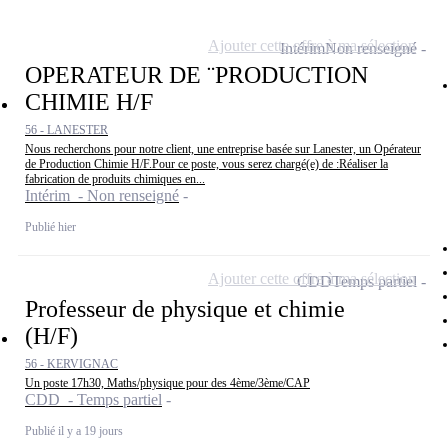
Ajouter cette offre à ma sélection
Intérim
Non renseigné
OPERATEUR DE ¨PRODUCTION
CHIMIE H/F
56 - LANESTER
Nous recherchons pour notre client, une entreprise basée sur Lanester, un Opérateur
de Production Chimie H/F.Pour ce poste, vous serez chargé(e) de :Réaliser la
fabrication de produits chimiques en...
Intérim - Non renseigné
Publié hier
Ajouter cette offre à ma sélection
CDD
Temps partiel
Professeur de physique et chimie
(H/F)
56 - KERVIGNAC
Un poste 17h30, Maths/physique pour des 4ème/3ème/CAP
CDD - Temps partiel
Publié il y a 19 jours