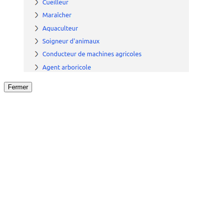
Fermer
Fermer
le détail de l'offre
/
Offre
sur
Offre précéden