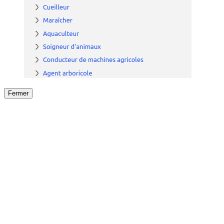
Fermer
Fermer
le détail de l'offre
/
Offre
sur
Offre précéden