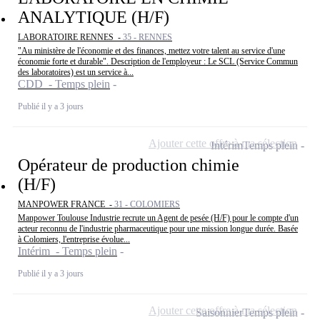
ANALYTIQUE (H/F)
LABORATOIRE RENNES -
35 - RENNES
"Au ministère de l'économie et des finances, mettez votre talent au service d'une
économie forte et durable". Description de l'employeur : Le SCL (Service Commun
des laboratoires) est un service à...
CDD - Temps plein
Publié il y a 3 jours
Ajouter cette offre à ma sélection
Intérim
Temps plein
Opérateur de production chimie
(H/F)
MANPOWER FRANCE -
31 - COLOMIERS
Manpower Toulouse Industrie recrute un Agent de pesée (H/F) pour le compte d'un
acteur reconnu de l'industrie pharmaceutique pour une mission longue durée. Basée
à Colomiers, l'entreprise évolue...
Intérim - Temps plein
Publié il y a 3 jours
Ajouter cette offre à ma sélection
Saisonnier
Temps plein