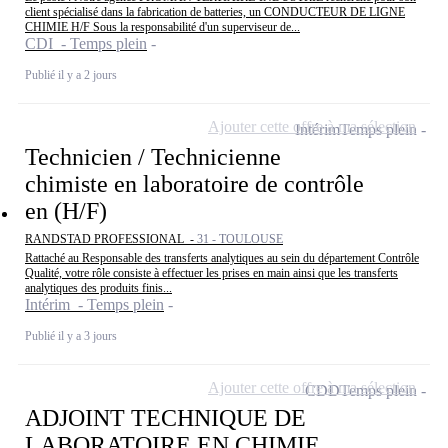
client spécialisé dans la fabrication de batteries, un CONDUCTEUR DE LIGNE
CHIMIE H/F Sous la responsabilité d'un superviseur de...
CDI - Temps plein
Publié il y a 2 jours
Ajouter cette offre à ma sélection
Intérim
Temps plein
Technicien / Technicienne
chimiste en laboratoire de contrôle
en (H/F)
RANDSTAD PROFESSIONAL -
31 - TOULOUSE
Rattaché au Responsable des transferts analytiques au sein du département Contrôle
Qualité, votre rôle consiste à effectuer les prises en main ainsi que les transferts
analytiques des produits finis...
Intérim - Temps plein
Publié il y a 3 jours
Ajouter cette offre à ma sélection
CDD
Temps plein
ADJOINT TECHNIQUE DE
LABORATOIRE EN CHIMIE