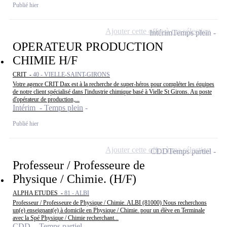
Publié hier
Ajouter cette offre à ma sélection
Intérim
Temps plein
OPERATEUR PRODUCTION
CHIMIE H/F
CRIT -
40 - VIELLE-SAINT-GIRONS
Votre agence CRIT Dax est à la recherche de super-héros pour compléter les équipes
de notre client spécialisé dans l'industrie chimique basé à Vielle St Girons. Au poste
d'opérateur de production,...
Intérim - Temps plein
Publié hier
Ajouter cette offre à ma sélection
CDD
Temps partiel
Professeur / Professeure de
Physique / Chimie. (H/F)
ALPHA ETUDES -
81 - ALBI
Professeur / Professeure de Physique / Chimie. ALBI (81000) Nous recherchons
un(e) enseignant(e) à domicile en Physique / Chimie. pour un élève en Terminale
avec la Spé Physique / Chimie recherchant...
CDD - Temps partiel