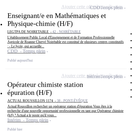
Ajouter cette offre à ma sélection
CDD
Temps plein
Enseignant/e en Mathématiques et
Physique-chimie (H/F)
LEGTPA DE NOIRETABLE -
42 - NOIRÉTABLE
L'établissement Public Local d'Enseignement et de Formation Professionnelle
Agricole de Roanne Chervé Noirétable est constitué de plusieurs centres constitutifs
: - Le lycée, qui accueille...
CDD - Temps plein
Publié aujourd'hui
Ajouter cette offre à ma sélection
Intérim
Temps plein
Opérateur chimiste station
épuration (H/F)
ACTUAL ROUSSILLON 1174 -
38 - PONT-ÉVÊQUE
Actual Roussillon rechercher un opérateur station d'épuration Vous êtes à la
recherche d'une nouvelle opportunité professionnelle en tant que Opérateur chimiste
(h/f) ? Actual a le poste qu'il vous...
Intérim - Temps plein
Publié hier