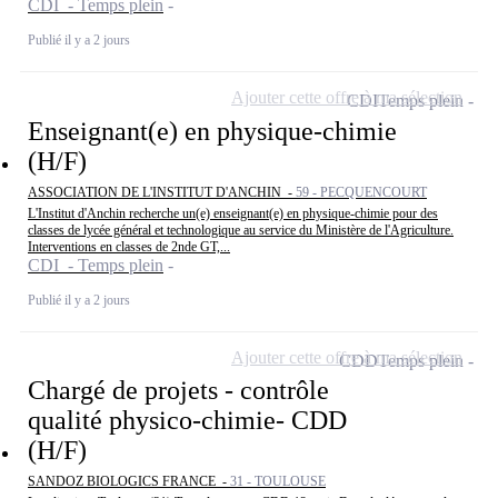
CDI - Temps plein
Publié il y a 2 jours
Ajouter cette offre à ma sélection
CDI
Temps plein
Enseignant(e) en physique-chimie
(H/F)
ASSOCIATION DE L'INSTITUT D'ANCHIN -
59 - PECQUENCOURT
L'Institut d'Anchin recherche un(e) enseignant(e) en physique-chimie pour des
classes de lycée général et technologique au service du Ministère de l'Agriculture.
Interventions en classes de 2nde GT,...
CDI - Temps plein
Publié il y a 2 jours
Ajouter cette offre à ma sélection
CDD
Temps plein
Chargé de projets - contrôle
qualité physico-chimie- CDD
(H/F)
SANDOZ BIOLOGICS FRANCE -
31 - TOULOUSE