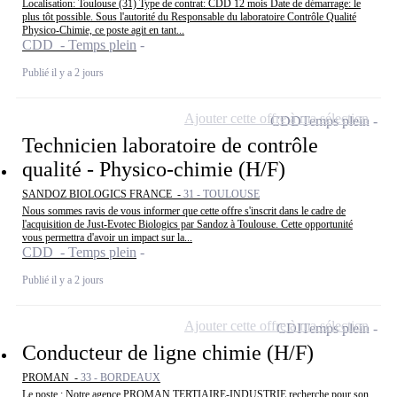
Localisation: Toulouse (31) Type de contrat: CDD 12 mois Date de démarrage: le
plus tôt possible. Sous l'autorité du Responsable du laboratoire Contrôle Qualité
Physico-Chimie, ce poste agit en tant...
CDD - Temps plein
Publié il y a 2 jours
Ajouter cette offre à ma sélection
CDD
Temps plein
Technicien laboratoire de contrôle
qualité - Physico-chimie (H/F)
SANDOZ BIOLOGICS FRANCE -
31 - TOULOUSE
Nous sommes ravis de vous informer que cette offre s'inscrit dans le cadre de
l'acquisition de Just-Evotec Biologics par Sandoz à Toulouse. Cette opportunité
vous permettra d'avoir un impact sur la...
CDD - Temps plein
Publié il y a 2 jours
Ajouter cette offre à ma sélection
CDI
Temps plein
Conducteur de ligne chimie (H/F)
PROMAN -
33 - BORDEAUX
Le poste : Notre agence PROMAN TERTIAIRE-INDUSTRIE recherche pour son