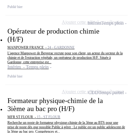
Publié hier
Ajouter cette offre à ma sélection
Intérim
Temps plein
Opérateur de production chimie
(H/F)
MANPOWER FRANCE -
24 - GARDONNE
L'agence Manpower de Bergerac recrute pour son client, un acteur du secteur de la
chimie et de l'extraction végétale, un opérateur de production H/F. Située à
Gardonne, cette entreprise est...
Intérim - Temps plein
Publié hier
Ajouter cette offre à ma sélection
CDD
Temps partiel
Formateur physique-chimie de la
3ième au bac pro (H/F)
MFR ST FLOUR -
15 - ST FLOUR
Recherche un poste de formateur physique-chimie de la 3ème au BTS pour une
prise de poste dès que possible Public à gérer : Le public est un public adolescent de
la 3ème au bac pro. Compétences et...