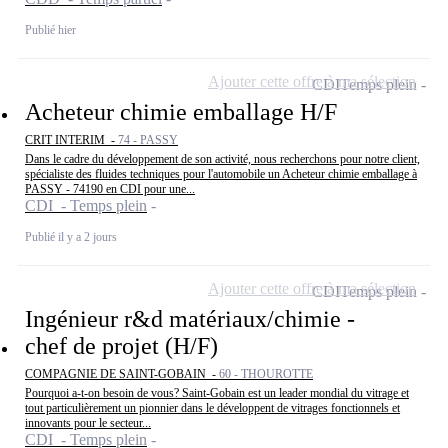
Publié hier
Ajouter cette offre à ma sélection
CDI
Temps plein
Acheteur chimie emballage H/F
CRIT INTERIM -
74 - PASSY
Dans le cadre du développement de son activité, nous recherchons pour notre client,
spécialiste des fluides techniques pour l'automobile un Acheteur chimie emballage à
PASSY - 74190 en CDI pour une...
CDI - Temps plein
Publié il y a 2 jours
Ajouter cette offre à ma sélection
CDI
Temps plein
Ingénieur r&d matériaux/chimie -
chef de projet (H/F)
COMPAGNIE DE SAINT-GOBAIN -
60 - THOUROTTE
Pourquoi a-t-on besoin de vous? Saint-Gobain est un leader mondial du vitrage et
tout particulièrement un pionnier dans le développent de vitrages fonctionnels et
innovants pour le secteur...
CDI - Temps plein