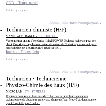
CDD - Temps partiel
Publié il y a 2 jours
Ajouter cette offre à ma sélection
Intérim
Temps plein
Technicien chimiste (H/F)
MANPOWER FRANCE -
31 - TOULOUSE
Venez intégrer un site d'excellence ! MANPOWER Toulouse recherche pour son
client, Boehringer Ingelheim un acteur du secteur de l'Industrie pharmaceutique et
santé animale, un TECHNICIEN TRANSFERT...
Intérim - Temps plein
Publié il y a 2 jours
Ajouter cette offre à ma sélection
CDI
Temps plein
Technicien / Technicienne
Physico-Chimie des Eaux (H/F)
MICRO LAB -
974 - ST PIERRE
Rejoignez notre réseau Eurofins Micro Lab basé à Pierrefonds en tant que
technicien(ne) de laboratoire en physico-chimie de l'eau. Motivé(e), dynamique et
ayant l'esprit d'équipe! Le/La...