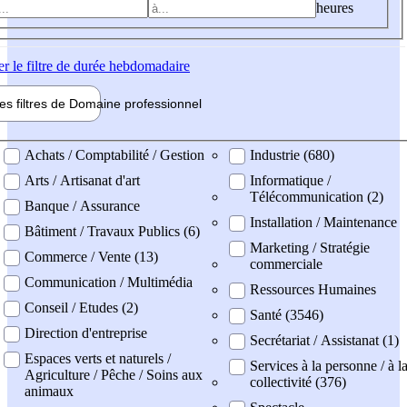
heures
er
le filtre de durée hebdomadaire
les filtres de
Domaine pro
fessionnel
ne professionel
Achats / Comptabilité / Gestion
Industrie (680)
Arts / Artisanat d'art
Informatique /
Télécommunication (2)
Banque / Assurance
Installation / Maintenance
Bâtiment / Travaux Publics (6)
Marketing / Stratégie
Commerce / Vente (13)
commerciale
Communication / Multimédia
Ressources Humaines
Conseil / Etudes (2)
Santé (3546)
Direction d'entreprise
Secrétariat / Assistanat (1)
Espaces verts et naturels /
Services à la personne / à l
Agriculture / Pêche / Soins aux
collectivité (376)
animaux