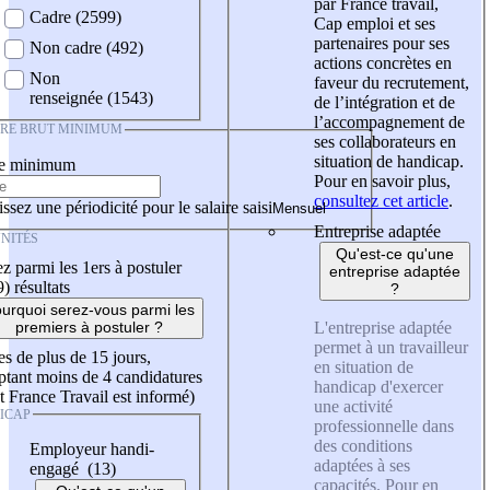
par France travail,
Cadre (2599)
Cap emploi et ses
partenaires pour ses
Non cadre (492)
actions concrètes en
Non
faveur du recrutement,
renseignée (1543)
de l’intégration et de
l’accompagnement de
IRE BRUT MINIMUM
ses collaborateurs en
situation de handicap.
re minimum
Pour en savoir plus,
consultez cet article
.
ssez une périodicité pour le salaire saisi
Entreprise adaptée
NITÉS
Qu'est-ce qu'une
z parmi les 1ers à postuler
entreprise adaptée
9)
résultats
?
urquoi serez-vous parmi les
L'entreprise adaptée
premiers à postuler ?
permet à un travailleur
es de plus de 15 jours,
en situation de
tant moins de 4 candidatures
handicap d'exercer
t France Travail est informé)
une activité
ICAP
professionnelle dans
des conditions
Employeur handi-
adaptées à ses
engagé (13)
capacités. Pour en