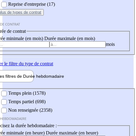
Reprise d'entreprise (17)
plus
de types de contrat
 DE CONTRAT
ée de contrat
ée minimale (en mois)
Durée maximale (en mois)
mois
er
le filtre du type de contrat
les filtres de
Durée hebdo
madaire
 hebdomadaire
Temps plein (1578)
Temps partiel (698)
Non renseignée (2358)
 HEBDOMADAIRE
cisez la durée hebdomadaire :
ée minimale (en heure)
Durée maximale (en heure)