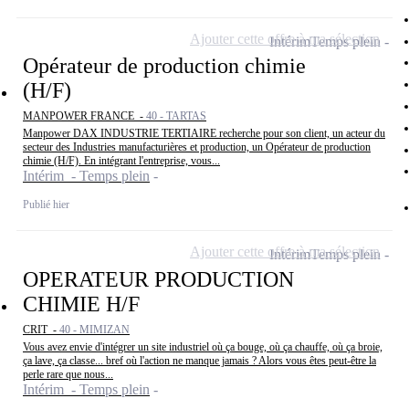
Ajouter cette offre à ma sélection
Intérim
Temps plein
Opérateur de production chimie
(H/F)
MANPOWER FRANCE -
40 - TARTAS
Manpower DAX INDUSTRIE TERTIAIRE recherche pour son client, un acteur du
secteur des Industries manufacturières et production, un Opérateur de production
chimie (H/F). En intégrant l'entreprise, vous...
Intérim - Temps plein
Publié hier
Ajouter cette offre à ma sélection
Intérim
Temps plein
OPERATEUR PRODUCTION
CHIMIE H/F
CRIT -
40 - MIMIZAN
Vous avez envie d'intégrer un site industriel où ça bouge, où ça chauffe, où ça broie,
ça lave, ça classe... bref où l'action ne manque jamais ? Alors vous êtes peut-être la
perle rare que nous...
Intérim - Temps plein