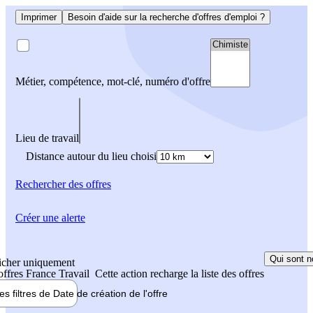
Imprimer
Besoin d'aide sur la recherche d'offres d'emploi ?
Métier, compétence, mot-clé, numéro d'offre
Lieu de travail
Distance autour du lieu choisi
Rechercher
des offres
Créer une alerte
Qui sont n
icher uniquement
 offres France Travail
Cette action recharge la liste des offres
les filtres de
Date de création
de l'offre