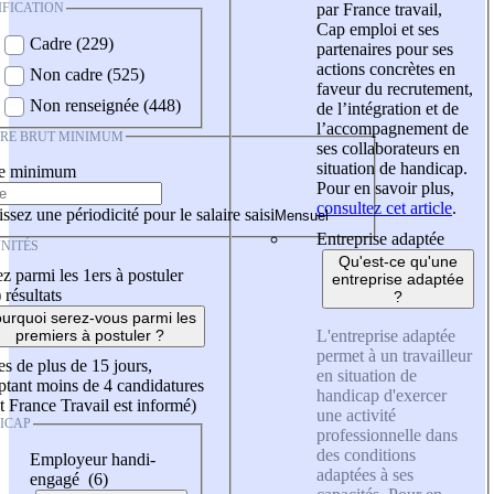
IFICATION
par France travail,
Cap emploi et ses
Cadre (229)
partenaires pour ses
actions concrètes en
Non cadre (525)
faveur du recrutement,
Non renseignée (448)
de l’intégration et de
l’accompagnement de
IRE BRUT MINIMUM
ses collaborateurs en
situation de handicap.
re minimum
Pour en savoir plus,
consultez cet article
.
ssez une périodicité pour le salaire saisi
Entreprise adaptée
NITÉS
Qu'est-ce qu'une
z parmi les 1ers à postuler
entreprise adaptée
)
résultats
?
urquoi serez-vous parmi les
L'entreprise adaptée
premiers à postuler ?
permet à un travailleur
es de plus de 15 jours,
en situation de
tant moins de 4 candidatures
handicap d'exercer
t France Travail est informé)
une activité
ICAP
professionnelle dans
des conditions
Employeur handi-
adaptées à ses
engagé (6)