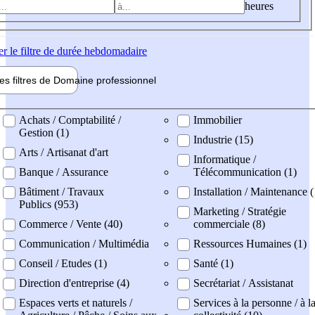
heures
er
le filtre de durée hebdomadaire
les filtres de
Domaine pro
fessionnel
ne professionel
Achats / Comptabilité /
Immobilier
Gestion (1)
Industrie (15)
Arts / Artisanat d'art
Informatique /
Banque / Assurance
Télécommunication (1)
Bâtiment / Travaux
Installation / Maintenance 
Publics (953)
Marketing / Stratégie
Commerce / Vente (40)
commerciale (8)
Communication / Multimédia
Ressources Humaines (1)
Conseil / Etudes (1)
Santé (1)
Direction d'entreprise (4)
Secrétariat / Assistanat
Espaces verts et naturels /
Services à la personne / à l