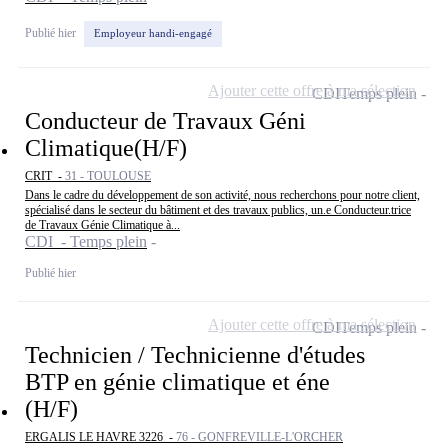
Publié hier
Employeur handi-engagé
Ajouter cette offre à ma sélection
CDI
Temps plein
Conducteur de Travaux Géni
Climatique(H/F)
CRIT -
31 - TOULOUSE
Dans le cadre du développement de son activité, nous recherchons pour notre client,
spécialisé dans le secteur du bâtiment et des travaux publics, un.e Conducteur.trice
de Travaux Génie Climatique à...
CDI - Temps plein
Publié hier
Ajouter cette offre à ma sélection
CDI
Temps plein
Technicien / Technicienne d'études
BTP en génie climatique et éne
(H/F)
ERGALIS LE HAVRE 3226 -
76 - GONFREVILLE-L'ORCHER