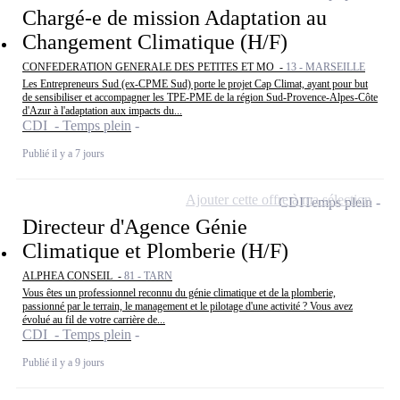
Chargé-e de mission Adaptation au
Changement Climatique (H/F)
CONFEDERATION GENERALE DES PETITES ET MO -
13 - MARSEILLE
Les Entrepreneurs Sud (ex-CPME Sud) porte le projet Cap Climat, ayant pour but
de sensibiliser et accompagner les TPE-PME de la région Sud-Provence-Alpes-Côte
d'Azur à l'adaptation aux impacts du...
CDI - Temps plein
Publié il y a 7 jours
Ajouter cette offre à ma sélection
CDI
Temps plein
Directeur d'Agence Génie
Climatique et Plomberie (H/F)
ALPHEA CONSEIL -
81 - TARN
Vous êtes un professionnel reconnu du génie climatique et de la plomberie,
passionné par le terrain, le management et le pilotage d'une activité ? Vous avez
évolué au fil de votre carrière de...
CDI - Temps plein
Publié il y a 9 jours