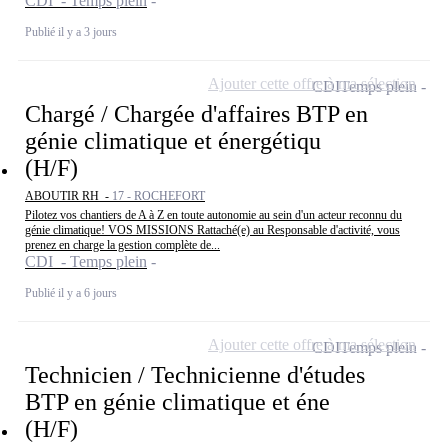
CDI - Temps plein
Publié il y a 3 jours
Ajouter cette offre à ma sélection
CDI
Temps plein
Chargé / Chargée d'affaires BTP en
génie climatique et énergétiqu
(H/F)
ABOUTIR RH -
17 - ROCHEFORT
Pilotez vos chantiers de A à Z en toute autonomie au sein d'un acteur reconnu du
génie climatique! VOS MISSIONS Rattaché(e) au Responsable d'activité, vous
prenez en charge la gestion complète de...
CDI - Temps plein
Publié il y a 6 jours
Ajouter cette offre à ma sélection
CDI
Temps plein
Technicien / Technicienne d'études
BTP en génie climatique et éne
(H/F)