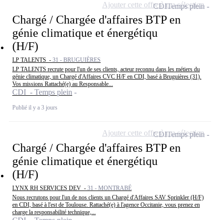
Ajouter cette offre à ma sélection
CDI
Temps plein
Chargé / Chargée d'affaires BTP en
génie climatique et énergétiqu
(H/F)
LP TALENTS -
31 - BRUGUIÈRES
LP TALENTS recrute pour l'un de ses clients, acteur reconnu dans les métiers du
génie climatique, un Chargé d'Affaires CVC H/F en CDI, basé à Bruguières (31).
Vos missions Rattaché(e) au Responsable...
CDI - Temps plein
Publié il y a 3 jours
Ajouter cette offre à ma sélection
CDI
Temps plein
Chargé / Chargée d'affaires BTP en
génie climatique et énergétiqu
(H/F)
LYNX RH SERVICES DEV -
31 - MONTRABÉ
Nous recrutons pour l'un de nos clients un Chargé d'Affaires SAV Sprinkler (H/F)
en CDI, basé à l'est de Toulouse. Rattaché(e) à l'agence Occitanie, vous prenez en
charge la responsabilité technique,...