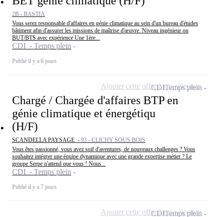
BET génie climatique (H/F)
2B - BASTIA
Vous serez responsable d'affaires en génie climatique au sein d'un bureau d'études
bâtiment afin d'assurer les missions de maîtrise d'œuvre. Niveau ingénieur ou
BUT/BTS avec expérience Une 1ère...
CDI - Temps plein
Publié il y a 6 jours
Ajouter cette offre à ma sélection
CDI
Temps plein
Chargé / Chargée d'affaires BTP en
génie climatique et énergétiqu
(H/F)
SCANDELLA PAYSAGE -
93 - CLICHY SOUS BOIS
Vous êtes passionné, vous avez soif d'aventures, de nouveaux challenges ? Vous
souhaitez intégrer une équipe dynamique avec une grande expertise métier ? Le
groupe Serpe n'attend que vous ! Nous...
CDI - Temps plein
Publié il y a 7 jours
Ajouter cette offre à ma sélection
CDI
Temps plein