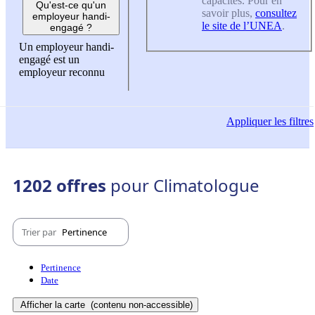
capacités. Pour en
Qu'est-ce qu'un
savoir plus,
consultez
employeur handi-
le site de l’UNEA
.
engagé ?
Un employeur handi-
engagé est un
employeur reconnu
Appliquer
les filtres
1202 offres
pour Climatologue
Trier par
Pertinence
Pertinence
Date
Afficher la carte
(contenu non-accessible)