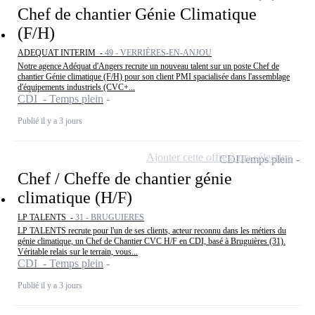
Chef de chantier Génie Climatique
(F/H)
ADEQUAT INTERIM -
49 - VERRIÈRES-EN-ANJOU
Notre agence Adéquat d'Angers recrute un nouveau talent sur un poste Chef de
chantier Génie climatique (F/H) pour son client PMI spacialisée dans l'assemblage
d'équipements industriels (CVC+...
CDI - Temps plein
Publié il y a 3 jours
Ajouter cette offre à ma sélection
CDI
Temps plein
Chef / Cheffe de chantier génie
climatique (H/F)
LP TALENTS -
31 - BRUGUIERES
LP TALENTS recrute pour l'un de ses clients, acteur reconnu dans les métiers du
génie climatique, un Chef de Chantier CVC H/F en CDI, basé à Bruguières (31).
Véritable relais sur le terrain, vous...
CDI - Temps plein
Publié il y a 3 jours