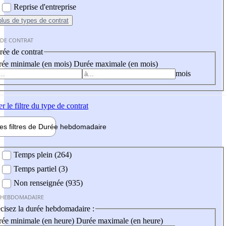
Reprise d'entreprise
plus
de types de contrat
 DE CONTRAT
ée de contrat
ée minimale (en mois)
Durée maximale (en mois)
mois
er
le filtre du type de contrat
les filtres de
Durée hebdo
madaire
 hebdomadaire
Temps plein (264)
Temps partiel (3)
Non renseignée (935)
 HEBDOMADAIRE
cisez la durée hebdomadaire :
ée minimale (en heure)
Durée maximale (en heure)