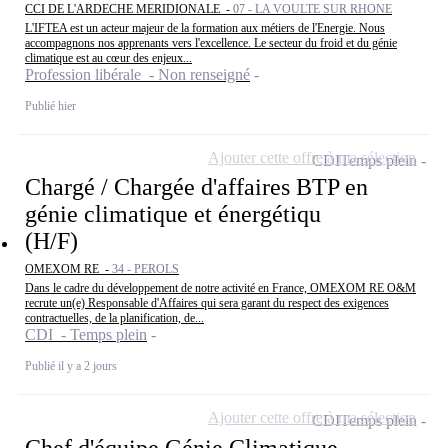
CCI DE L'ARDECHE MERIDIONALE -
07 - LA VOULTE SUR RHONE
L'IFTEA est un acteur majeur de la formation aux métiers de l'Energie. Nous
accompagnons nos apprenants vers l'excellence. Le secteur du froid et du génie
climatique est au cœur des enjeux...
Profession libérale - Non renseigné
Publié hier
Ajouter cette offre à ma sélection
CDI
Temps plein
Chargé / Chargée d'affaires BTP en
génie climatique et énergétiqu
(H/F)
OMEXOM RE -
34 - PEROLS
Dans le cadre du développement de notre activité en France, OMEXOM RE O&M
recrute un(e) Responsable d'Affaires qui sera garant du respect des exigences
contractuelles, de la planification, de...
CDI - Temps plein
Publié il y a 2 jours
Ajouter cette offre à ma sélection
CDI
Temps plein