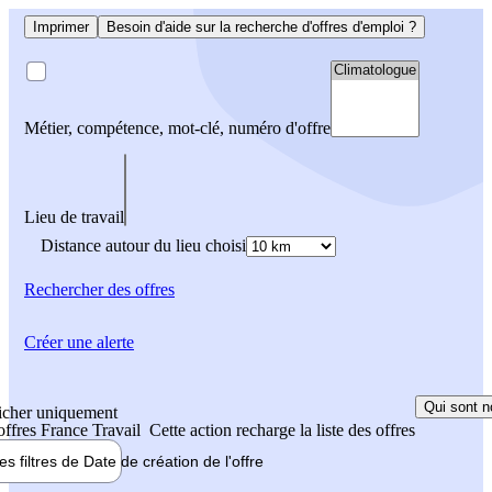
Imprimer
Besoin d'aide sur la recherche d'offres d'emploi ?
Métier, compétence, mot-clé, numéro d'offre
Lieu de travail
Distance autour du lieu choisi
Rechercher
des offres
Créer une alerte
Qui sont n
icher uniquement
 offres France Travail
Cette action recharge la liste des offres
les filtres de
Date de création
de l'offre