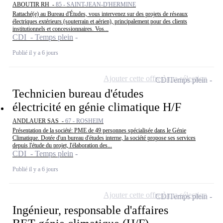
ABOUTIR RH -
85 - SAINT-JEAN-D'HERMINE
Rattaché(e) au Bureau d'Études, vous intervenez sur des projets de réseaux
électriques extérieurs (souterrain et aérien), principalement pour des clients
institutionnels et concessionnaires. Vos...
CDI - Temps plein
Publié il y a 6 jours
Ajouter cette offre à ma sélection
CDI
Temps plein
Technicien bureau d'études
électricité en génie climatique H/F
ANDLAUER SAS -
67 - ROSHEIM
Présentation de la société: PME de 49 personnes spécialisée dans le Génie
Climatique. Dotée d'un bureau d'études interne, la société propose ses services
depuis l'étude du projet, l'élaboration des...
CDI - Temps plein
Publié il y a 6 jours
Ajouter cette offre à ma sélection
CDI
Temps plein
Ingénieur, responsable d'affaires