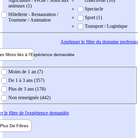
Agriculture / Pêche / Soins aux
collectivité (10)
animaux (1)
Spectacle
Hôtellerie - Restauration /
Sport (1)
Tourisme / Animation
Transport / Logistique
Appliquer
le filtre du domaine professi
es filtres liés à l'
Expérience
demandée
ience demandée
Moins de 1 an (7)
De 1 à 3 ans (357)
Plus de 3 ans (178)
Non renseignée (442)
er
le filtre de l'expérience demandée
Plus De
Filtres