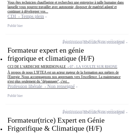
Vous êtes technicien chauffagiste et recherchez une entreprise à taille humaine dans
laquelle vous pourrez travailler avec autonomie, disposer de matériel adapté et
continuer à développer vos...
CDI - Temps plein
Publié hier
Ajouter cette offre à ma sélection
Profession libérale
Non renseigné
Formateur expert en génie
frigorique et climatique (H/F)
CCI DE L'ARDECHE MERIDIONALE -
07 - LA VOULTE SUR RHONE
À propos de nous L'IFTEA est un acteur majeur de la formation aux métiers de
l'Energie. Nous accompagnons nos apprenants vers l'excellence. La maintenance
n'est plus seulement du "dépannage", c'est...
Profession libérale - Non renseigné
Publié hier
Ajouter cette offre à ma sélection
Profession libérale
Non renseigné
Formateur(trice) Expert en Génie
Frigorifique & Climatique (H/F)