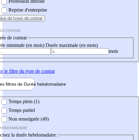
Profession libérale
Reprise d'entreprise
plus
de types de contrat
 DE CONTRAT
ée de contrat
ée minimale (en mois)
Durée maximale (en mois)
mois
er
le filtre du type de contrat
les filtres de
Durée hebdo
madaire
 hebdomadaire
Temps plein (1)
Temps partiel
Non renseignée (49)
 HEBDOMADAIRE
cisez la durée hebdomadaire :