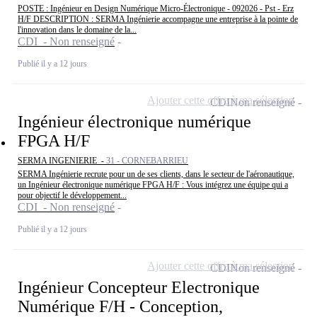
POSTE : Ingénieur en Design Numérique Micro-Électronique - 092026 - Pst - Erz
H/F DESCRIPTION : SERMA Ingénierie accompagne une entreprise à la pointe de
l'innovation dans le domaine de la...
CDI - Non renseigné
Publié il y a 12 jours
Ajouter cette offre à ma sélection
CDI
Non renseigné
Ingénieur électronique numérique
FPGA H/F
SERMA INGENIERIE -
31 - CORNEBARRIEU
SERMA Ingénierie recrute pour un de ses clients, dans le secteur de l'aéronautique,
un Ingénieur électronique numérique FPGA H/F : Vous intégrez une équipe qui a
pour objectif le développement...
CDI - Non renseigné
Publié il y a 12 jours
Ajouter cette offre à ma sélection
CDI
Non renseigné
Ingénieur Concepteur Electronique
Numérique F/H - Conception,