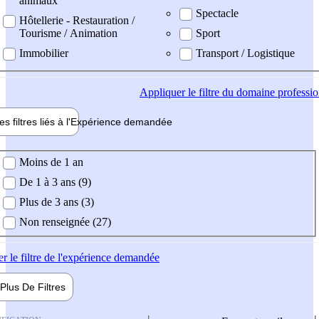
animaux
Spectacle
Hôtellerie - Restauration /
Tourisme / Animation
Sport
Immobilier
Transport / Logistique
Appliquer
le filtre du domaine professi
es filtres liés à l'
Expérience
demandée
ience demandée
Moins de 1 an
De 1 à 3 ans (9)
Plus de 3 ans (3)
Non renseignée (27)
er
le filtre de l'expérience demandée
Plus De
Filtres