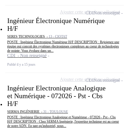
Ajouter cette offre à ma sélection
CDI
Non renseigné
Ingénieur Électronique Numérique
H/F
SERES TECHNOLOGIES -
13 - CIOTAT
POSTE : Ingénieur Électronique Numérique H/F DESCRIPTION : Rejoignez une
équipe qui conçoit des systèmes électroniques complexes au coeur de technologies
de pointe. Vous évoluez dans un...
CDI - Non renseigné
Publié il y a 15 jours
Ajouter cette offre à ma sélection
CDI
Non renseigné
Ingénieur Electronique Analogique
et Numérique - 072026 - Pst - Cbs
H/F
SERMA INGÉNIERIE -
31 - TOULOUSE
POSTE : Ingénieur Electronique Analogique et Numérique - 072026 - Pst - Cbs
H/F DESCRIPTION : Chez SERMA Ingénierie, l'expertise technique est au coeur
de notre ADN. En tant qu'industriel, nous...