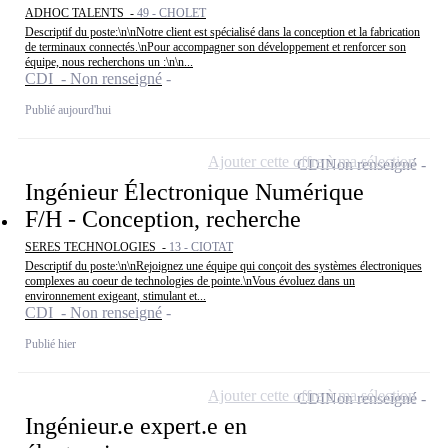
ADHOC TALENTS -
49 - CHOLET
Descriptif du poste:\n\nNotre client est spécialisé dans la conception et la fabrication
de terminaux connectés.\nPour accompagner son développement et renforcer son
équipe, nous recherchons un :\n\n...
CDI - Non renseigné
Publié aujourd'hui
Ajouter cette offre à ma sélection
CDI
Non renseigné
Ingénieur Électronique Numérique
F/H - Conception, recherche
SERES TECHNOLOGIES -
13 - CIOTAT
Descriptif du poste:\n\nRejoignez une équipe qui conçoit des systèmes électroniques
complexes au coeur de technologies de pointe.\nVous évoluez dans un
environnement exigeant, stimulant et...
CDI - Non renseigné
Publié hier
Ajouter cette offre à ma sélection
CDI
Non renseigné
Ingénieur.e expert.e en