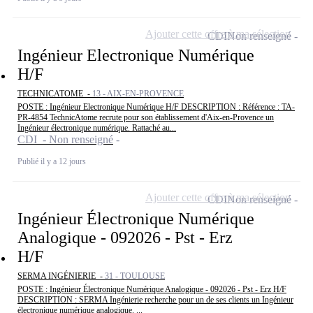
Ajouter cette offre à ma sélection
CDI
Non renseigné
Ingénieur Electronique Numérique
H/F
TECHNICATOME -
13 - AIX-EN-PROVENCE
POSTE : Ingénieur Electronique Numérique H/F DESCRIPTION : Référence : TA-
PR-4854 TechnicAtome recrute pour son établissement d'Aix-en-Provence un
Ingénieur électronique numérique. Rattaché au...
CDI - Non renseigné
Publié il y a 12 jours
Ajouter cette offre à ma sélection
CDI
Non renseigné
Ingénieur Électronique Numérique
Analogique - 092026 - Pst - Erz
H/F
SERMA INGÉNIERIE -
31 - TOULOUSE
POSTE : Ingénieur Électronique Numérique Analogique - 092026 - Pst - Erz H/F
DESCRIPTION : SERMA Ingénierie recherche pour un de ses clients un Ingénieur
électronique numérique analogique. ...