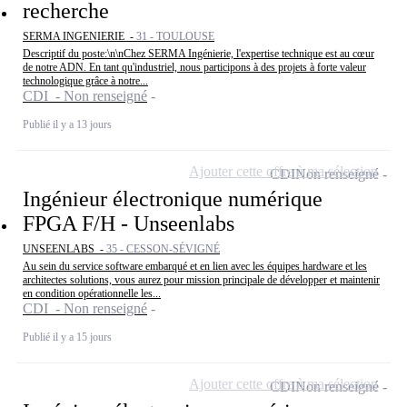
recherche
SERMA INGENIERIE -
31 - TOULOUSE
Descriptif du poste:\n\nChez SERMA Ingénierie, l'expertise technique est au cœur
de notre ADN. En tant qu'industriel, nous participons à des projets à forte valeur
technologique grâce à notre...
CDI - Non renseigné
Publié il y a 13 jours
Ajouter cette offre à ma sélection
CDI
Non renseigné
Ingénieur électronique numérique
FPGA F/H - Unseenlabs
UNSEENLABS -
35 - CESSON-SÉVIGNÉ
Au sein du service software embarqué et en lien avec les équipes hardware et les
architectes solutions, vous aurez pour mission principale de développer et maintenir
en condition opérationnelle les...
CDI - Non renseigné
Publié il y a 15 jours
Ajouter cette offre à ma sélection
CDI
Non renseigné