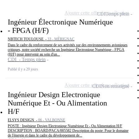
Ajouter cette offre à ma sélection
CDI
Temps plein
Ingénieur Électronique Numérique
- FPGA (H/F)
NBTECH TOULOUSE -
33 - MÉRIGNAC
Dans le cadre du renforcement de ses activités sur des environnements avioniques
critiques, notre société recherche un Ingénieur Électronique Numérique - FPGA
(H/F) pour intervenir au sein d'un...
CDI - Temps plein
Publié il y a 29 jours
Ajouter cette offre à ma sélection
CDI
Non renseigné
Ingénieur Design Electronique
Numérique Et - Ou Alimentation
H/F
ELSYS DESIGN -
06 - VALBONNE
POSTE : Ingénieur Design Electronique Numérique Et - Ou Alimentation H/F
DESCRIPTION : BOARD/PACA/005582 Description du poste: Pour le domaine
de l'énergie et dans le cadre du développement de...