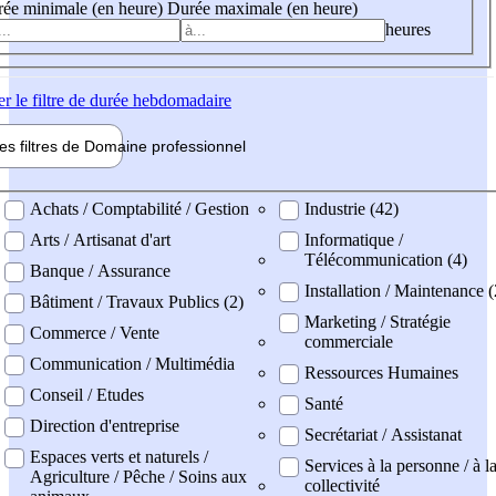
ée minimale (en heure)
Durée maximale (en heure)
heures
er
le filtre de durée hebdomadaire
les filtres de
Domaine pro
fessionnel
ne professionel
Achats / Comptabilité / Gestion
Industrie (42)
Arts / Artisanat d'art
Informatique /
Télécommunication (4)
Banque / Assurance
Installation / Maintenance (
Bâtiment / Travaux Publics (2)
Marketing / Stratégie
Commerce / Vente
commerciale
Communication / Multimédia
Ressources Humaines
Conseil / Etudes
Santé
Direction d'entreprise
Secrétariat / Assistanat
Espaces verts et naturels /
Services à la personne / à l
Agriculture / Pêche / Soins aux
collectivité