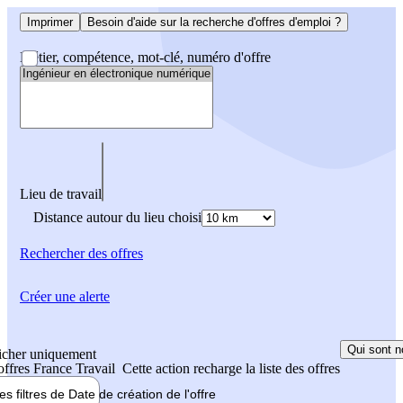
Imprimer
Besoin d'aide sur la recherche d'offres d'emploi ?
Métier, compétence, mot-clé, numéro d'offre
Lieu de travail
Distance autour du lieu choisi
Rechercher
des offres
Créer une alerte
Qui sont n
icher uniquement
 offres France Travail
Cette action recharge la liste des offres
les filtres de
Date de création
de l'offre