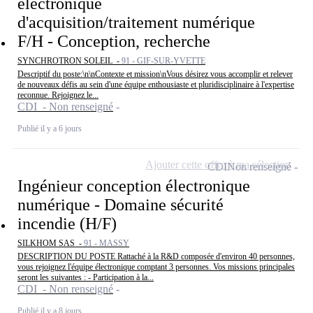
électronique
d'acquisition/traitement numérique
F/H - Conception, recherche
SYNCHROTRON SOLEIL -
91 - GIF-SUR-YVETTE
Descriptif du poste:\n\nContexte et mission\nVous désirez vous accomplir et relever
de nouveaux défis au sein d'une équipe enthousiaste et pluridisciplinaire à l'expertise
reconnue. Rejoignez le...
CDI - Non renseigné
Publié il y a 6 jours
Ajouter cette offre à ma sélection
CDI
Non renseigné
Ingénieur conception électronique
numérique - Domaine sécurité
incendie (H/F)
SILKHOM SAS -
91 - MASSY
DESCRIPTION DU POSTE Rattaché à la R&D composée d'environ 40 personnes,
vous rejoignez l'équipe électronique comptant 3 personnes. Vos missions principales
seront les suivantes : - Participation à la...
CDI - Non renseigné
Publié il y a 8 jours