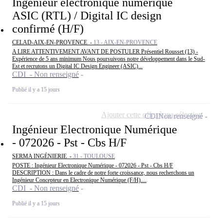
Ingénieur électronique numérique
ASIC (RTL) / Digital IC design
confirmé (H/F)
CELAD-AIX-EN-PROVENCE -
13 - AIX-EN-PROVENCE
A LIRE ATTENTIVEMENT AVANT DE POSTULER Présentiel Rousset (13) -
Expérience de 5 ans minimum Nous poursuivons notre développement dans le Sud-
Est et recrutons un Digital IC Design Engineer (ASIC)...
CDI - Non renseigné
Publié il y a 15 jours
Ajouter cette offre à ma sélection
CDI
Non renseigné
Ingénieur Electronique Numérique
- 072026 - Pst - Cbs H/F
SERMA INGÉNIERIE -
31 - TOULOUSE
POSTE : Ingénieur Electronique Numérique - 072026 - Pst - Cbs H/F
DESCRIPTION : Dans le cadre de notre forte croissance, nous recherchons un
Ingénieur Concepteur en Electronique Numérique (F/H)....
CDI - Non renseigné
Publié il y a 15 jours