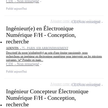
CDI - Non renseigné
Publié aujourd'hui
Ajouter cette offre à ma sélection
CDI
Non renseigné
Ingénieur(e) en Électronique
Numérique F/H - Conception,
recherche
ADENTIS -
75 - PARIS 1ER ARRONDISSEMENT
Descriptif du poste:\n\nIntégré(e) au sein d'une équipe passionnée, nous
recherchons un ingénieur en électronique numérique pour intervenir sur les missions
suivantes :\n* Prendre en main...
CDI - Non renseigné
Publié aujourd'hui
Ajouter cette offre à ma sélection
CDI
Non renseigné
Ingénieur Concepteur Électronique
Numérique F/H - Conception,
recherche