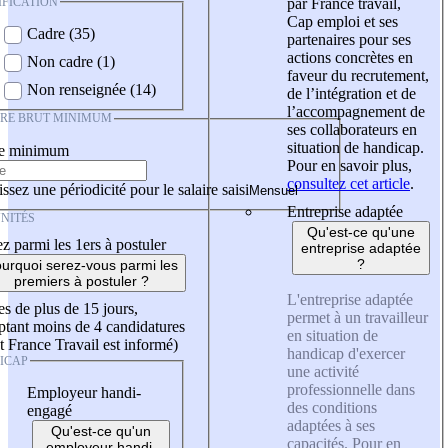
IFICATION
par France travail,
Cap emploi et ses
Cadre (35)
partenaires pour ses
actions concrètes en
Non cadre (1)
faveur du recrutement,
Non renseignée (14)
de l’intégration et de
l’accompagnement de
IRE BRUT MINIMUM
ses collaborateurs en
situation de handicap.
re minimum
Pour en savoir plus,
consultez cet article
.
ssez une périodicité pour le salaire saisi
Entreprise adaptée
NITÉS
Qu'est-ce qu'une
z parmi les 1ers à postuler
entreprise adaptée
?
urquoi serez-vous parmi les
premiers à postuler ?
L'entreprise adaptée
es de plus de 15 jours,
permet à un travailleur
tant moins de 4 candidatures
en situation de
t France Travail est informé)
handicap d'exercer
ICAP
une activité
professionnelle dans
Employeur handi-
des conditions
engagé
adaptées à ses
Qu'est-ce qu'un
capacités. Pour en
employeur handi-