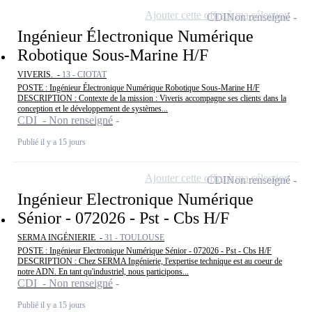
Ajouter cette offre à ma sélection
CDI
Non renseigné
Ingénieur Électronique Numérique
Robotique Sous-Marine H/F
VIVERIS. -
13 - CIOTAT
POSTE : Ingénieur Électronique Numérique Robotique Sous-Marine H/F
DESCRIPTION : Contexte de la mission : Viveris accompagne ses clients dans la
conception et le développement de systèmes...
CDI - Non renseigné
Publié il y a 15 jours
Ajouter cette offre à ma sélection
CDI
Non renseigné
Ingénieur Electronique Numérique
Sénior - 072026 - Pst - Cbs H/F
SERMA INGÉNIERIE -
31 - TOULOUSE
POSTE : Ingénieur Electronique Numérique Sénior - 072026 - Pst - Cbs H/F
DESCRIPTION : Chez SERMA Ingénierie, l'expertise technique est au coeur de
notre ADN. En tant qu'industriel, nous participons...
CDI - Non renseigné
Publié il y a 15 jours