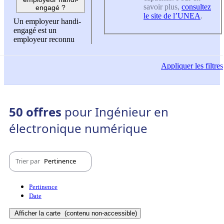
savoir plus,
consultez
engagé ?
le site de l’UNEA
.
Un employeur handi-
engagé est un
employeur reconnu
Appliquer
les filtres
50 offres
pour Ingénieur en
électronique numérique
Trier par
Pertinence
Pertinence
Date
Afficher la carte
(contenu non-accessible)