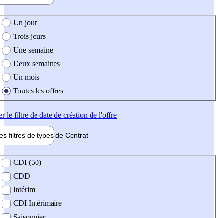
e création de l'offre
Un jour
Trois jours
Une semaine
Deux semaines
Un mois
Toutes les offres
er
le filtre de date de création de l'offre
les filtres de types de
Contrat
de contrat
CDI (50)
CDD
Intérim
CDI Intérimaire
Saisonnier