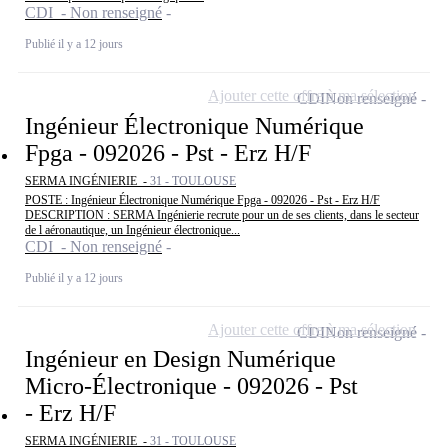
CDI - Non renseigné
Publié il y a 12 jours
Ajouter cette offre à ma sélection
CDI
Non renseigné
Ingénieur Électronique Numérique
Fpga - 092026 - Pst - Erz H/F
SERMA INGÉNIERIE -
31 - TOULOUSE
POSTE : Ingénieur Électronique Numérique Fpga - 092026 - Pst - Erz H/F
DESCRIPTION : SERMA Ingénierie recrute pour un de ses clients, dans le secteur
de l aéronautique, un Ingénieur électronique...
CDI - Non renseigné
Publié il y a 12 jours
Ajouter cette offre à ma sélection
CDI
Non renseigné
Ingénieur en Design Numérique
Micro-Électronique - 092026 - Pst
- Erz H/F
SERMA INGÉNIERIE -
31 - TOULOUSE