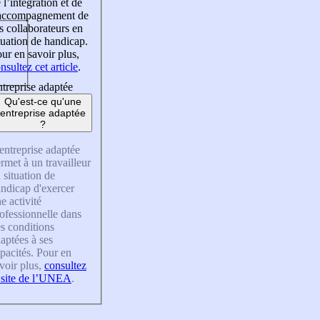
 l’intégration et de
’accompagnement de
s collaborateurs en
tuation de handicap.
ur en savoir plus,
nsultez cet article
.
treprise adaptée
Qu'est-ce qu'une
entreprise adaptée
?
entreprise adaptée
rmet à un travailleur
 situation de
ndicap d'exercer
e activité
ofessionnelle dans
s conditions
aptées à ses
pacités. Pour en
voir plus,
consultez
 site de l’UNEA
.