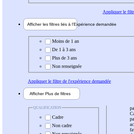
Appliquer
le fil
Afficher les filtres liés à l'
Expérience
demandée
Expérience demandée
Moins de 1 an
De 1 à 3 ans
Plus de 3 ans
Non renseignée
Appliquer
le filtre de l'expérience demandée
Afficher
Plus de
filtres
QUALIFICATION
pa
Ca
Cadre
pa
ac
Non cadre
fa
Non renseignée