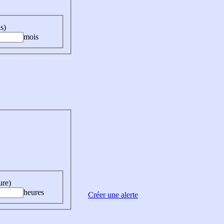
s)
mois
ure)
heures
Créer une alerte