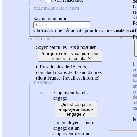
de
l
SALAIRE BRUT MINIMUM
se
si
Salaire minimum
Po
co
Choisissez une périodicité pour le salaire saisi
En
OPPORTUNITÉS
Soyez parmi les 1ers à postuler
Pourquoi serez-vous parmi les
premiers à postuler ?
L'
Offres de plus de 15 jours,
pe
comptant moins de 4 candidatures
en
(dont France Travail est informé)
ha
HANDICAP
un
pr
Employeur handi-
de
engagé
ad
Qu'est-ce qu'un
ca
employeur handi-
sa
engagé ?
le
Un employeur handi-
engagé est un
employeur reconnu