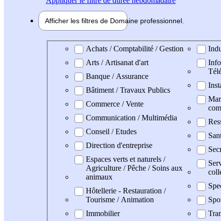
Appliquer
le filtre de durée hebdomadaire
Afficher les filtres de
Domaine pro
fessionnel
Domaine professionel
Achats / Comptabilité / Gestion
Indu
Arts / Artisanat d'art
Info
Tél
Banque / Assurance
Inst
Bâtiment / Travaux Publics
Mark
Commerce / Vente
com
Communication / Multimédia
Res
Conseil / Etudes
San
Direction d'entreprise
Secr
Espaces verts et naturels /
Serv
Agriculture / Pêche / Soins aux
coll
animaux
Spe
Hôtellerie - Restauration /
Tourisme / Animation
Spo
Immobilier
Tran