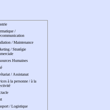
strie
rmatique /
écommunication
allation / Maintenance
eting / Stratégie
merciale
sources Humaines
té
étariat / Assistanat
ices à la personne / à la
ectivité
ctacle
rt
sport / Logistique