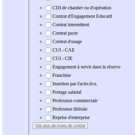
CDI de chantier ou d'opération
Contrat d'Engagement Educatif
Contrat intermittent
Contrat pacte
Contrat d'usage
CUI - CAE
CUI - CIE
Engagement à servir dans la réserve
Franchise
Insertion par l'activ.éco.
Portage salarial
Profession commerciale
Profession libérale
Reprise d'entreprise
Voir plus
de types de contrat