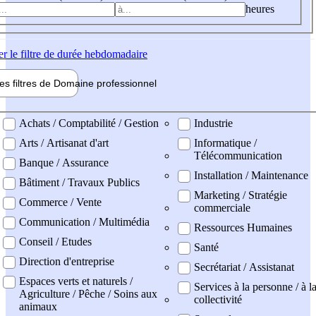
heures
er
le filtre de durée hebdomadaire
les filtres de
Domaine pro
fessionnel
ne professionel
Achats / Comptabilité / Gestion
Industrie
Arts / Artisanat d'art
Informatique /
Télécommunication
Banque / Assurance
Installation / Maintenance
Bâtiment / Travaux Publics
Marketing / Stratégie
Commerce / Vente
commerciale
Communication / Multimédia
Ressources Humaines
Conseil / Etudes
Santé
Direction d'entreprise
Secrétariat / Assistanat
Espaces verts et naturels /
Services à la personne / à l
Agriculture / Pêche / Soins aux
collectivité
animaux