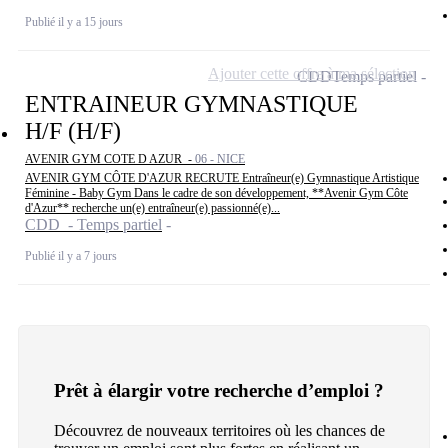
Publié il y a 15 jours
Ajouter cette offre à ma sélection
CDD
Temps partiel
ENTRAINEUR GYMNASTIQUE
H/F (H/F)
AVENIR GYM COTE D AZUR -
06 - NICE
AVENIR GYM CÔTE D'AZUR RECRUTE Entraîneur(e) Gymnastique Artistique
Féminine - Baby Gym Dans le cadre de son développement, **Avenir Gym Côte
d'Azur** recherche un(e) entraîneur(e) passionné(e)...
CDD - Temps partiel
Publié il y a 7 jours
Prêt à élargir votre recherche d’emploi ?
Découvrez de nouveaux territoires où les chances de