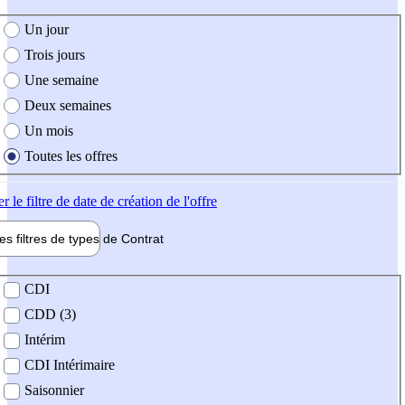
e création de l'offre
Un jour
Trois jours
Une semaine
Deux semaines
Un mois
Toutes les offres
er
le filtre de date de création de l'offre
les filtres de types de
Contrat
de contrat
CDI
CDD (3)
Intérim
CDI Intérimaire
Saisonnier