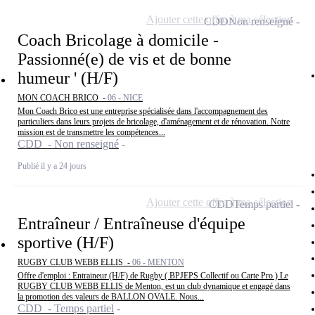
Ajouter cette offre à ma sélection
CDD
Non renseigné
Coach Bricolage à domicile -
Passionné(e) de vis et de bonne
humeur ' (H/F)
MON COACH BRICO -
06 - NICE
Mon Coach Brico est une entreprise spécialisée dans l'accompagnement des
particuliers dans leurs projets de bricolage, d'aménagement et de rénovation. Notre
mission est de transmettre les compétences...
CDD - Non renseigné
Publié il y a 24 jours
Ajouter cette offre à ma sélection
CDD
Temps partiel
Entraîneur / Entraîneuse d'équipe
sportive (H/F)
RUGBY CLUB WEBB ELLIS -
06 - MENTON
Offre d'emploi : Entraineur (H/F) de Rugby ( BPJEPS Collectif ou Carte Pro ) Le
RUGBY CLUB WEBB ELLIS de Menton, est un club dynamique et engagé dans
la promotion des valeurs de BALLON OVALE. Nous...
CDD - Temps partiel