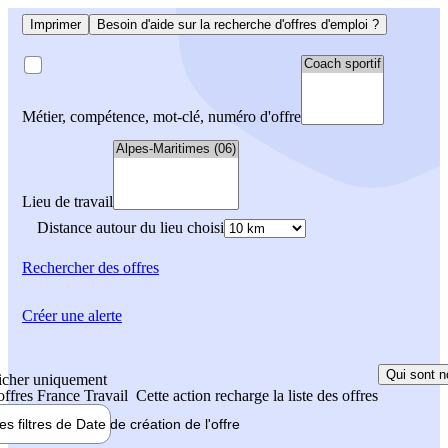
Imprimer
Besoin d'aide sur la recherche d'offres d'emploi ?
Métier, compétence, mot-clé, numéro d'offre
Lieu de travail
Distance autour du lieu choisi
Rechercher
des offres
Créer une alerte
Qui sont n
icher uniquement
 offres France Travail
Cette action recharge la liste des offres
les filtres de
Date de création
de l'offre