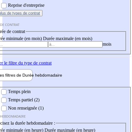
Reprise d'entreprise
plus
de types de contrat
 DE CONTRAT
ée de contrat
ée minimale (en mois)
Durée maximale (en mois)
mois
er
le filtre du type de contrat
les filtres de
Durée hebdo
madaire
 hebdomadaire
Temps plein
Temps partiel (2)
Non renseignée (1)
 HEBDOMADAIRE
cisez la durée hebdomadaire :
ée minimale (en heure)
Durée maximale (en heure)