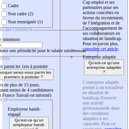
Cap emploi et ses
Cadre
partenaires pour ses
actions concrètes en
Non cadre (2)
faveur du recrutement,
Non renseignée (1)
de l’intégration et de
l’accompagnement de
IRE BRUT MINIMUM
ses collaborateurs en
situation de handicap.
re minimum
Pour en savoir plus,
consultez cet article
.
ssez une périodicité pour le salaire saisi
Entreprise adaptée
NITÉS
Qu'est-ce qu'une
z parmi les 1ers à postuler
entreprise adaptée
?
urquoi serez-vous parmi les
premiers à postuler ?
L'entreprise adaptée
es de plus de 15 jours,
permet à un travailleur
tant moins de 4 candidatures
en situation de
t France Travail est informé)
handicap d'exercer
ICAP
une activité
professionnelle dans
Employeur handi-
des conditions
engagé
adaptées à ses
Qu'est-ce qu'un
capacités. Pour en
employeur handi-
savoir plus,
consultez