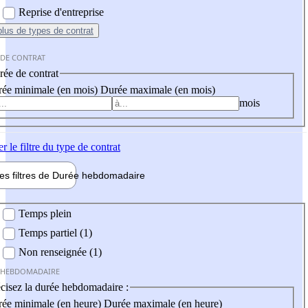
Reprise d'entreprise
plus
de types de contrat
 DE CONTRAT
ée de contrat
ée minimale (en mois)
Durée maximale (en mois)
mois
er
le filtre du type de contrat
les filtres de
Durée hebdo
madaire
 hebdomadaire
Temps plein
Temps partiel (1)
Non renseignée (1)
 HEBDOMADAIRE
cisez la durée hebdomadaire :
ée minimale (en heure)
Durée maximale (en heure)