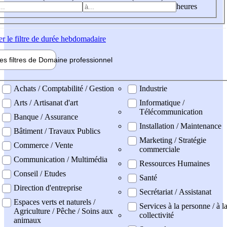
heures
er
le filtre de durée hebdomadaire
les filtres de
Domaine pro
fessionnel
ne professionel
Achats / Comptabilité / Gestion
Industrie
Arts / Artisanat d'art
Informatique /
Télécommunication
Banque / Assurance
Installation / Maintenance
Bâtiment / Travaux Publics
Marketing / Stratégie
Commerce / Vente
commerciale
Communication / Multimédia
Ressources Humaines
Conseil / Etudes
Santé
Direction d'entreprise
Secrétariat / Assistanat
Espaces verts et naturels /
Services à la personne / à l
Agriculture / Pêche / Soins aux
collectivité
animaux