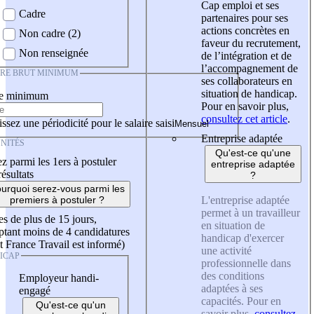
Cap emploi et ses
Cadre
partenaires pour ses
actions concrètes en
Non cadre (2)
faveur du recrutement,
Non renseignée
de l’intégration et de
l’accompagnement de
IRE BRUT MINIMUM
ses collaborateurs en
situation de handicap.
re minimum
Pour en savoir plus,
consultez cet article
.
ssez une périodicité pour le salaire saisi
Entreprise adaptée
NITÉS
Qu'est-ce qu'une
z parmi les 1ers à postuler
entreprise adaptée
résultats
?
urquoi serez-vous parmi les
L'entreprise adaptée
premiers à postuler ?
permet à un travailleur
es de plus de 15 jours,
en situation de
tant moins de 4 candidatures
handicap d'exercer
t France Travail est informé)
une activité
ICAP
professionnelle dans
des conditions
Employeur handi-
adaptées à ses
engagé
capacités. Pour en
Qu'est-ce qu'un
savoir plus,
consultez