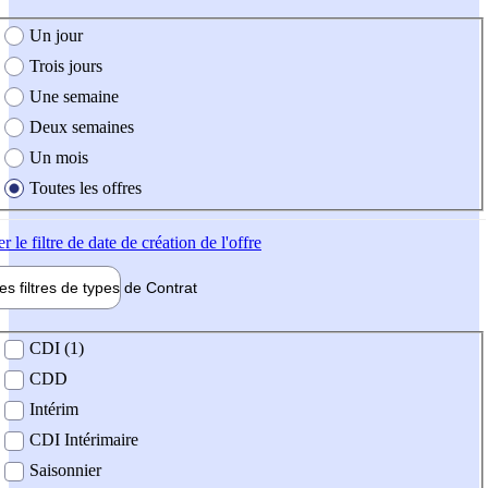
e création de l'offre
Un jour
Trois jours
Une semaine
Deux semaines
Un mois
Toutes les offres
er
le filtre de date de création de l'offre
les filtres de types de
Contrat
de contrat
CDI (1)
CDD
Intérim
CDI Intérimaire
Saisonnier