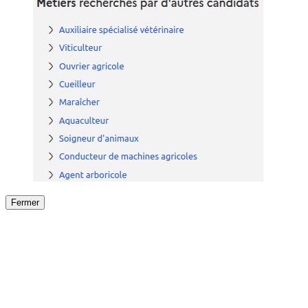
Fermer
Fermer
le détail de l'offre
/
Offre
sur
Offre précéden