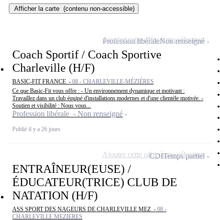
Afficher la carte
(contenu non-accessible)
Ajouter cette offre à ma sélection
Profession libérale
Non renseigné
Coach Sportif / Coach Sportive
Charleville (H/F)
BASIC-FIT FRANCE -
08 - CHARLEVILLE-MÉZIÈRES
Ce que Basic-Fit vous offre : - Un environnement dynamique et motivant :
Travaillez dans un club équipé d'installations modernes et d'une clientèle motivée. -
Soutien et visibilité : Nous vous...
Profession libérale - Non renseigné
Publié il y a 26 jours
Ajouter cette offre à ma sélection
CDI
Temps partiel
ENTRAÎNEUR(EUSE) /
ÉDUCATEUR(TRICE) CLUB DE
NATATION (H/F)
ASS SPORT DES NAGEURS DE CHARLEVILLE MEZ -
08 -
CHARLEVILLE MEZIERES