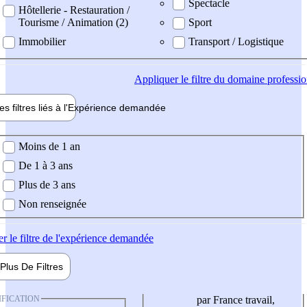
Spectacle
Hôtellerie - Restauration /
Tourisme / Animation (2)
Sport
Immobilier
Transport / Logistique
Appliquer
le filtre du domaine professi
es filtres liés à l'
Expérience
demandée
ience demandée
Moins de 1 an
De 1 à 3 ans
Plus de 3 ans
Non renseignée
er
le filtre de l'expérience demandée
Plus De
Filtres
IFICATION
par France travail,