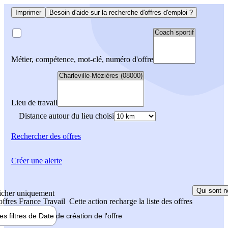
Imprimer
Besoin d'aide sur la recherche d'offres d'emploi ?
Métier, compétence, mot-clé, numéro d'offre
Lieu de travail
Distance autour du lieu choisi
Rechercher
des offres
Créer une alerte
Qui sont n
icher uniquement
 offres France Travail
Cette action recharge la liste des offres
les filtres de
Date de création
de l'offre