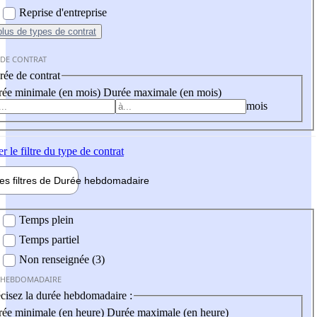
Reprise d'entreprise
plus
de types de contrat
 DE CONTRAT
ée de contrat
ée minimale (en mois)
Durée maximale (en mois)
mois
er
le filtre du type de contrat
les filtres de
Durée hebdo
madaire
 hebdomadaire
Temps plein
Temps partiel
Non renseignée (3)
 HEBDOMADAIRE
cisez la durée hebdomadaire :
ée minimale (en heure)
Durée maximale (en heure)