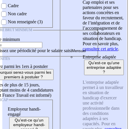
Cap emploi et ses
Cadre
partenaires pour ses
actions concrètes en
Non cadre
faveur du recrutement,
Non renseignée (3)
de l’intégration et de
l’accompagnement de
IRE BRUT MINIMUM
ses collaborateurs en
situation de handicap.
re minimum
Pour en savoir plus,
consultez cet article
.
ssez une périodicité pour le salaire saisi
Entreprise adaptée
NITÉS
Qu'est-ce qu'une
z parmi les 1ers à postuler
entreprise adaptée
?
urquoi serez-vous parmi les
premiers à postuler ?
L'entreprise adaptée
es de plus de 15 jours,
permet à un travailleur
tant moins de 4 candidatures
en situation de
t France Travail est informé)
handicap d'exercer
ICAP
une activité
professionnelle dans
Employeur handi-
des conditions
engagé
adaptées à ses
Qu'est-ce qu'un
capacités. Pour en
employeur handi-
savoir plus,
consultez