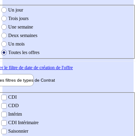
e création de l'offre
Un jour
Trois jours
Une semaine
Deux semaines
Un mois
Toutes les offres
er
le filtre de date de création de l'offre
les filtres de types de
Contrat
de contrat
CDI
CDD
Intérim
CDI Intérimaire
Saisonnier