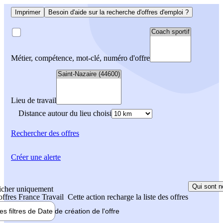
Imprimer
Besoin d'aide sur la recherche d'offres d'emploi ?
Métier, compétence, mot-clé, numéro d'offre
Lieu de travail
Distance autour du lieu choisi
Rechercher
des offres
Créer une alerte
Qui sont n
icher uniquement
 offres France Travail
Cette action recharge la liste des offres
les filtres de
Date de création
de l'offre