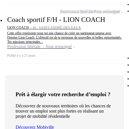
Ajouter cette offre à ma sélection
Profession libérale
Non renseigné
Coach sportif F/H - LION COACH
LION COACH -
44 - SAINT-ANDRÉ-DES-EAUX
Cette offre représente pour toi une chance de créer un partenariat unique avec
l'équipe Lion Coach. L'objectif est de te proposer de nouvelles et belles opportunités.
Tes missions principales...
Profession libérale - Non renseigné
Publié il y a 21 jours
Prêt à élargir votre recherche d’emploi ?
Découvrez de nouveaux territoires où les chances de
trouver un emploi sont plus fortes en réalisant un
projet de mobilité résidentielle
Découvrez Mobiville