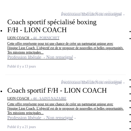
Ajouter cette offre à ma sélection
Profession libérale
Non renseigné
Coach sportif spécialisé boxing
F/H - LION COACH
LION COACH -
44 - PORNICHET
Cette offre représente pour toi une chance de créer un partenariat unique avec
l'équipe Lion Coach. L'objectif est de te proposer de nouvelles et belles opportunités.
Tes missions principales...
Profession libérale - Non renseigné
Publié il y a 13 jours
Ajouter cette offre à ma sélection
Profession libérale
Non renseigné
Coach sportif F/H - LION COACH
LION COACH -
44 - SAINT-NAZAIRE
Cette offre représente pour toi une chance de créer un partenariat unique avec
l'équipe Lion Coach. L'objectif est de te proposer de nouvelles et belles opportunités.
Tes missions principales...
Profession libérale - Non renseigné
Publié il y a 21 jours