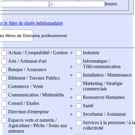
heures
er
le filtre de durée hebdomadaire
les filtres de
Domaine pro
fessionnel
ne professionel
Achats / Comptabilité / Gestion
Industrie
Arts / Artisanat d'art
Informatique /
Télécommunication
Banque / Assurance
Installation / Maintenance
Bâtiment / Travaux Publics
Marketing / Stratégie
Commerce / Vente
commerciale
Communication / Multimédia
Ressources Humaines
Conseil / Etudes
Santé
Direction d'entreprise
Secrétariat / Assistanat
Espaces verts et naturels /
Services à la personne / à l
Agriculture / Pêche / Soins aux
collectivité
animaux