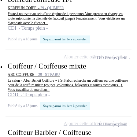
KERFEUN COIFF -
29 - QUIMPER
Poste à pourvoir au sein d'une équipe de 4 personnes Vous prenez en charge, en
toute autonomie, la clientèle de l'accueil jusqu'à l'encaissement. Vous établissez un
diagnostic avec le client et...
CDI - Temps plein
Publié il y a 18 jours
Soyez parmi les 1ers à postuler
Ajouter cette offre à ma sélection
CDD
Temps plein
Coiffeur / Coiffeuse mixte
ABC COIFFURE -
29 - ST PABU
Le salon « Aber Benoît Coiffure » à St Pabu recherche un coiffeur ou une coiffeuse
pour de la coiffure mixte (coupes, colorations, balayages et toutes techniques...).
Vous travaillez du mardi au...
CDD - Temps plein
Publié il y a 18 jours
Soyez parmi les 1ers à postuler
Ajouter cette offre à ma sélection
CDI
Temps plein
Coiffeur Barbier / Coiffeuse