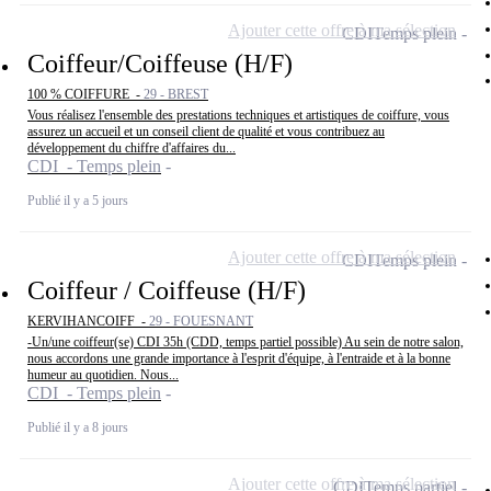
Ajouter cette offre à ma sélection
CDI
Temps plein
Coiffeur/Coiffeuse (H/F)
100 % COIFFURE -
29 - BREST
Vous réalisez l'ensemble des prestations techniques et artistiques de coiffure, vous
assurez un accueil et un conseil client de qualité et vous contribuez au
développement du chiffre d'affaires du...
CDI - Temps plein
Publié il y a 5 jours
Ajouter cette offre à ma sélection
CDI
Temps plein
Coiffeur / Coiffeuse (H/F)
KERVIHANCOIFF -
29 - FOUESNANT
-Un/une coiffeur(se) CDI 35h (CDD, temps partiel possible) Au sein de notre salon,
nous accordons une grande importance à l'esprit d'équipe, à l'entraide et à la bonne
humeur au quotidien. Nous...
CDI - Temps plein
Publié il y a 8 jours
Ajouter cette offre à ma sélection
CDI
Temps partiel