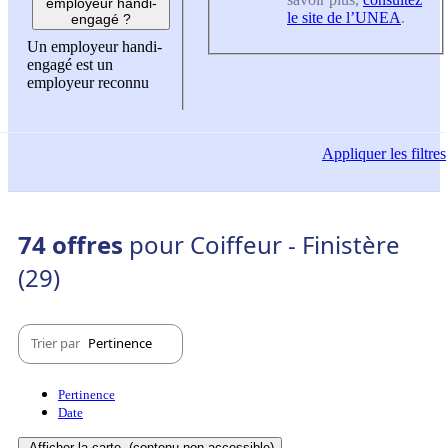
employeur handi-
le site de l’UNEA
.
engagé ?
Un employeur handi-
engagé est un
employeur reconnu
Appliquer
les filtres
74 offres
pour Coiffeur - Finistère
(29)
Trier par
Pertinence
Pertinence
Date
Afficher la carte
(contenu non-accessible)