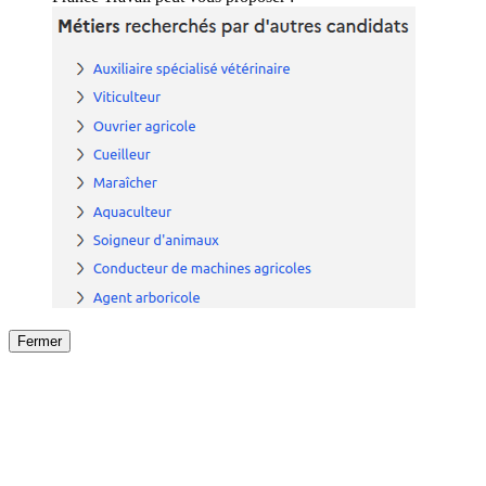
Fermer
Fermer
le détail de l'offre
/
Offre
sur
Offre précéden