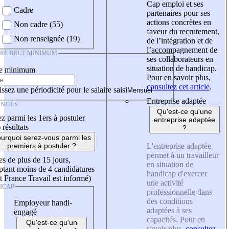
Cap emploi et ses
Cadre
partenaires pour ses
actions concrètes en
Non cadre (55)
faveur du recrutement,
Non renseignée (19)
de l’intégration et de
l’accompagnement de
IRE BRUT MINIMUM
ses collaborateurs en
situation de handicap.
re minimum
Pour en savoir plus,
consultez cet article
.
ssez une périodicité pour le salaire saisi
Entreprise adaptée
NITÉS
Qu'est-ce qu'une
z parmi les 1ers à postuler
entreprise adaptée
)
résultats
?
urquoi serez-vous parmi les
L'entreprise adaptée
premiers à postuler ?
permet à un travailleur
es de plus de 15 jours,
en situation de
tant moins de 4 candidatures
handicap d'exercer
t France Travail est informé)
une activité
ICAP
professionnelle dans
des conditions
Employeur handi-
adaptées à ses
engagé
capacités. Pour en
Qu'est-ce qu'un
savoir plus,
consultez