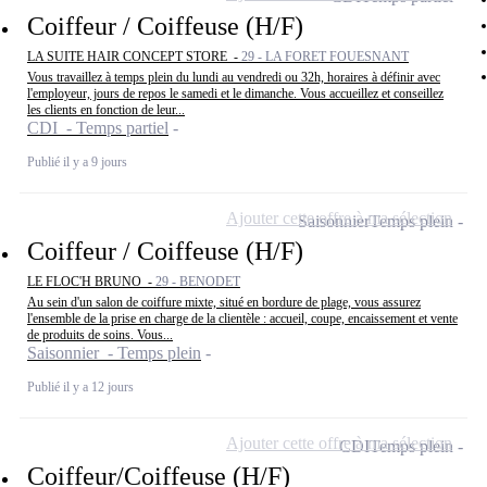
Coiffeur / Coiffeuse (H/F)
LA SUITE HAIR CONCEPT STORE -
29 - LA FORET FOUESNANT
Vous travaillez à temps plein du lundi au vendredi ou 32h, horaires à définir avec
l'employeur, jours de repos le samedi et le dimanche. Vous accueillez et conseillez
les clients en fonction de leur...
CDI - Temps partiel
Publié il y a 9 jours
Ajouter cette offre à ma sélection
Saisonnier
Temps plein
Coiffeur / Coiffeuse (H/F)
LE FLOC'H BRUNO -
29 - BENODET
Au sein d'un salon de coiffure mixte, situé en bordure de plage, vous assurez
l'ensemble de la prise en charge de la clientèle : accueil, coupe, encaissement et vente
de produits de soins. Vous...
Saisonnier - Temps plein
Publié il y a 12 jours
Ajouter cette offre à ma sélection
CDI
Temps plein
Coiffeur/Coiffeuse (H/F)