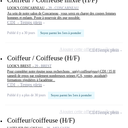
Coiffeur / Coiffeuse mixte (H/F)
LOOK'S CONCARNEAU -
29 - CONCARNEAU
Au sein de notre salon de Concarneau , vous serez en charge des coupes femmes
hommes et enfants. Poste à pourvoir dès que possible.
CDI - Temps plein
Publié il y a 30 jours
Soyez parmi les 1ers à postuler
Ajouter cette offre à ma sélection
CDI
Temps plein
Coiffeur / Coiffeuse (H/F)
LOOK'S BREST -
29 - BREST
Pour compléter notre équipe nous recherchons : un(e) coiffeur(euse) CDI / 35 H
samedi de repos par roulement nombreuses primes (CA, ventes, assiduité)
formations régulières à l'académie...
CDI - Temps plein
Publié il y a plus de 30 jours
Soyez parmi les 1ers à postuler
Ajouter cette offre à ma sélection
CDI
Temps plein
Coiffeur/coiffeuse (H/F)