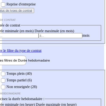
Reprise d'entreprise
plus
de types de contrat
 DE CONTRAT
ée de contrat
ée minimale (en mois)
Durée maximale (en mois)
mois
er
le filtre du type de contrat
les filtres de
Durée hebdo
madaire
 hebdomadaire
Temps plein (40)
Temps partiel (6)
Non renseignée (28)
 HEBDOMADAIRE
cisez la durée hebdomadaire :
ée minimale (en heure)
Durée maximale (en heure)