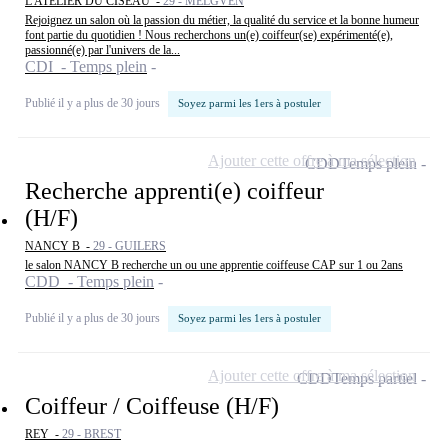
L'ATELIER DU CISEAU -
29 - MELGVEN
Rejoignez un salon où la passion du métier, la qualité du service et la bonne humeur
font partie du quotidien ! Nous recherchons un(e) coiffeur(se) expérimenté(e),
passionné(e) par l'univers de la...
CDI - Temps plein
Publié il y a plus de 30 jours
Soyez parmi les 1ers à postuler
Ajouter cette offre à ma sélection
CDD
Temps plein
Recherche apprenti(e) coiffeur
(H/F)
NANCY B -
29 - GUILERS
le salon NANCY B recherche un ou une apprentie coiffeuse CAP sur 1 ou 2ans
CDD - Temps plein
Publié il y a plus de 30 jours
Soyez parmi les 1ers à postuler
Ajouter cette offre à ma sélection
CDD
Temps partiel
Coiffeur / Coiffeuse (H/F)
REY -
29 - BREST