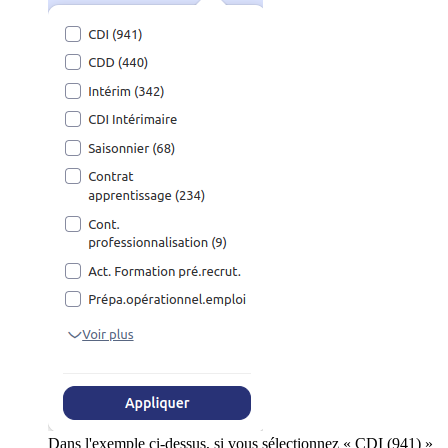
Dans l'exemple ci-dessus, si vous sélectionnez « CDI (941) »