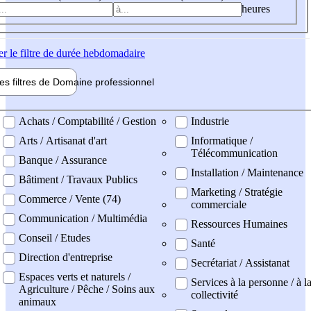
heures
er
le filtre de durée hebdomadaire
les filtres de
Domaine pro
fessionnel
ne professionel
Achats / Comptabilité / Gestion
Industrie
Arts / Artisanat d'art
Informatique /
Télécommunication
Banque / Assurance
Installation / Maintenance
Bâtiment / Travaux Publics
Marketing / Stratégie
Commerce / Vente (74)
commerciale
Communication / Multimédia
Ressources Humaines
Conseil / Etudes
Santé
Direction d'entreprise
Secrétariat / Assistanat
Espaces verts et naturels /
Services à la personne / à l
Agriculture / Pêche / Soins aux
collectivité
animaux