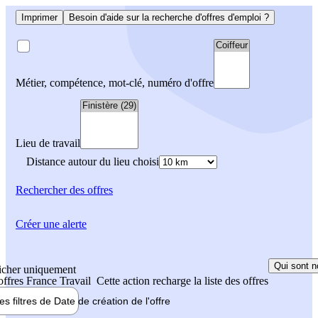
Imprimer
Besoin d'aide sur la recherche d'offres d'emploi ?
Métier, compétence, mot-clé, numéro d'offre
Lieu de travail
Distance autour du lieu choisi
Rechercher
des offres
Créer une alerte
Qui sont n
icher uniquement
 offres France Travail
Cette action recharge la liste des offres
les filtres de
Date de création
de l'offre