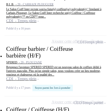
B.L.B. -
29 - CARHAIX PLOUGUER
Le Salon Coiff Inter recrute son/sa futur(e) coiffeur(se) polyvalent(e) ! Implanté à
Carhaix-Plouguer, Le Salon Coiff Inter recherche un(e) Coiffeur / Coiffeuse
polyvalent(e) ** en CDI** pour...
CDI - Temps plein
Publié il y a 16 jours
Ajouter cette offre à ma sélection
CDI
Temps plein
Coiffeur barbier / Coiffeuse
barbière (H/F)
SPERED -
29 - PLOUZANE
Rejoignez l'aventure SPERED SPERED est un nouveau salon de coiffure dédié à
l'univers masculin. Plus qu'un simple salon, nous voulons créer un lieu moderne,
spacieux et chaleureux où la qualité des...
CDI - Temps plein
Publié il y a 17 jours
Soyez parmi les 1ers à postuler
Ajouter cette offre à ma sélection
CDD
Temps partiel
Coiffeur / Coiffeuse (H/F)