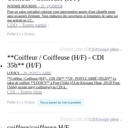
NOEMIE BOURHIS -
29 - QUIMPER
Pour un salon spécialisé coloriste vous interviendrez auprès d'une clientèle mixte
ainsi qu'auprès d'enfants. Vous réaliserez des ouvertures et fermetures de salon sur
une activité en 1/2...
CDD - Temps partiel
Publié il y a 16 jours
Ajouter cette offre à ma sélection
CDI
Temps plein
**Coiffeur / Coiffeuse (H/F) - CDI
35h** (H/F)
LOOK'S -
29 - PONT L ABBE
**Coiffeur / Coiffeuse (H/F) - CDI 35h** **29 - PONT-L'ABBÉ (29120)** Le
salon de coiffure **LOOK'S** à Pont-l'Abbé (ZA de Kérouant Vihan, 29120 Pont-
l'Abbé) recrute un(e) coiffeur(se) en CDI à...
CDI - Temps plein
Publié il y a 18 jours
Soyez parmi les 1ers à postuler
Ajouter cette offre à ma sélection
CDI
Temps plein
coiffeur/coiffeuse H/F