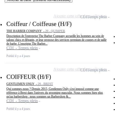
Ajouter cette offre à ma sélection
CDI
Temps plein
Coiffeur / Coiffeuse (H/F)
THE BARBER COMPANY -
29 - QUIMPER
Description de l'entreprise The Barber Company accueille les hommes au sein de
salons chics et élégants, et leur propose des services premium de coupes et de taille
de barbe. L'enseigne The Barber...
CDI - Temps plein
Publié il y a 4 jours
Ajouter cette offre à ma sélection
CDI
Temps plein
COIFFEUR (H/F)
GENTLEMEN ONLY -
29 - BREST
Qui sommes-nous ? Depuis 2015, Gentlemen Only s'est imposé comme une
référence à Brest dans l'univers du grooming masculin. Nous sommes bien plus
qu'un barbershop : nous sommes un Barbershop &...
CDI - Temps plein
Publié il y a 4 jours