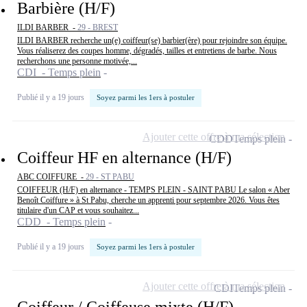
Barbière (H/F)
ILDI BARBER -
29 - BREST
ILDI BARBER recherche un(e) coiffeur(se) barbier(ère) pour rejoindre son équipe.
Vous réaliserez des coupes homme, dégradés, tailles et entretiens de barbe. Nous
recherchons une personne motivée,...
CDI - Temps plein
Publié il y a 19 jours
Soyez parmi les 1ers à postuler
Ajouter cette offre à ma sélection
CDD
Temps plein
Coiffeur HF en alternance (H/F)
ABC COIFFURE -
29 - ST PABU
COIFFEUR (H/F) en alternance - TEMPS PLEIN - SAINT PABU Le salon « Aber
Benoît Coiffure » à St Pabu, cherche un apprenti pour septembre 2026. Vous êtes
titulaire d'un CAP et vous souhaitez...
CDD - Temps plein
Publié il y a 19 jours
Soyez parmi les 1ers à postuler
Ajouter cette offre à ma sélection
CDI
Temps plein