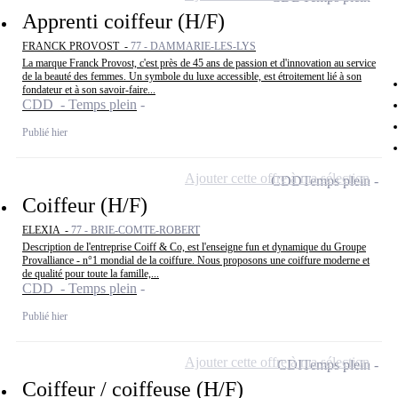
Apprenti coiffeur (H/F)
FRANCK PROVOST -
77 - DAMMARIE-LES-LYS
La marque Franck Provost, c'est près de 45 ans de passion et d'innovation au service
de la beauté des femmes. Un symbole du luxe accessible, est étroitement lié à son
fondateur et à son savoir-faire...
CDD - Temps plein
Publié hier
Ajouter cette offre à ma sélection
CDD
Temps plein
Coiffeur (H/F)
ELEXIA -
77 - BRIE-COMTE-ROBERT
Description de l'entreprise Coiff & Co, est l'enseigne fun et dynamique du Groupe
Provalliance - n°1 mondial de la coiffure. Nous proposons une coiffure moderne et
de qualité pour toute la famille,...
CDD - Temps plein
Publié hier
Ajouter cette offre à ma sélection
CDI
Temps plein
Coiffeur / coiffeuse (H/F)