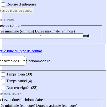
Reprise d'entreprise
plus
de types de contrat
 DE CONTRAT
ée de contrat
ée minimale (en mois)
Durée maximale (en mois)
mois
er
le filtre du type de contrat
les filtres de
Durée hebdo
madaire
 hebdomadaire
Temps plein (30)
Temps partiel (4)
Non renseignée (22)
 HEBDOMADAIRE
cisez la durée hebdomadaire :
ée minimale (en heure)
Durée maximale (en heure)