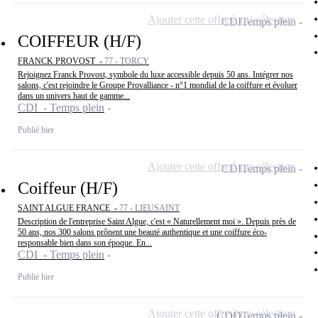
Ajouter cette offre à ma sélection
CDI
Temps plein
COIFFEUR (H/F)
FRANCK PROVOST -
77 - TORCY
Rejoignez Franck Provost, symbole du luxe accessible depuis 50 ans. Intégrer nos
salons, c'est rejoindre le Groupe Provalliance - n°1 mondial de la coiffure et évoluer
dans un univers haut de gamme...
CDI - Temps plein
Publié hier
Ajouter cette offre à ma sélection
CDI
Temps plein
Coiffeur (H/F)
SAINT ALGUE FRANCE -
77 - LIEUSAINT
Description de l'entreprise Saint Algue, c'est « Naturellement moi ». Depuis près de
50 ans, nos 300 salons prônent une beauté authentique et une coiffure éco-
responsable bien dans son époque. En...
CDI - Temps plein
Publié hier
Ajouter cette offre à ma sélection
CDD
Temps plein