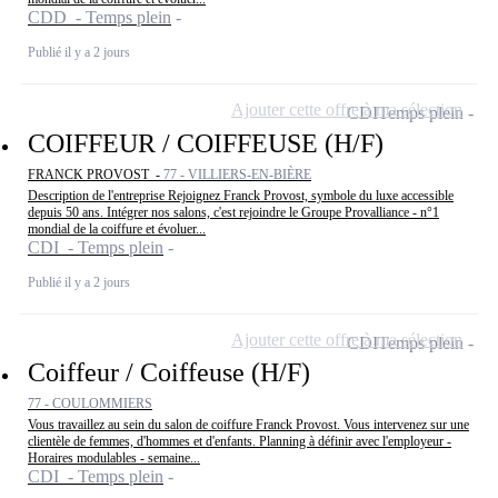
CDD - Temps plein
Publié il y a 2 jours
Ajouter cette offre à ma sélection
CDI
Temps plein
COIFFEUR / COIFFEUSE (H/F)
FRANCK PROVOST -
77 - VILLIERS-EN-BIÈRE
Description de l'entreprise Rejoignez Franck Provost, symbole du luxe accessible
depuis 50 ans. Intégrer nos salons, c'est rejoindre le Groupe Provalliance - n°1
mondial de la coiffure et évoluer...
CDI - Temps plein
Publié il y a 2 jours
Ajouter cette offre à ma sélection
CDI
Temps plein
Coiffeur / Coiffeuse (H/F)
77 - COULOMMIERS
Vous travaillez au sein du salon de coiffure Franck Provost. Vous intervenez sur une
clientèle de femmes, d'hommes et d'enfants. Planning à définir avec l'employeur -
Horaires modulables - semaine...
CDI - Temps plein