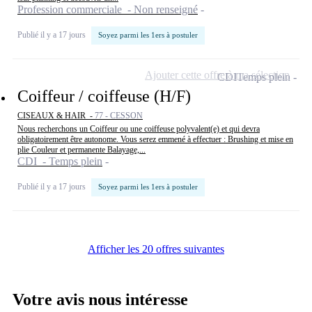
Profession commerciale - Non renseigné
Publié il y a 17 jours
Soyez parmi les 1ers à postuler
Ajouter cette offre à ma sélection
CDI
Temps plein
Coiffeur / coiffeuse (H/F)
CISEAUX & HAIR -
77 - CESSON
Nous recherchons un Coiffeur ou une coiffeuse polyvalent(e) et qui devra
obligatoirement être autonome. Vous serez emmené à effectuer : Brushing et mise en
plie Couleur et permanente Balayage,...
CDI - Temps plein
Publié il y a 17 jours
Soyez parmi les 1ers à postuler
Afficher les 20 offres suivantes
Votre avis nous intéresse