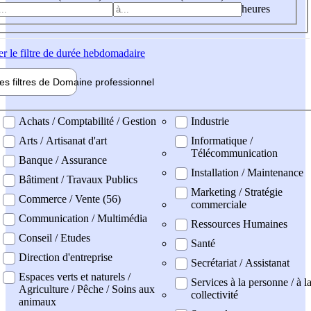
heures
er
le filtre de durée hebdomadaire
les filtres de
Domaine pro
fessionnel
ne professionel
Achats / Comptabilité / Gestion
Industrie
Arts / Artisanat d'art
Informatique /
Télécommunication
Banque / Assurance
Installation / Maintenance
Bâtiment / Travaux Publics
Marketing / Stratégie
Commerce / Vente (56)
commerciale
Communication / Multimédia
Ressources Humaines
Conseil / Etudes
Santé
Direction d'entreprise
Secrétariat / Assistanat
Espaces verts et naturels /
Services à la personne / à l
Agriculture / Pêche / Soins aux
collectivité
animaux