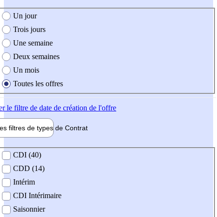
e création de l'offre
Un jour
Trois jours
Une semaine
Deux semaines
Un mois
Toutes les offres
er
le filtre de date de création de l'offre
les filtres de types de
Contrat
de contrat
CDI (40)
CDD (14)
Intérim
CDI Intérimaire
Saisonnier