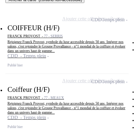
Ajouter cette offre à ma sélection
CDD
Temps plein
COIFFEUR (H/F)
FRANCK PROVOST -
77 - SERRIS
Rejoignez Franck Provost, symbole du luxe accessible depuis 50 ans. Intégrer nos
salons, c'est rejoindre le Groupe Provalliance - n°1 mondial de la coiffure et évoluer
dans un univers haut de gamme...
CDD - Temps plein
Publié hier
Ajouter cette offre à ma sélection
CDD
Temps plein
Coiffeur (H/F)
FRANCK PROVOST -
77 - MEAUX
Rejoignez Franck Provost, symbole du luxe accessible depuis 50 ans. Intégrer nos
salons, c'est rejoindre le Groupe Provalliance - n°1 mondial de la coiffure et évoluer
dans un univers haut de gamme...
CDD - Temps plein
Publié hier