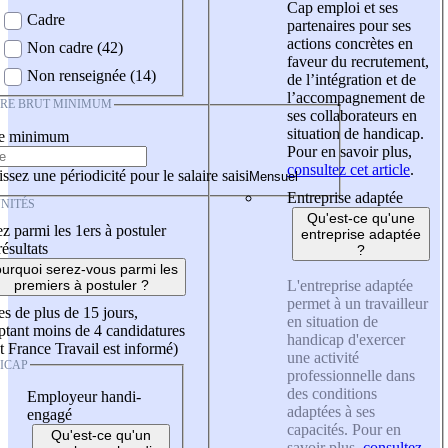
Cap emploi et ses
Cadre
partenaires pour ses
actions concrètes en
Non cadre (42)
faveur du recrutement,
Non renseignée (14)
de l’intégration et de
l’accompagnement de
IRE BRUT MINIMUM
ses collaborateurs en
situation de handicap.
re minimum
Pour en savoir plus,
consultez cet article
.
ssez une périodicité pour le salaire saisi
Entreprise adaptée
NITÉS
Qu'est-ce qu'une
z parmi les 1ers à postuler
entreprise adaptée
résultats
?
urquoi serez-vous parmi les
L'entreprise adaptée
premiers à postuler ?
permet à un travailleur
es de plus de 15 jours,
en situation de
tant moins de 4 candidatures
handicap d'exercer
t France Travail est informé)
une activité
ICAP
professionnelle dans
des conditions
Employeur handi-
adaptées à ses
engagé
capacités. Pour en
Qu'est-ce qu'un
savoir plus,
consultez