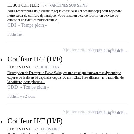
LE BON COIFFEUR -
77 - VARENNES SUR SEINE
Nous recherchons un(e)coiffeur(se) talentueux(se) et passionné(e) pour rejoindre
notre salon de coiffure dynamique. Votre mission sera de fournir un service de
qualité et de fidéliser notre clientèle...
CDI - Temps plein
Publié hier
Ajouter cette offre à ma sélection
CDD
Temps plein
Coiffeur H/F (H/F)
FABIO SALSA -
77 - RUBELLES
Description de l'entreprise Fabio Salsa, est une enseigne innovante et dynamique,
experte de la diversité capillaire depuis 30 ans. Chez Provalliance - n°1 mondial de
la coiffure, nous plaçons...
CDD - Temps plein
Publié il y a 2 jours
Ajouter cette offre à ma sélection
CDD
Temps plein
Coiffeur H/F (H/F)
FABIO SALSA -
77 - LIEUSAINT