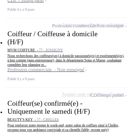
CDI - Temps plein
Publié il y a 9 jours
Ajouter cette offre à ma sélection
Profession commerciale
Non renseigné
Coiffeur / Coiffeuse à domicile
(H/F)
MVM COIFFURE -
77 - JOSSIGNY
Nous recherchons des coiffeurs(ses) à domicile passionnés(es) et expérimentés(es),
à leur compte (auto-entrepreneur), dans le département Seine et Marne, souhaitant
compléter leur planning et...
Profession commerciale - Non renseigné
Publié il y a 9 jours
Ajouter cette offre à ma sélection
CDI
Temps partiel
Coiffeur(se) confirmé(e) -
Uniquement le samedi (H/F)
BEAUTY'S KEY -
77 - CHELLES
Pour renforcer notre équipe le week-end, notre salon de coiffure situé à Chelles,
reconnu pour son ambiance conviviale et sa clientèle fidèle, recrute un(e)