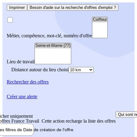
Imprimer
Besoin d'aide sur la recherche d'offres d'emploi ?
Métier, compétence, mot-clé, numéro d'offre
Lieu de travail
Distance autour du lieu choisi
Rechercher
des offres
Créer une alerte
Qui sont n
icher uniquement
 offres France Travail
Cette action recharge la liste des offres
les filtres de
Date de création
de l'offre