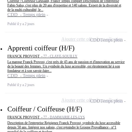
Coiffeur / Coiffeuse Lieusaint, France Temps complet Description de l'entreprise
Fabio Salsa, c'est plus de 20 ans d'expertise et 140 salons. Expert de la diversité et
de la multi-culturalité, le...
CDD - Temps plein
Publié il y a 2 jours
Ajouter cette offre à ma sélection
CDD
Temps plein
Apprenti coiffeur (H/F)
FRANCK PROVOST -
77 - CLAYE-SOUILLY
La marque Franck Provost, c'est près de 45 ans de passion et d'innovation au service
de la beauté des femmes. Un symbole du luxe accessible, est étroitement lié à son
fondateur et à son savoir-faire...
CDD - Temps plein
Publié il y a 2 jours
Ajouter cette offre à ma sélection
CDD
Temps plein
Coiffeur / Coiffeuse (H/F)
FRANCK PROVOST -
77 - DAMMARIE-LES-LYS
Description de l'entreprise Rejoignez Franck Provost, symbole du luxe accessible
depuis 50 ans. Intégrer nos salons, c'est rejoindre le Groupe Provalliance - n°1
mondial de la coiffure et évoluer...