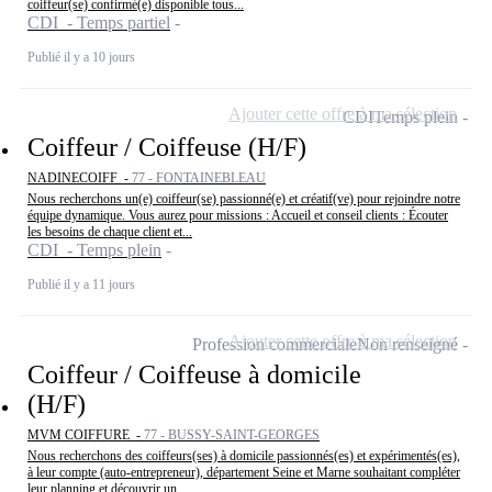
coiffeur(se) confirmé(e) disponible tous...
CDI - Temps partiel
Publié il y a 10 jours
Ajouter cette offre à ma sélection
CDI
Temps plein
Coiffeur / Coiffeuse (H/F)
NADINECOIFF -
77 - FONTAINEBLEAU
Nous recherchons un(e) coiffeur(se) passionné(e) et créatif(ve) pour rejoindre notre
équipe dynamique. Vous aurez pour missions : Accueil et conseil clients : Écouter
les besoins de chaque client et...
CDI - Temps plein
Publié il y a 11 jours
Ajouter cette offre à ma sélection
Profession commerciale
Non renseigné
Coiffeur / Coiffeuse à domicile
(H/F)
MVM COIFFURE -
77 - BUSSY-SAINT-GEORGES
Nous recherchons des coiffeurs(ses) à domicile passionnés(es) et expérimentés(es),
à leur compte (auto-entrepreneur), département Seine et Marne souhaitant compléter
leur planning et découvrir un...