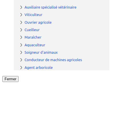
Fermer
Fermer
le détail de l'offre
/
Offre
sur
Offre précéden