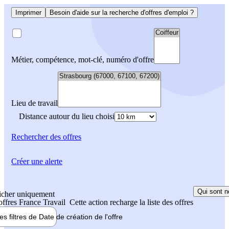
Imprimer
Besoin d'aide sur la recherche d'offres d'emploi ?
Métier, compétence, mot-clé, numéro d'offre
Lieu de travail
Distance autour du lieu choisi
Rechercher
des offres
Créer une alerte
Qui sont n
icher uniquement
 offres France Travail
Cette action recharge la liste des offres
les filtres de
Date de création
de l'offre