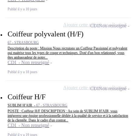
Publié il y a 10 jours
Ajouter cette offre à ma sélection
CDI
Non renseigné
Coiffeur polyvalent (H/F)
67 - STRASBOURG
Description du poste : Mission Nous recrutons un Coiffeur Passionné et polyvalent
qui maitrise tous les types de coupe et techniques. Doté d'un bon relationnel, vous
êtes ambassadeur de notre...
CDI - Non renseigné
Publié il y a 18 jours
Ajouter cette offre à ma sélection
CDI
Non renseigné
Coiffeur H/F
SUBLIM H'AIR -
67 - STRASBOURG
POSTE : Coiffeur H/F DESCRIPTION : Au sein de SUBLIM H'AIR, vous
intégrerez une équipe professionnelle dédiée à la qualité de service et à la satisfaction
de la clientèle. Dans le cadre d'un contrat...
CDI - Non renseigné
Publié il y a 19 jours