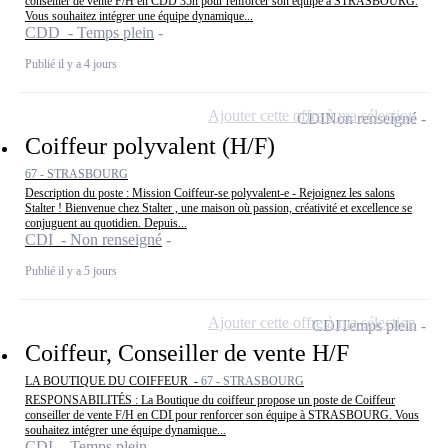
conseiller de vente F/H en CDD 35h pour renforcer son équipe à STRASBOURG.
Vous souhaitez intégrer une équipe dynamique...
CDD - Temps plein
Publié il y a 4 jours
Ajouter cette offre à ma sélection
CDI
Non renseigné
Coiffeur polyvalent (H/F)
67 - STRASBOURG
Description du poste : Mission Coiffeur-se polyvalent-e - Rejoignez les salons
Stalter ! Bienvenue chez Stalter , une maison où passion, créativité et excellence se
conjuguent au quotidien. Depuis...
CDI - Non renseigné
Publié il y a 5 jours
Ajouter cette offre à ma sélection
CDI
Temps plein
Coiffeur, Conseiller de vente H/F
LA BOUTIQUE DU COIFFEUR -
67 - STRASBOURG
RESPONSABILITÉS : La Boutique du coiffeur propose un poste de Coiffeur
conseiller de vente F/H en CDI pour renforcer son équipe à STRASBOURG. Vous
souhaitez intégrer une équipe dynamique...
CDI - Temps plein