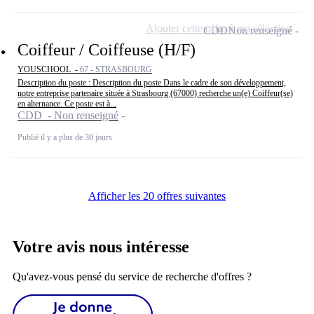
Ajouter cette offre à ma sélection
CDD
Non renseigné
Coiffeur / Coiffeuse (H/F)
YOUSCHOOL -
67 - STRASBOURG
Description du poste : Description du poste Dans le cadre de son développement,
notre entreprise partenaire située à Strasbourg (67000) recherche un(e) Coiffeur(se)
en alternance. Ce poste est à...
CDD - Non renseigné
Publié il y a plus de 30 jours
Afficher les 20 offres suivantes
Votre avis nous intéresse
Qu'avez-vous pensé du service de recherche d'offres ?