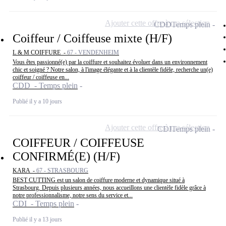
Ajouter cette offre à ma sélection
CDD
Temps plein
Coiffeur / Coiffeuse mixte (H/F)
L & M COIFFURE -
67 - VENDENHEIM
Vous êtes passionné(e) par la coiffure et souhaitez évoluer dans un environnement
chic et soigné ? Notre salon, à l'image élégante et à la clientèle fidèle, recherche un(e)
coiffeur / coiffeuse en...
CDD - Temps plein
Publié il y a 10 jours
Ajouter cette offre à ma sélection
CDI
Temps plein
COIFFEUR / COIFFEUSE
CONFIRMÉ(E) (H/F)
KARA -
67 - STRASBOURG
BEST CUTTING est un salon de coiffure moderne et dynamique situé à
Strasbourg. Depuis plusieurs années, nous accueillons une clientèle fidèle grâce à
notre professionnalisme, notre sens du service et...
CDI - Temps plein
Publié il y a 13 jours