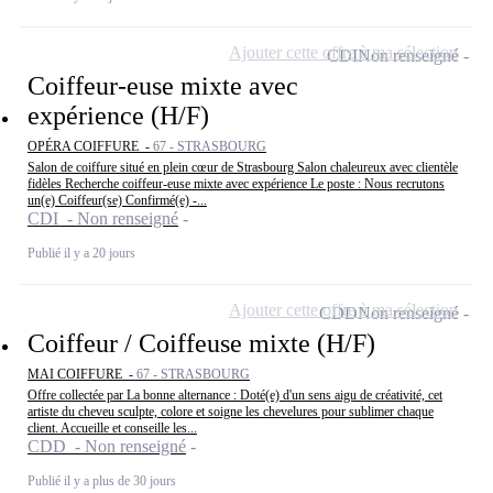
Ajouter cette offre à ma sélection
CDI
Non renseigné
Coiffeur-euse mixte avec
expérience (H/F)
OPÉRA COIFFURE -
67 - STRASBOURG
Salon de coiffure situé en plein cœur de Strasbourg Salon chaleureux avec clientèle
fidèles Recherche coiffeur-euse mixte avec expérience Le poste : Nous recrutons
un(e) Coiffeur(se) Confirmé(e) -...
CDI - Non renseigné
Publié il y a 20 jours
Ajouter cette offre à ma sélection
CDD
Non renseigné
Coiffeur / Coiffeuse mixte (H/F)
MAI COIFFURE -
67 - STRASBOURG
Offre collectée par La bonne alternance : Doté(e) d'un sens aigu de créativité, cet
artiste du cheveu sculpte, colore et soigne les chevelures pour sublimer chaque
client. Accueille et conseille les...
CDD - Non renseigné
Publié il y a plus de 30 jours