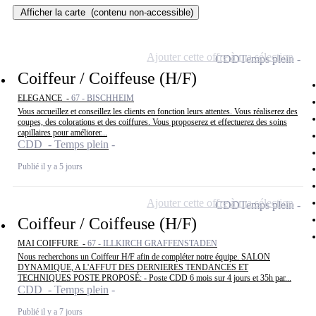
Afficher la carte
(contenu non-accessible)
Ajouter cette offre à ma sélection
CDD
Temps plein
Coiffeur / Coiffeuse (H/F)
ELEGANCE -
67 - BISCHHEIM
Vous accueillez et conseillez les clients en fonction leurs attentes. Vous réaliserez des
coupes, des colorations et des coiffures. Vous proposerez et effectuerez des soins
capillaires pour améliorer...
CDD - Temps plein
Publié il y a 5 jours
Ajouter cette offre à ma sélection
CDD
Temps plein
Coiffeur / Coiffeuse (H/F)
MAI COIFFURE -
67 - ILLKIRCH GRAFFENSTADEN
Nous recherchons un Coiffeur H/F afin de compléter notre équipe. SALON
DYNAMIQUE, A L'AFFUT DES DERNIERES TENDANCES ET
TECHNIQUES POSTE PROPOSÉ: - Poste CDD 6 mois sur 4 jours et 35h par...
CDD - Temps plein
Publié il y a 7 jours