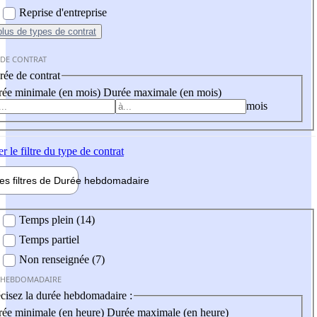
Reprise d'entreprise
plus
de types de contrat
 DE CONTRAT
ée de contrat
ée minimale (en mois)
Durée maximale (en mois)
mois
er
le filtre du type de contrat
les filtres de
Durée hebdo
madaire
 hebdomadaire
Temps plein (14)
Temps partiel
Non renseignée (7)
 HEBDOMADAIRE
cisez la durée hebdomadaire :
ée minimale (en heure)
Durée maximale (en heure)