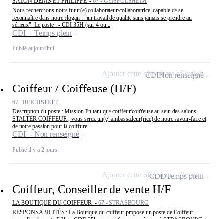
SALON DENIS ET PHILIPPE -
67 - GEISPOLSHEIM
Nous recherchons notre futur(e) collaborateur/collaboratrice, capable de se
reconnaître dans notre slogan : "un travail de qualité sans jamais se prendre au
sérieux". Le poste : - CDI 35H (sur 4 ou...
CDI - Temps plein
Publié aujourd'hui
Ajouter cette offre à ma sélection
CDI
Non renseigné
Coiffeur / Coiffeuse (H/F)
67 - REICHSTETT
Description du poste : Mission En tant que coiffeur/coiffeuse au sein des salons
STALTER COIFFEUR , vous serez un(e) ambassadeur(rice) de notre savoir-faire et
de notre passion pour la coiffure....
CDI - Non renseigné
Publié il y a 2 jours
Ajouter cette offre à ma sélection
CDD
Temps plein
Coiffeur, Conseiller de vente H/F
LA BOUTIQUE DU COIFFEUR -
67 - STRASBOURG
RESPONSABILITÉS : La Boutique du coiffeur propose un poste de Coiffeur