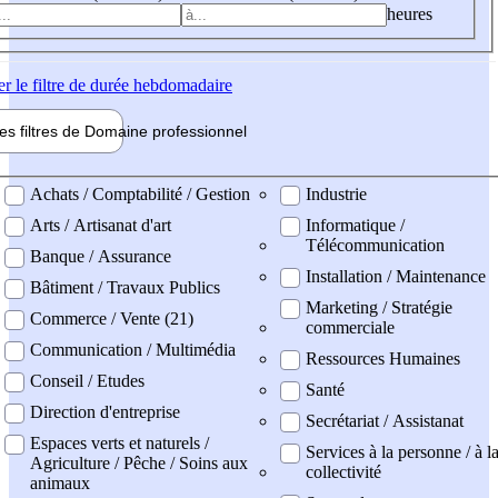
heures
er
le filtre de durée hebdomadaire
les filtres de
Domaine pro
fessionnel
ne professionel
Achats / Comptabilité / Gestion
Industrie
Arts / Artisanat d'art
Informatique /
Télécommunication
Banque / Assurance
Installation / Maintenance
Bâtiment / Travaux Publics
Marketing / Stratégie
Commerce / Vente (21)
commerciale
Communication / Multimédia
Ressources Humaines
Conseil / Etudes
Santé
Direction d'entreprise
Secrétariat / Assistanat
Espaces verts et naturels /
Services à la personne / à l
Agriculture / Pêche / Soins aux
collectivité
animaux