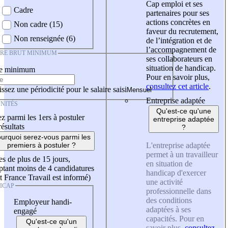
Cap emploi et ses
Cadre
partenaires pour ses
actions concrètes en
Non cadre (15)
faveur du recrutement,
Non renseignée (6)
de l’intégration et de
l’accompagnement de
IRE BRUT MINIMUM
ses collaborateurs en
situation de handicap.
re minimum
Pour en savoir plus,
consultez cet article
.
ssez une périodicité pour le salaire saisi
Entreprise adaptée
NITÉS
Qu'est-ce qu'une
z parmi les 1ers à postuler
entreprise adaptée
résultats
?
urquoi serez-vous parmi les
L'entreprise adaptée
premiers à postuler ?
permet à un travailleur
es de plus de 15 jours,
en situation de
tant moins de 4 candidatures
handicap d'exercer
t France Travail est informé)
une activité
ICAP
professionnelle dans
des conditions
Employeur handi-
adaptées à ses
engagé
capacités. Pour en
Qu'est-ce qu'un
savoir plus,
consultez