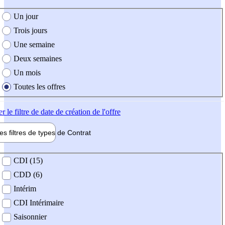
e création de l'offre
Un jour
Trois jours
Une semaine
Deux semaines
Un mois
Toutes les offres
er
le filtre de date de création de l'offre
les filtres de types de
Contrat
de contrat
CDI (15)
CDD (6)
Intérim
CDI Intérimaire
Saisonnier