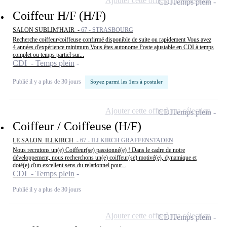
Ajouter cette offre à ma sélection
CDI
Temps plein
Coiffeur H/F (H/F)
SALON SUBLIM'HAIR -
67 - STRASBOURG
Recherche coiffeur/coiffeuse confirmé disponible de suite ou rapidement Vous avez
4 années d'expérience minimum Vous êtes autonome Poste ajustable en CDI à temps
complet ou temps partiel sur...
CDI - Temps plein
Publié il y a plus de 30 jours
Soyez parmi les 1ers à postuler
Ajouter cette offre à ma sélection
CDI
Temps plein
Coiffeur / Coiffeuse (H/F)
LE SALON. ILLKIRCH -
67 - ILLKIRCH GRAFFENSTADEN
Nous recrutons un(e) Coiffeur(se) passionné(e) ! Dans le cadre de notre
développement, nous recherchons un(e) coiffeur(se) motivé(e), dynamique et
doté(e) d'un excellent sens du relationnel pour...
CDI - Temps plein
Publié il y a plus de 30 jours
Ajouter cette offre à ma sélection
CDI
Temps plein