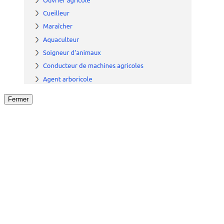
Fermer
Fermer
le détail de l'offre
/
Offre
sur
Offre précéden