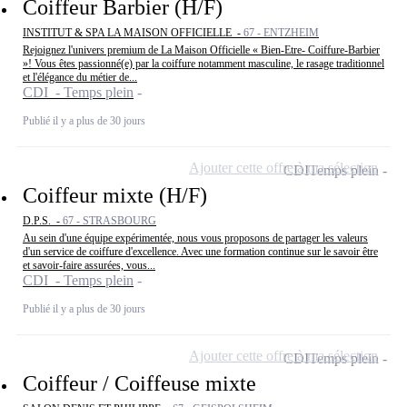
Coiffeur Barbier (H/F)
INSTITUT & SPA LA MAISON OFFICIELLE -
67 - ENTZHEIM
Rejoignez l'univers premium de La Maison Officielle « Bien-Etre- Coiffure-Barbier
»! Vous êtes passionné(e) par la coiffure notamment masculine, le rasage traditionnel
et l'élégance du métier de...
CDI - Temps plein
Publié il y a plus de 30 jours
Ajouter cette offre à ma sélection
CDI
Temps plein
Coiffeur mixte (H/F)
D.P.S. -
67 - STRASBOURG
Au sein d'une équipe expérimentée, nous vous proposons de partager les valeurs
d'un service de coiffure d'excellence. Avec une formation continue sur le savoir être
et savoir-faire assurées, vous...
CDI - Temps plein
Publié il y a plus de 30 jours
Ajouter cette offre à ma sélection
CDI
Temps plein
Coiffeur / Coiffeuse mixte