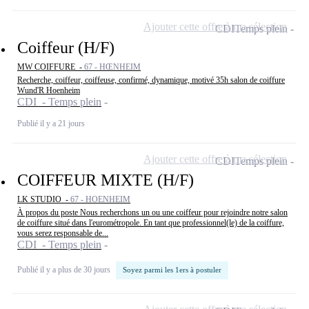
Ajouter cette offre à ma sélection
CDI
Temps plein
Coiffeur (H/F)
MW COIFFURE -
67 - HŒNHEIM
Recherche, coiffeur, coiffeuse, confirmé, dynamique, motivé 35h salon de coiffure
Wund'R Hoenheim
CDI - Temps plein
Publié il y a 21 jours
Ajouter cette offre à ma sélection
CDI
Temps plein
COIFFEUR MIXTE (H/F)
LK STUDIO -
67 - HOENHEIM
À propos du poste Nous recherchons un ou une coiffeur pour rejoindre notre salon
de coiffure situé dans l'eurométropole. En tant que professionnel(le) de la coiffure,
vous serez responsable de...
CDI - Temps plein
Publié il y a plus de 30 jours
Soyez parmi les 1ers à postuler