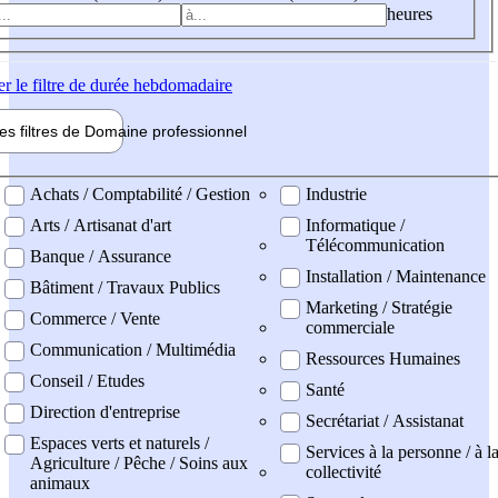
heures
er
le filtre de durée hebdomadaire
les filtres de
Domaine pro
fessionnel
ne professionel
Achats / Comptabilité / Gestion
Industrie
Arts / Artisanat d'art
Informatique /
Télécommunication
Banque / Assurance
Installation / Maintenance
Bâtiment / Travaux Publics
Marketing / Stratégie
Commerce / Vente
commerciale
Communication / Multimédia
Ressources Humaines
Conseil / Etudes
Santé
Direction d'entreprise
Secrétariat / Assistanat
Espaces verts et naturels /
Services à la personne / à l
Agriculture / Pêche / Soins aux
collectivité
animaux