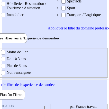
Spectacle
Hôtellerie - Restauration /
Tourisme / Animation
Sport
Immobilier
Transport / Logistique
Appliquer
le filtre du domaine professi
es filtres liés à l'
Expérience
demandée
ience demandée
Moins de 1 an
De 1 à 3 ans
Plus de 3 ans
Non renseignée
er
le filtre de l'expérience demandée
Plus De
Filtres
IFICATION
par France travail,