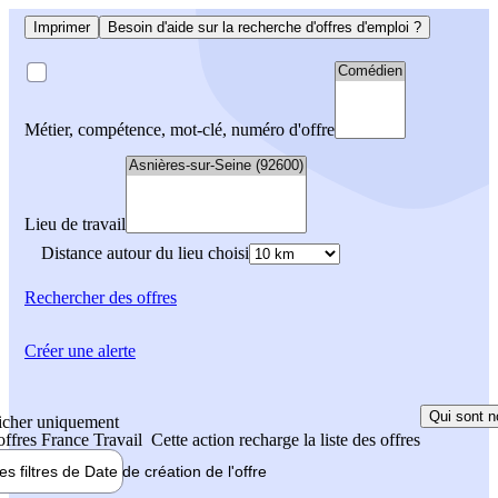
Imprimer
Besoin d'aide sur la recherche d'offres d'emploi ?
Métier, compétence, mot-clé, numéro d'offre
Lieu de travail
Distance autour du lieu choisi
Rechercher
des offres
Créer une alerte
Qui sont n
icher uniquement
 offres France Travail
Cette action recharge la liste des offres
les filtres de
Date de création
de l'offre