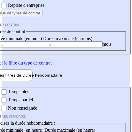
Reprise d'entreprise
plus
de types de contrat
 DE CONTRAT
ée de contrat
ée minimale (en mois)
Durée maximale (en mois)
mois
er
le filtre du type de contrat
les filtres de
Durée hebdo
madaire
 hebdomadaire
Temps plein
Temps partiel
Non renseignée
 HEBDOMADAIRE
cisez la durée hebdomadaire :
ée minimale (en heure)
Durée maximale (en heure)