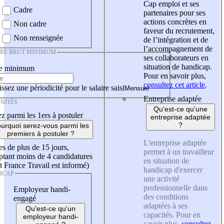
Cap emploi et ses
Cadre
partenaires pour ses
actions concrètes en
Non cadre
faveur du recrutement,
Non renseignée
de l’intégration et de
l’accompagnement de
IRE BRUT MINIMUM
ses collaborateurs en
situation de handicap.
re minimum
Pour en savoir plus,
consultez cet article
.
ssez une périodicité pour le salaire saisi
Entreprise adaptée
NITÉS
Qu'est-ce qu'une
z parmi les 1ers à postuler
entreprise adaptée
?
urquoi serez-vous parmi les
premiers à postuler ?
L'entreprise adaptée
es de plus de 15 jours,
permet à un travailleur
tant moins de 4 candidatures
en situation de
t France Travail est informé)
handicap d'exercer
ICAP
une activité
professionnelle dans
Employeur handi-
des conditions
engagé
adaptées à ses
Qu'est-ce qu'un
capacités. Pour en
employeur handi-
savoir plus,
consultez