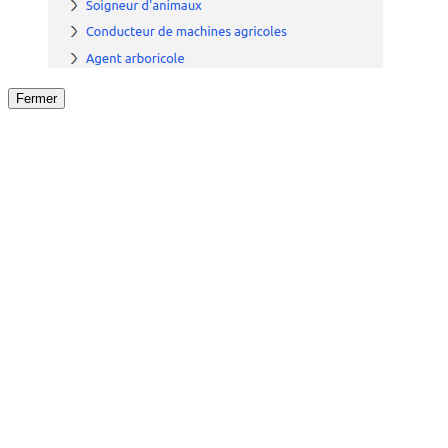
Fermer
Fermer
le détail de l'offre
/
Offre
sur
Offre précéden