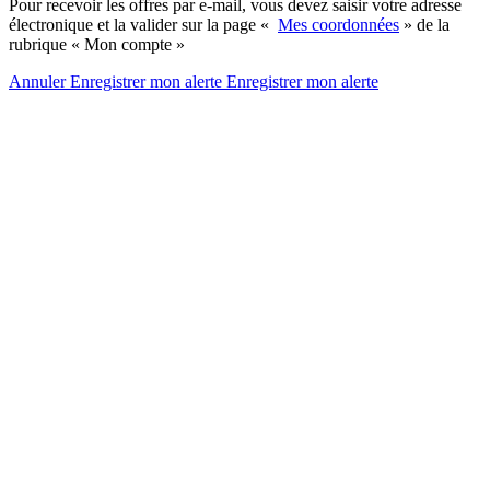
Pour recevoir les offres par e-mail, vous devez saisir votre adresse
électronique et la valider sur la page «
Mes coordonnées
» de la
rubrique « Mon compte »
Annuler
Enregistrer mon alerte
Enregistrer
mon alerte