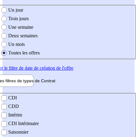
e création de l'offre
Un jour
Trois jours
Une semaine
Deux semaines
Un mois
Toutes les offres
er
le filtre de date de création de l'offre
les filtres de types de
Contrat
de contrat
CDI
CDD
Intérim
CDI Intérimaire
Saisonnier