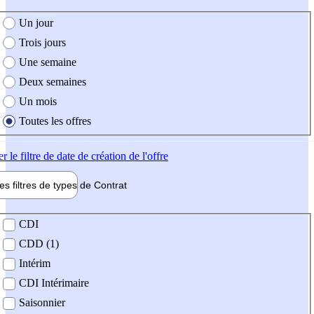
e création de l'offre
Un jour
Trois jours
Une semaine
Deux semaines
Un mois
Toutes les offres
er
le filtre de date de création de l'offre
les filtres de types de
Contrat
de contrat
CDI
CDD (1)
Intérim
CDI Intérimaire
Saisonnier