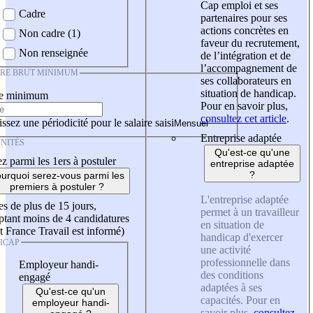
Cap emploi et ses
Cadre
partenaires pour ses
actions concrètes en
Non cadre (1)
faveur du recrutement,
Non renseignée
de l’intégration et de
l’accompagnement de
IRE BRUT MINIMUM
ses collaborateurs en
situation de handicap.
re minimum
Pour en savoir plus,
consultez cet article
.
ssez une périodicité pour le salaire saisi
Entreprise adaptée
NITÉS
Qu'est-ce qu'une
z parmi les 1ers à postuler
entreprise adaptée
?
urquoi serez-vous parmi les
premiers à postuler ?
L'entreprise adaptée
es de plus de 15 jours,
permet à un travailleur
tant moins de 4 candidatures
en situation de
t France Travail est informé)
handicap d'exercer
ICAP
une activité
professionnelle dans
Employeur handi-
des conditions
engagé
adaptées à ses
Qu'est-ce qu'un
capacités. Pour en
employeur handi-
savoir plus,
consultez