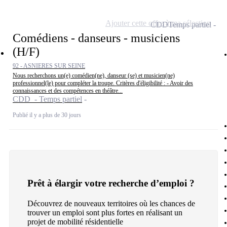
Ajouter cette offre à ma sélection
CDD
Temps partiel
Comédiens - danseurs - musiciens
(H/F)
92 - ASNIERES SUR SEINE
Nous recherchons un(e) comédien(ne), danseur (se) et musicien(ne)
professionnel(le) pour compléter la troupe. Critères d'éligibilité : - Avoir des
connaissances et des compétences en théâtre...
CDD - Temps partiel
Publié il y a plus de 30 jours
Prêt à élargir votre recherche d’emploi ?
Découvrez de nouveaux territoires où les chances de
trouver un emploi sont plus fortes en réalisant un
projet de mobilité résidentielle