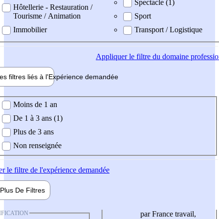
Spectacle (1)
Hôtellerie - Restauration /
Tourisme / Animation
Sport
Immobilier
Transport / Logistique
Appliquer
le filtre du domaine professi
es filtres liés à l'
Expérience
demandée
ience demandée
Moins de 1 an
De 1 à 3 ans (1)
Plus de 3 ans
Non renseignée
er
le filtre de l'expérience demandée
Plus De
Filtres
IFICATION
par France travail,