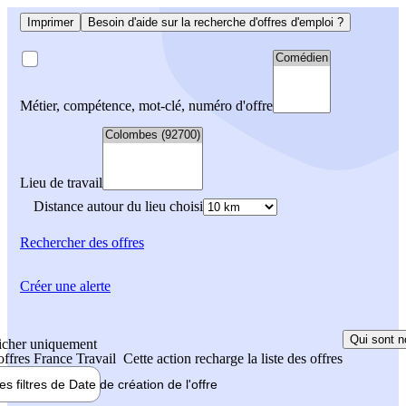
Imprimer
Besoin d'aide sur la recherche d'offres d'emploi ?
Métier, compétence, mot-clé, numéro d'offre
Lieu de travail
Distance autour du lieu choisi
Rechercher
des offres
Créer une alerte
Qui sont n
icher uniquement
 offres France Travail
Cette action recharge la liste des offres
les filtres de
Date de création
de l'offre