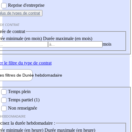
Reprise d'entreprise
plus
de types de contrat
 DE CONTRAT
ée de contrat
ée minimale (en mois)
Durée maximale (en mois)
mois
er
le filtre du type de contrat
les filtres de
Durée hebdo
madaire
 hebdomadaire
Temps plein
Temps partiel (1)
Non renseignée
 HEBDOMADAIRE
cisez la durée hebdomadaire :
ée minimale (en heure)
Durée maximale (en heure)