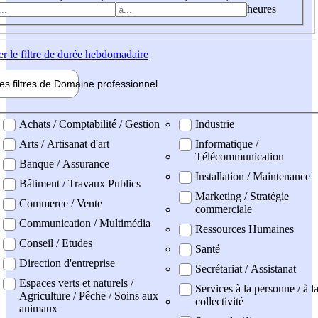
heures
er
le filtre de durée hebdomadaire
les filtres de
Domaine pro
fessionnel
ne professionel
Achats / Comptabilité / Gestion
Industrie
Arts / Artisanat d'art
Informatique /
Télécommunication
Banque / Assurance
Installation / Maintenance
Bâtiment / Travaux Publics
Marketing / Stratégie
Commerce / Vente
commerciale
Communication / Multimédia
Ressources Humaines
Conseil / Etudes
Santé
Direction d'entreprise
Secrétariat / Assistanat
Espaces verts et naturels /
Services à la personne / à l
Agriculture / Pêche / Soins aux
collectivité
animaux