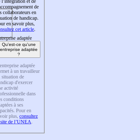
 l’intégration et de
’accompagnement de
s collaborateurs en
tuation de handicap.
ur en savoir plus,
nsultez cet article
.
treprise adaptée
Qu'est-ce qu'une
entreprise adaptée
?
entreprise adaptée
rmet à un travailleur
 situation de
ndicap d'exercer
e activité
ofessionnelle dans
s conditions
aptées à ses
pacités. Pour en
voir plus,
consultez
 site de l’UNEA
.