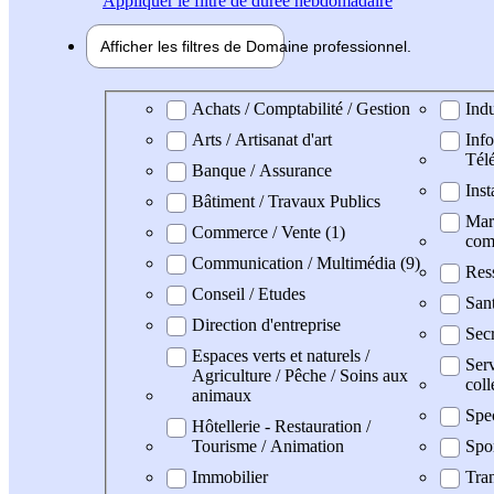
Appliquer
le filtre de durée hebdomadaire
Afficher les filtres de
Domaine pro
fessionnel
Domaine professionel
Achats / Comptabilité / Gestion
Indu
Arts / Artisanat d'art
Info
Tél
Banque / Assurance
Inst
Bâtiment / Travaux Publics
Mark
Commerce / Vente (1)
com
Communication / Multimédia (9)
Res
Conseil / Etudes
San
Direction d'entreprise
Secr
Espaces verts et naturels /
Serv
Agriculture / Pêche / Soins aux
coll
animaux
Spe
Hôtellerie - Restauration /
Tourisme / Animation
Spo
Immobilier
Tran