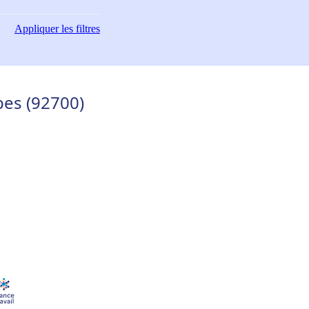
Appliquer
les filtres
es (92700)