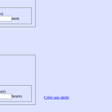
s)
mois
ure)
heures
Créer une alerte