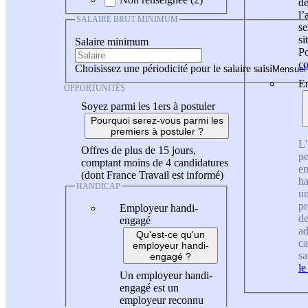
de
l
SALAIRE BRUT MINIMUM
se
si
Salaire minimum
Po
co
Choisissez une périodicité pour le salaire saisi
En
OPPORTUNITÉS
Soyez parmi les 1ers à postuler
Pourquoi serez-vous parmi les
premiers à postuler ?
L'
Offres de plus de 15 jours,
pe
comptant moins de 4 candidatures
en
(dont France Travail est informé)
ha
HANDICAP
un
pr
Employeur handi-
de
engagé
ad
Qu'est-ce qu'un
ca
employeur handi-
sa
engagé ?
le
Un employeur handi-
engagé est un
employeur reconnu