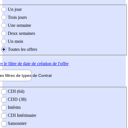
e création de l'offre
Un jour
Trois jours
Une semaine
Deux semaines
Un mois
Toutes les offres
er
le filtre de date de création de l'offre
les filtres de types de
Contrat
de contrat
CDI (64)
CDD (38)
Intérim
CDI Intérimaire
Saisonnier