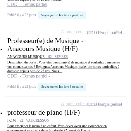
CDD - Temps partiel
Publié il y a 22 jours
Soyez parmi les 1ers à postuler
Ajouter cette offre à ma sélection
CDD
Temps partiel
Professeur(e) de Musique -
Anacours Musique (H/F)
ANACOURS MUSIQUE -
92 - SEVRES
Description du poste : Vous êtes passionné(e) de musique et souhaitez transmettre
vos connaissances ? Rejoignez Anacours Musique, leader des cours particuliers à
domicile depuis plus de 25 ans. Nous...
CDD - Temps partiel
Publié il y a 22 jours
Soyez parmi les 1ers à postuler
Ajouter cette offre à ma sélection
CDD
Temps partiel
professeur de piano (H/F)
I C M -
92 - VAUCRESSON
Pour enseigner le piano à un enfant. Vous devez avoir une expérience en
enseignement musical. salaire horaire de 22,5e/net de l'heure.