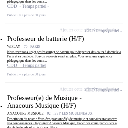
pédagogique dans les cours...
CDD - Temps partiel
Publié il y a plus de 30 jours
Ajouter cette offre à ma sélection
CDD
Temps partiel
Professeur de batterie (H/F)
WIPLAY -
75 - PARIS
Nous recrutons un(e) professeur(e) de batterie pour dispenser des cours à domicile à
Paris et sa banlieue. Pouvoir recevoir serait un plus. Vous avez une expérience
pédagogique dans les cours...
CDD - Temps partiel
Publié il y a plus de 30 jours
Ajouter cette offre à ma sélection
CDD
Temps partiel
Professeur(e) de Musique -
Anacours Musique (H/F)
ANACOURS MUSIQUE -
92 - ISSY LES MOULINEAUX
Description du poste : Vous êtes passionné(e) de musique et souhaitez transmettre
vos connaissances ? Rejoignez Anacours Musique, leader des cours particuliers à
domicile depuis plus de 25 ans. Nous...