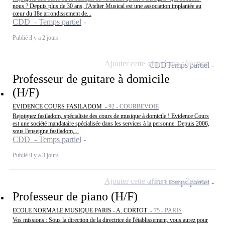
nous ? Depuis plus de 30 ans, l'Atelier Musical est une association implantée au
cœur du 18e arrondissement de...
CDD - Temps partiel
Publié il y a 2 jours
Ajouter cette offre à ma sélection
CDD
Temps partiel
Professeur de guitare à domicile
(H/F)
EVIDENCE COURS FASILADOM -
92 - COURBEVOIE
Rejoignez fasiladom, spécialiste des cours de musique à domicile ! Evidence Cours
est une société mandataire spécialisée dans les services à la personne. Depuis 2006,
sous l'enseigne fasiladom,...
CDD - Temps partiel
Publié il y a 3 jours
Ajouter cette offre à ma sélection
CDD
Temps partiel
Professeur de piano (H/F)
ECOLE NORMALE MUSIQUE PARIS - A. CORTOT -
75 - PARIS
Vos missions : Sous la direction de la directrice de l'établissement, vous aurez pour