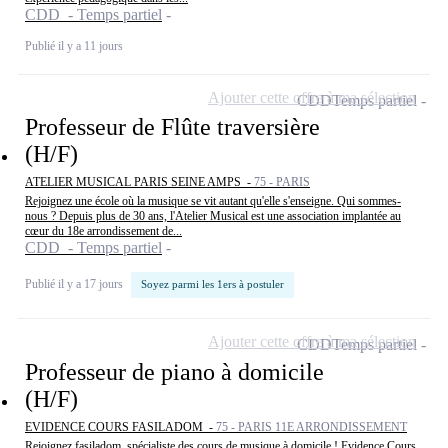
CDD - Temps partiel
Publié il y a 11 jours
Ajouter cette offre à ma sélection
CDD
Temps partiel
Professeur de Flûte traversière
(H/F)
ATELIER MUSICAL PARIS SEINE AMPS -
75 - PARIS
Rejoignez une école où la musique se vit autant qu'elle s'enseigne. Qui sommes-
nous ? Depuis plus de 30 ans, l'Atelier Musical est une association implantée au
cœur du 18e arrondissement de...
CDD - Temps partiel
Publié il y a 17 jours
Soyez parmi les 1ers à postuler
Ajouter cette offre à ma sélection
CDD
Temps partiel
Professeur de piano à domicile
(H/F)
EVIDENCE COURS FASILADOM -
75 - PARIS 11E ARRONDISSEMENT
Rejoignez fasiladom, spécialiste des cours de musique à domicile ! Evidence Cours