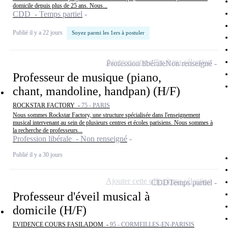
domicile depuis plus de 25 ans. Nous...
CDD - Temps partiel
Publié il y a 22 jours
Soyez parmi les 1ers à postuler
Ajouter cette offre à ma sélection
Profession libérale
Non renseigné
Professeur de musique (piano,
chant, mandoline, handpan) (H/F)
ROCKSTAR FACTORY -
75 - PARIS
Nous sommes Rockstar Factory, une structure spécialisée dans l'enseignement
musical intervenant au sein de plusieurs centres et écoles parisiens. Nous sommes à
la recherche de professeurs...
Profession libérale - Non renseigné
Publié il y a 30 jours
Ajouter cette offre à ma sélection
CDD
Temps partiel
Professeur d'éveil musical à
domicile (H/F)
EVIDENCE COURS FASILADOM -
95 - CORMEILLES-EN-PARISIS