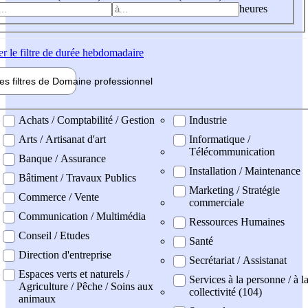
heures
er
le filtre de durée hebdomadaire
les filtres de
Domaine pro
fessionnel
ne professionel
Achats / Comptabilité / Gestion
Industrie
Arts / Artisanat d'art
Informatique /
Télécommunication
Banque / Assurance
Installation / Maintenance
Bâtiment / Travaux Publics
Marketing / Stratégie
Commerce / Vente
commerciale
Communication / Multimédia
Ressources Humaines
Conseil / Etudes
Santé
Direction d'entreprise
Secrétariat / Assistanat
Espaces verts et naturels /
Services à la personne / à l
Agriculture / Pêche / Soins aux
collectivité (104)
animaux