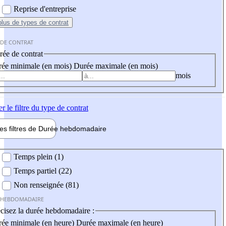
Reprise d'entreprise
plus
de types de contrat
 DE CONTRAT
ée de contrat
ée minimale (en mois)
Durée maximale (en mois)
mois
er
le filtre du type de contrat
les filtres de
Durée hebdo
madaire
 hebdomadaire
Temps plein (1)
Temps partiel (22)
Non renseignée (81)
 HEBDOMADAIRE
cisez la durée hebdomadaire :
ée minimale (en heure)
Durée maximale (en heure)