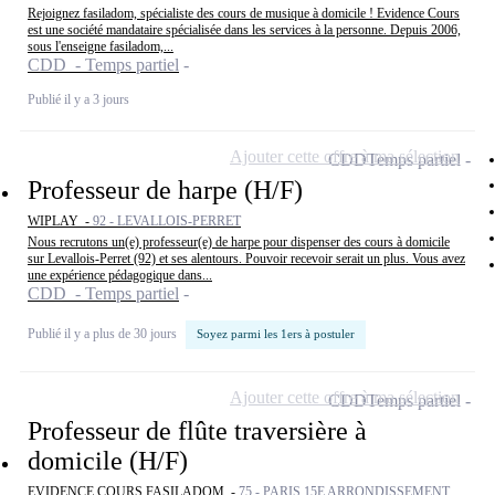
Rejoignez fasiladom, spécialiste des cours de musique à domicile ! Evidence Cours
est une société mandataire spécialisée dans les services à la personne. Depuis 2006,
sous l'enseigne fasiladom,...
CDD - Temps partiel
Publié il y a 3 jours
Ajouter cette offre à ma sélection
CDD
Temps partiel
Professeur de harpe (H/F)
WIPLAY -
92 - LEVALLOIS-PERRET
Nous recrutons un(e) professeur(e) de harpe pour dispenser des cours à domicile
sur Levallois-Perret (92) et ses alentours. Pouvoir recevoir serait un plus. Vous avez
une expérience pédagogique dans...
CDD - Temps partiel
Publié il y a plus de 30 jours
Soyez parmi les 1ers à postuler
Ajouter cette offre à ma sélection
CDD
Temps partiel
Professeur de flûte traversière à
domicile (H/F)
EVIDENCE COURS FASILADOM -
75 - PARIS 15E ARRONDISSEMENT