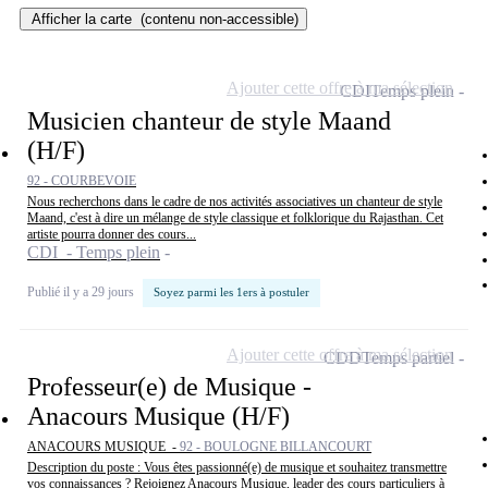
Afficher la carte
(contenu non-accessible)
Ajouter cette offre à ma sélection
CDI
Temps plein
Musicien chanteur de style Maand
(H/F)
92 - COURBEVOIE
Nous recherchons dans le cadre de nos activités associatives un chanteur de style
Maand, c'est à dire un mélange de style classique et folklorique du Rajasthan. Cet
artiste pourra donner des cours...
CDI - Temps plein
Publié il y a 29 jours
Soyez parmi les 1ers à postuler
Ajouter cette offre à ma sélection
CDD
Temps partiel
Professeur(e) de Musique -
Anacours Musique (H/F)
ANACOURS MUSIQUE -
92 - BOULOGNE BILLANCOURT
Description du poste : Vous êtes passionné(e) de musique et souhaitez transmettre
vos connaissances ? Rejoignez Anacours Musique, leader des cours particuliers à