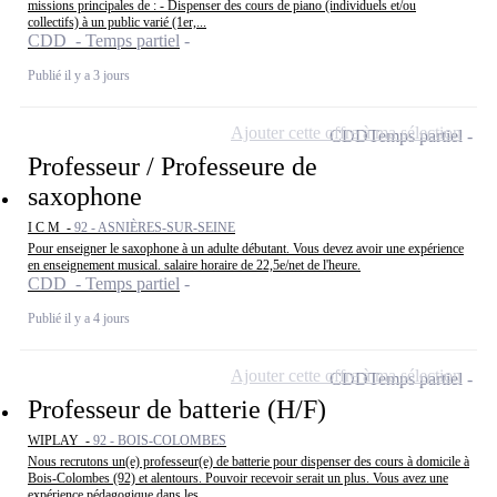
missions principales de : - Dispenser des cours de piano (individuels et/ou
collectifs) à un public varié (1er,...
CDD - Temps partiel
Publié il y a 3 jours
Ajouter cette offre à ma sélection
CDD
Temps partiel
Professeur / Professeure de
saxophone
I C M -
92 - ASNIÈRES-SUR-SEINE
Pour enseigner le saxophone à un adulte débutant. Vous devez avoir une expérience
en enseignement musical. salaire horaire de 22,5e/net de l'heure.
CDD - Temps partiel
Publié il y a 4 jours
Ajouter cette offre à ma sélection
CDD
Temps partiel
Professeur de batterie (H/F)
WIPLAY -
92 - BOIS-COLOMBES
Nous recrutons un(e) professeur(e) de batterie pour dispenser des cours à domicile à
Bois-Colombes (92) et alentours. Pouvoir recevoir serait un plus. Vous avez une
expérience pédagogique dans les...