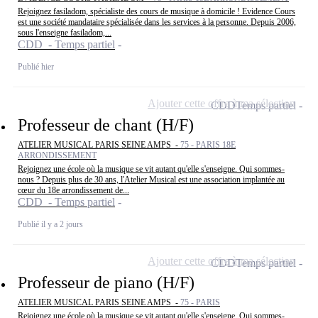
Rejoignez fasiladom, spécialiste des cours de musique à domicile ! Evidence Cours
est une société mandataire spécialisée dans les services à la personne. Depuis 2006,
sous l'enseigne fasiladom,...
CDD - Temps partiel
Publié hier
Ajouter cette offre à ma sélection
CDD
Temps partiel
Professeur de chant (H/F)
ATELIER MUSICAL PARIS SEINE AMPS -
75 - PARIS 18E
ARRONDISSEMENT
Rejoignez une école où la musique se vit autant qu'elle s'enseigne. Qui sommes-
nous ? Depuis plus de 30 ans, l'Atelier Musical est une association implantée au
cœur du 18e arrondissement de...
CDD - Temps partiel
Publié il y a 2 jours
Ajouter cette offre à ma sélection
CDD
Temps partiel
Professeur de piano (H/F)
ATELIER MUSICAL PARIS SEINE AMPS -
75 - PARIS
Rejoignez une école où la musique se vit autant qu'elle s'enseigne. Qui sommes-