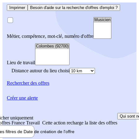
Imprimer
Besoin d'aide sur la recherche d'offres d'emploi ?
Métier, compétence, mot-clé, numéro d'offre
Lieu de travail
Distance autour du lieu choisi
Rechercher
des offres
Créer une alerte
Qui sont n
icher uniquement
 offres France Travail
Cette action recharge la liste des offres
les filtres de
Date de création
de l'offre