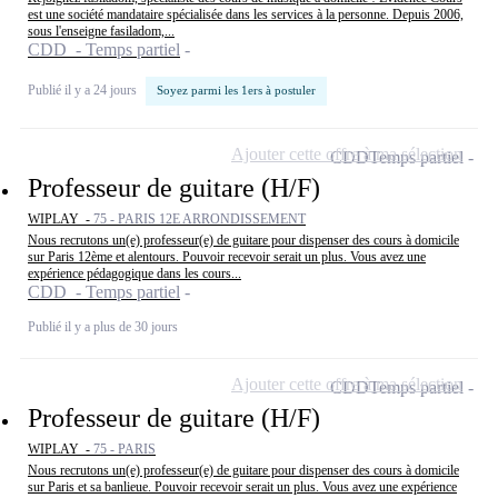
est une société mandataire spécialisée dans les services à la personne. Depuis 2006,
sous l'enseigne fasiladom,...
CDD - Temps partiel
Publié il y a 24 jours
Soyez parmi les 1ers à postuler
Ajouter cette offre à ma sélection
CDD
Temps partiel
Professeur de guitare (H/F)
WIPLAY -
75 - PARIS 12E ARRONDISSEMENT
Nous recrutons un(e) professeur(e) de guitare pour dispenser des cours à domicile
sur Paris 12ème et alentours. Pouvoir recevoir serait un plus. Vous avez une
expérience pédagogique dans les cours...
CDD - Temps partiel
Publié il y a plus de 30 jours
Ajouter cette offre à ma sélection
CDD
Temps partiel
Professeur de guitare (H/F)
WIPLAY -
75 - PARIS
Nous recrutons un(e) professeur(e) de guitare pour dispenser des cours à domicile
sur Paris et sa banlieue. Pouvoir recevoir serait un plus. Vous avez une expérience