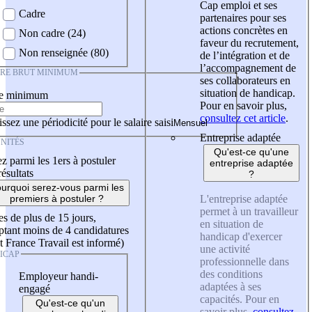
Cap emploi et ses
Cadre
partenaires pour ses
actions concrètes en
Non cadre (24)
faveur du recrutement,
Non renseignée (80)
de l’intégration et de
l’accompagnement de
IRE BRUT MINIMUM
ses collaborateurs en
situation de handicap.
re minimum
Pour en savoir plus,
consultez cet article
.
ssez une périodicité pour le salaire saisi
Entreprise adaptée
NITÉS
Qu'est-ce qu'une
z parmi les 1ers à postuler
entreprise adaptée
résultats
?
urquoi serez-vous parmi les
L'entreprise adaptée
premiers à postuler ?
permet à un travailleur
es de plus de 15 jours,
en situation de
tant moins de 4 candidatures
handicap d'exercer
t France Travail est informé)
une activité
ICAP
professionnelle dans
des conditions
Employeur handi-
adaptées à ses
engagé
capacités. Pour en
Qu'est-ce qu'un
savoir plus,
consultez