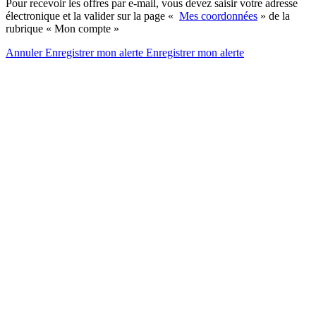
Pour recevoir les offres par e-mail, vous devez saisir votre adresse
électronique et la valider sur la page «
Mes coordonnées
» de la
rubrique « Mon compte »
Annuler
Enregistrer mon alerte
Enregistrer
mon alerte