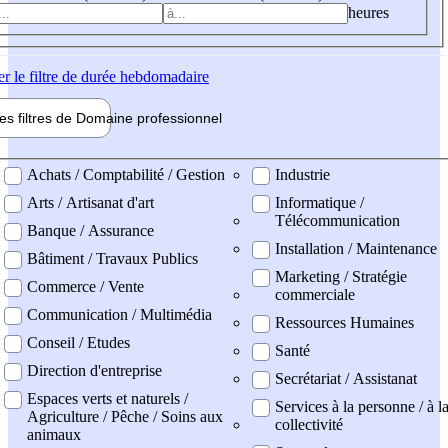
heures
er
le filtre de durée hebdomadaire
les filtres de
Domaine pro
fessionnel
ne professionel
Achats / Comptabilité / Gestion
Industrie
Arts / Artisanat d'art
Informatique /
Télécommunication
Banque / Assurance
Installation / Maintenance
Bâtiment / Travaux Publics
Marketing / Stratégie
Commerce / Vente
commerciale
Communication / Multimédia
Ressources Humaines
Conseil / Etudes
Santé
Direction d'entreprise
Secrétariat / Assistanat
Espaces verts et naturels /
Services à la personne / à l
Agriculture / Pêche / Soins aux
collectivité
animaux