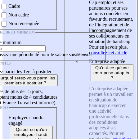
Cap emploi et ses
Cadre
partenaires pour ses
actions concrètes en
Non cadre
faveur du recrutement,
Non renseignée
de l’intégration et de
l’accompagnement de
IRE BRUT MINIMUM
ses collaborateurs en
situation de handicap.
re minimum
Pour en savoir plus,
consultez cet article
.
ssez une périodicité pour le salaire saisi
Entreprise adaptée
NITÉS
Qu'est-ce qu'une
z parmi les 1ers à postuler
entreprise adaptée
?
urquoi serez-vous parmi les
premiers à postuler ?
L'entreprise adaptée
es de plus de 15 jours,
permet à un travailleur
tant moins de 4 candidatures
en situation de
t France Travail est informé)
handicap d'exercer
ICAP
une activité
professionnelle dans
Employeur handi-
des conditions
engagé
adaptées à ses
Qu'est-ce qu'un
capacités. Pour en
employeur handi-
savoir plus,
consultez