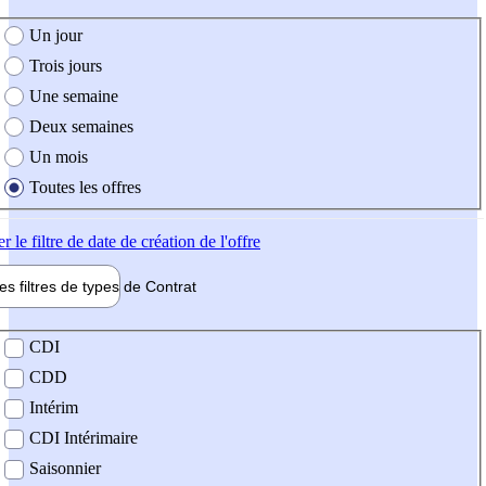
e création de l'offre
Un jour
Trois jours
Une semaine
Deux semaines
Un mois
Toutes les offres
er
le filtre de date de création de l'offre
les filtres de types de
Contrat
de contrat
CDI
CDD
Intérim
CDI Intérimaire
Saisonnier