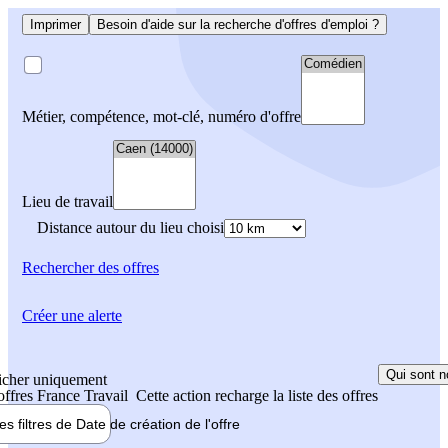
Imprimer
Besoin d'aide sur la recherche d'offres d'emploi ?
Métier, compétence, mot-clé, numéro d'offre
Lieu de travail
Distance autour du lieu choisi
Rechercher
des offres
Créer une alerte
Qui sont n
icher uniquement
 offres France Travail
Cette action recharge la liste des offres
les filtres de
Date de création
de l'offre