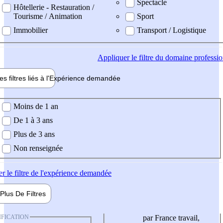
Spectacle
Hôtellerie - Restauration /
Tourisme / Animation
Sport
Immobilier
Transport / Logistique
Appliquer
le filtre du domaine professi
es filtres liés à l'
Expérience
demandée
ience demandée
Moins de 1 an
De 1 à 3 ans
Plus de 3 ans
Non renseignée
er
le filtre de l'expérience demandée
Plus De
Filtres
IFICATION
par France travail,