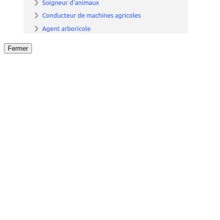
Fermer
Fermer
le détail de l'offre
/
Offre
sur
Offre précéden