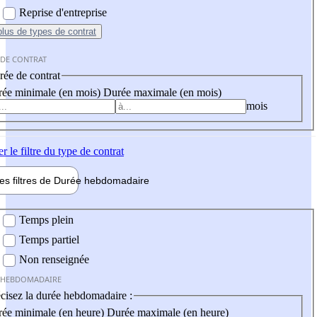
Reprise d'entreprise
plus
de types de contrat
 DE CONTRAT
ée de contrat
ée minimale (en mois)
Durée maximale (en mois)
mois
er
le filtre du type de contrat
les filtres de
Durée hebdo
madaire
 hebdomadaire
Temps plein
Temps partiel
Non renseignée
 HEBDOMADAIRE
cisez la durée hebdomadaire :
ée minimale (en heure)
Durée maximale (en heure)