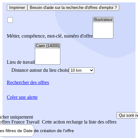
Imprimer
Besoin d'aide sur la recherche d'offres d'emploi ?
Métier, compétence, mot-clé, numéro d'offre
Lieu de travail
Distance autour du lieu choisi
Rechercher
des offres
Créer une alerte
Qui sont n
icher uniquement
 offres France Travail
Cette action recharge la liste des offres
les filtres de
Date de création
de l'offre