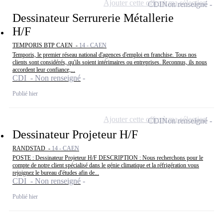
Ajouter cette offre à ma sélection
CDI
Non renseigné
Dessinateur Serrurerie Métallerie
H/F
TEMPORIS BTP CAEN -
14 - CAEN
Temporis, le premier réseau national d'agences d'emploi en franchise. Tous nos
clients sont considérés, qu'ils soient intérimaires ou entreprises. Reconnus, ils nous
accordent leur confiance,...
CDI - Non renseigné
Publié hier
Ajouter cette offre à ma sélection
CDI
Non renseigné
Dessinateur Projeteur H/F
RANDSTAD -
14 - CAEN
POSTE : Dessinateur Projeteur H/F DESCRIPTION : Nous recherchons pour le
compte de notre client spécialisé dans le génie climatique et la réfrigération vous
rejoignez le bureau d'études afin de...
CDI - Non renseigné
Publié hier