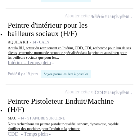
Ajouter cette offre à ma sélection
Intérim
Temps plein
Peintre d'intérieur pour les
bailleurs sociaux (H/F)
AQUILA RH -
14 - CAEN
Aquila RH, acteur du recrutement en Intérim, CDD, CDI, recherche pour l'un de ses
clients, entreprise normande reconnue spécialisée dans la peinture aussi bien pour
les bailleurs sociaux que pour les...
Intérim - Temps plein
Publié il y a 19 jours
Soyez parmi les 1ers à postuler
Ajouter cette offre à ma sélection
CDD
Temps plein
Peintre Pistoleteur Enduit/Machine
(H/F)
MAC -
14 - ST ANDRE SUR ORNE
Nous recherchons un peintre pistoleur qualifié, sérieux, dynamique, capable
d'utiliser des machines pour l'enduit et la peinture.
CDD - Temps plein