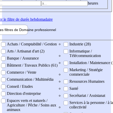
heures
er
le filtre de durée hebdomadaire
les filtres de
Domaine pro
fessionnel
ne professionel
Achats / Comptabilité / Gestion
Industrie (28)
Arts / Artisanat d'art (2)
Informatique /
Télécommunication
Banque / Assurance
Installation / Maintenance 
Bâtiment / Travaux Publics (61)
Marketing / Stratégie
Commerce / Vente
commerciale
Communication / Multimédia
Ressources Humaines
Conseil / Etudes
Santé
Direction d'entreprise
Secrétariat / Assistanat
Espaces verts et naturels /
Services à la personne / à l
Agriculture / Pêche / Soins aux
collectivité
animaux