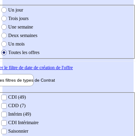
e création de l'offre
Un jour
Trois jours
Une semaine
Deux semaines
Un mois
Toutes les offres
er
le filtre de date de création de l'offre
les filtres de types de
Contrat
de contrat
CDI (49)
CDD (7)
Intérim (49)
CDI Intérimaire
Saisonnier