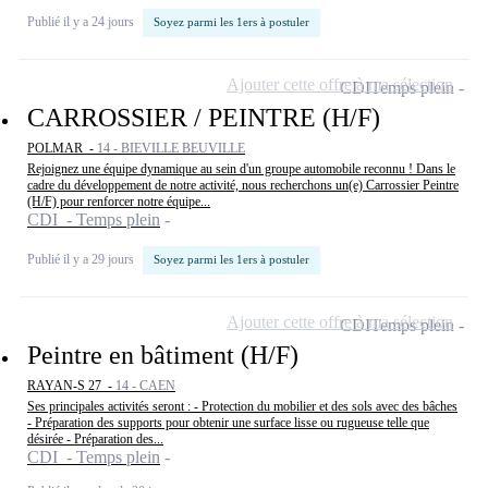
Publié il y a 24 jours
Soyez parmi les 1ers à postuler
Ajouter cette offre à ma sélection
CDI
Temps plein
CARROSSIER / PEINTRE (H/F)
POLMAR -
14 - BIEVILLE BEUVILLE
Rejoignez une équipe dynamique au sein d'un groupe automobile reconnu ! Dans le
cadre du développement de notre activité, nous recherchons un(e) Carrossier Peintre
(H/F) pour renforcer notre équipe...
CDI - Temps plein
Publié il y a 29 jours
Soyez parmi les 1ers à postuler
Ajouter cette offre à ma sélection
CDI
Temps plein
Peintre en bâtiment (H/F)
RAYAN-S 27 -
14 - CAEN
Ses principales activités seront : - Protection du mobilier et des sols avec des bâches
- Préparation des supports pour obtenir une surface lisse ou rugueuse telle que
désirée - Préparation des...
CDI - Temps plein