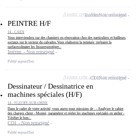
Ajouter cette offre à ma sélection
Intérim
Non renseigné
PEINTRE H/F
14 - CAEN
Vous interviendrez sur des chantiers en rénovation chez des particuliers et bailleurs
sociaux sur le secteur du calvados.Vous réaliserez la peinture :préparer la
surfacecolmater les fissuresprotéger...
Intérim - Non renseigné
Publié aujourd'hui
Ajouter cette offre à ma sélection
CDI
Non renseigné
Dessinateur / Dessinatrice en
machines spéciales (H/F)
14 - FLEURY-SUR-ORNE
Dans le cadre de votre activité, vous aurez pour missions de : - Analyser le cahier
des charges client - Monter, paramétrer et régler les machines spéciales en atelier -
Vérifier le bon...
CDI - Non renseigné
Publié aujourd'hui