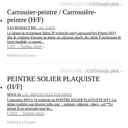
Ajouter cette offre à ma sélection
CDI
Temps plein
Carrossier-peintre / Carrossière-
peintre (H/F)
SAS MAHAUT RH -
14 - CAEN
Le cabinet de recrutement Talent 5P recherche un(e) carrossier(ère)-Peintre (H/F)
afin de continuer d'assurer au mieux ses missions auprès des clients Fonctionnant de
façon familiale, ce garage...
CDI - Temps plein
Publié il y a 11 jours
Ajouter cette offre à ma sélection
CDD
Temps plein
PEINTRE SOLIER PLAQUISTE
(H/F)
MW-S 14 -
14 - BRETTEVILLE SUR ODON
L'entreprise MW-S 14 recherche un PEINTRE SOLIER PLAQUISTE H/F). Les
tâches confiées sont diverses telles que : - peinture / plâtrerie - placo - sol **Le
permis B est nécessaire pour les...
CDD - Temps plein
Publié il y a 12 jours