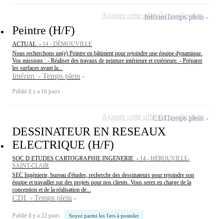
Ajouter cette offre à ma sélection
Intérim
Temps plein
Peintre (H/F)
ACTUAL -
14 - DÉMOUVILLE
Nous recherchons un(e) Peintre en bâtiment pour rejoindre une équipe dynamique.
Vos missions : - Réaliser des travaux de peinture intérieure et extérieure. - Préparer
les surfaces avant la...
Intérim - Temps plein
Publié il y a 16 jours
Ajouter cette offre à ma sélection
CDI
Temps plein
DESSINATEUR EN RESEAUX
ELECTRIQUE (H/F)
SOC D ETUDES CARTOGRAPHIE INGENERIE -
14 - HÉROUVILLE-
SAINT-CLAIR
SEC Ingénierie, bureau d'études, recherche des dessinateurs pour rejoindre son
équipe et travailler sur des projets pour nos clients. Vous serez en charge de la
conception et de la réalisation de...
CDI - Temps plein
Publié il y a 22 jours
Soyez parmi les 1ers à postuler