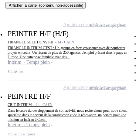
Afficher la carte
(contenu non-accessible)
Ajouter cette offre à ma sélection
Intérim
Temps plein
PEINTRE H/F (H/F)
TRIANGLE SOLUTIONS RH -
14 - CAEN
TRIANGLE INTERIM C'EST : Un groupe en forte croissance avec de nombreux
projets en cours. Un réseau de plus de 250 agences d'emploi présent dans 8 pays en
Europe. Une entreprise familiale avec des...
Intérim - Temps plein
Publié hier
Ajouter cette offre à ma sélection
Intérim
Temps plein
PEINTRE H/F
CRIT INTERIM -
14 - CAEN
Dans le cadre du développement de son activité, nous recherchons pour notre client,
spécialisé dans le secteur de la construction et de la rénovation, un peintre pour une
mission en intérim à Caen...
Intérim - Temps plein
Publié il y a 5 jours