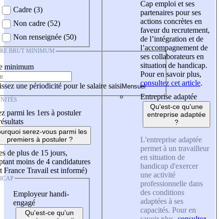
Cap emploi et ses
Cadre (3)
partenaires pour ses
actions concrètes en
Non cadre (52)
faveur du recrutement,
Non renseignée (50)
de l’intégration et de
l’accompagnement de
IRE BRUT MINIMUM
ses collaborateurs en
situation de handicap.
re minimum
Pour en savoir plus,
consultez cet article
.
ssez une périodicité pour le salaire saisi
Entreprise adaptée
NITÉS
Qu'est-ce qu'une
z parmi les 1ers à postuler
entreprise adaptée
résultats
?
urquoi serez-vous parmi les
L'entreprise adaptée
premiers à postuler ?
permet à un travailleur
es de plus de 15 jours,
en situation de
tant moins de 4 candidatures
handicap d'exercer
t France Travail est informé)
une activité
ICAP
professionnelle dans
des conditions
Employeur handi-
adaptées à ses
engagé
capacités. Pour en
Qu'est-ce qu'un
savoir plus,
consultez