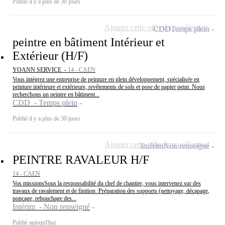
Publié il y a plus de 30 jours
Ajouter cette offre à ma sélection
CDD
Temps plein
peintre en bâtiment Intérieur et
Extérieur (H/F)
YOANN SERVICE -
14 - CAEN
Vous intégrez une entreprise de peinture en plein développement, spécialisée en
peinture intérieure et extérieure, revêtements de sols et pose de papier peint. Nous
recherchons un peintre en bâtiment...
CDD - Temps plein
Publié il y a plus de 30 jours
Ajouter cette offre à ma sélection
Intérim
Non renseigné
PEINTRE RAVALEUR H/F
14 - CAEN
Vos missionsSous la responsabilité du chef de chantier, vous intervenez sur des
travaux de ravalement et de finition :Préparation des supports (nettoyage, décapage,
ponçage, rebouchage des...
Intérim - Non renseigné
Publié aujourd'hui