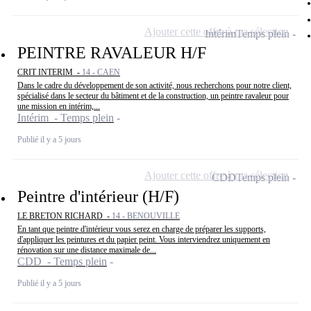
Ajouter cette offre à ma sélection
Intérim
Temps plein
PEINTRE RAVALEUR H/F
CRIT INTERIM -
14 - CAEN
Dans le cadre du développement de son activité, nous recherchons pour notre client,
spécialisé dans le secteur du bâtiment et de la construction, un peintre ravaleur pour
une mission en intérim,...
Intérim - Temps plein
Publié il y a 5 jours
Ajouter cette offre à ma sélection
CDD
Temps plein
Peintre d'intérieur (H/F)
LE BRETON RICHARD -
14 - BENOUVILLE
En tant que peintre d'intérieur vous serez en charge de préparer les supports,
d'appliquer les peintures et du papier peint. Vous interviendrez uniquement en
rénovation sur une distance maximale de...
CDD - Temps plein
Publié il y a 5 jours