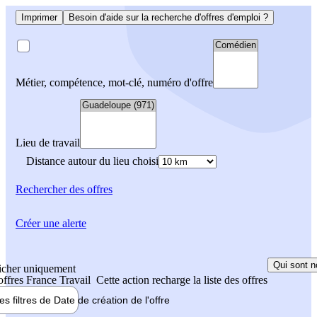
Imprimer
Besoin d'aide sur la recherche d'offres d'emploi ?
Métier, compétence, mot-clé, numéro d'offre
Lieu de travail
Distance autour du lieu choisi
Rechercher
des offres
Créer une alerte
Qui sont n
icher uniquement
 offres France Travail
Cette action recharge la liste des offres
les filtres de
Date de création
de l'offre