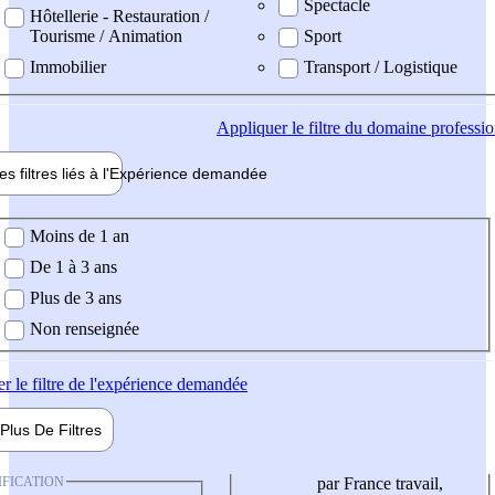
Spectacle
Hôtellerie - Restauration /
Tourisme / Animation
Sport
Immobilier
Transport / Logistique
Appliquer
le filtre du domaine professi
es filtres liés à l'
Expérience
demandée
ience demandée
Moins de 1 an
De 1 à 3 ans
Plus de 3 ans
Non renseignée
er
le filtre de l'expérience demandée
Plus De
Filtres
IFICATION
par France travail,