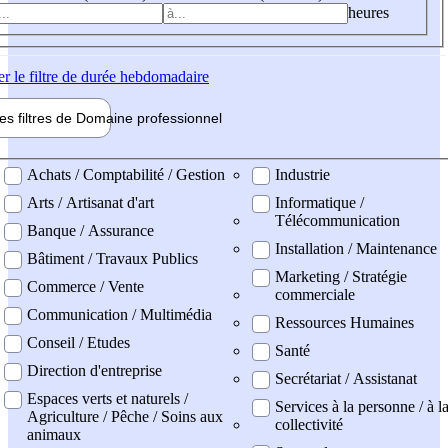
heures
er
le filtre de durée hebdomadaire
les filtres de
Domaine pro
fessionnel
ne professionel
Achats / Comptabilité / Gestion
Industrie
Arts / Artisanat d'art
Informatique /
Télécommunication
Banque / Assurance
Installation / Maintenance
Bâtiment / Travaux Publics
Marketing / Stratégie
Commerce / Vente
commerciale
Communication / Multimédia
Ressources Humaines
Conseil / Etudes
Santé
Direction d'entreprise
Secrétariat / Assistanat
Espaces verts et naturels /
Services à la personne / à l
Agriculture / Pêche / Soins aux
collectivité
animaux