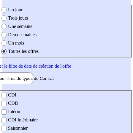
e création de l'offre
Un jour
Trois jours
Une semaine
Deux semaines
Un mois
Toutes les offres
er
le filtre de date de création de l'offre
les filtres de types de
Contrat
de contrat
CDI
CDD
Intérim
CDI Intérimaire
Saisonnier