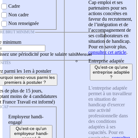
Cap emploi et ses
Cadre
partenaires pour ses
actions concrètes en
Non cadre
faveur du recrutement,
Non renseignée
de l’intégration et de
l’accompagnement de
IRE BRUT MINIMUM
ses collaborateurs en
situation de handicap.
re minimum
Pour en savoir plus,
consultez cet article
.
ssez une périodicité pour le salaire saisi
Entreprise adaptée
NITÉS
Qu'est-ce qu'une
z parmi les 1ers à postuler
entreprise adaptée
?
urquoi serez-vous parmi les
premiers à postuler ?
L'entreprise adaptée
es de plus de 15 jours,
permet à un travailleur
tant moins de 4 candidatures
en situation de
t France Travail est informé)
handicap d'exercer
ICAP
une activité
professionnelle dans
Employeur handi-
des conditions
engagé
adaptées à ses
Qu'est-ce qu'un
capacités. Pour en
employeur handi-
savoir plus,
consultez