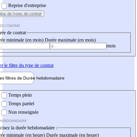
Reprise d'entreprise
plus
de types de contrat
 DE CONTRAT
ée de contrat
ée minimale (en mois)
Durée maximale (en mois)
mois
er
le filtre du type de contrat
les filtres de
Durée hebdo
madaire
 hebdomadaire
Temps plein
Temps partiel
Non renseignée
 HEBDOMADAIRE
cisez la durée hebdomadaire :
ée minimale (en heure)
Durée maximale (en heure)