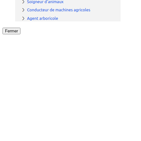
Fermer
Fermer
le détail de l'offre
/
Offre
sur
Offre précéden