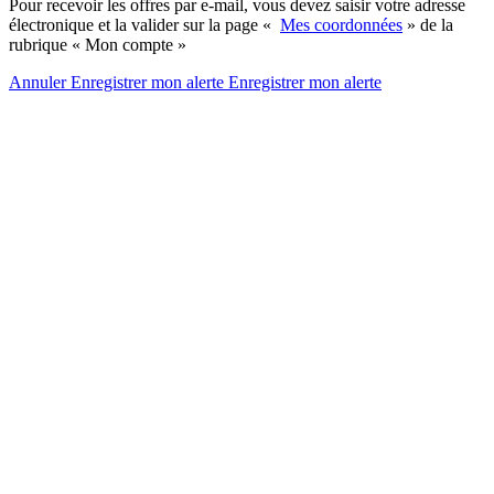
Pour recevoir les offres par e-mail, vous devez saisir votre adresse
électronique et la valider sur la page «
Mes coordonnées
» de la
rubrique « Mon compte »
Annuler
Enregistrer mon alerte
Enregistrer
mon alerte