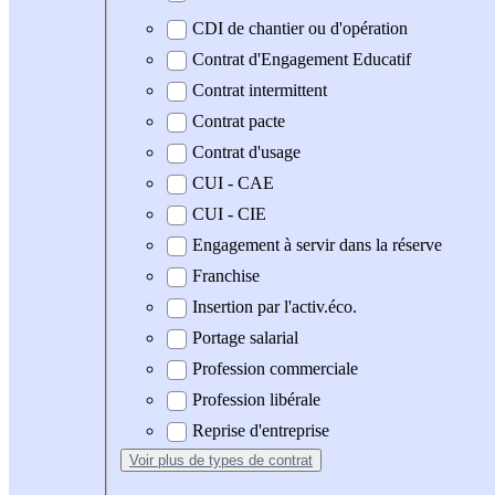
CDI de chantier ou d'opération
Contrat d'Engagement Educatif
Contrat intermittent
Contrat pacte
Contrat d'usage
CUI - CAE
CUI - CIE
Engagement à servir dans la réserve
Franchise
Insertion par l'activ.éco.
Portage salarial
Profession commerciale
Profession libérale
Reprise d'entreprise
Voir plus
de types de contrat