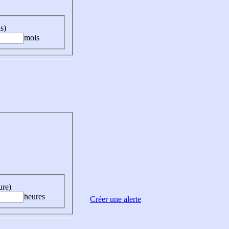
s)
mois
ure)
heures
Créer une alerte