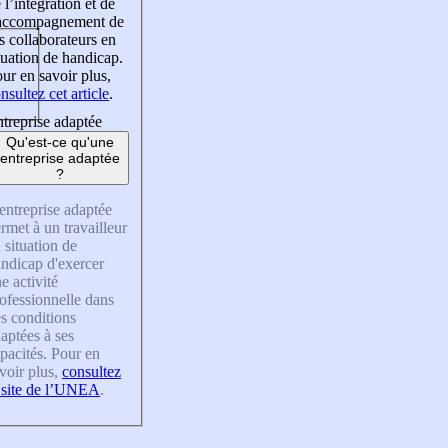
 l’intégration et de
’accompagnement de
s collaborateurs en
tuation de handicap.
ur en savoir plus,
nsultez cet article
.
treprise adaptée
Qu'est-ce qu'une
entreprise adaptée
?
entreprise adaptée
rmet à un travailleur
 situation de
ndicap d'exercer
e activité
ofessionnelle dans
s conditions
aptées à ses
pacités. Pour en
voir plus,
consultez
 site de l’UNEA
.