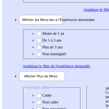
Appliquer
le fil
Afficher les filtres liés à l'
Expérience
demandée
Expérience demandée
Moins de 1 an
De 1 à 3 ans
Plus de 3 ans
Non renseignée
Appliquer
le filtre de l'expérience demandée
Afficher
Plus de
filtres
QUALIFICATION
pa
Ca
Cadre
pa
ac
Non cadre
fa
Non renseignée