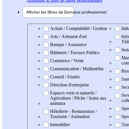
Appliquer
le filtre de durée hebdomadaire
Afficher les filtres de
Domaine pro
fessionnel
Domaine professionel
Achats / Comptabilité / Gestion
Indu
Arts / Artisanat d'art
Info
Tél
Banque / Assurance
Inst
Bâtiment / Travaux Publics
Mark
Commerce / Vente
com
Communication / Multimédia
Res
Conseil / Etudes
San
Direction d'entreprise
Secr
Espaces verts et naturels /
Serv
Agriculture / Pêche / Soins aux
coll
animaux
Spe
Hôtellerie - Restauration /
Tourisme / Animation
Spo
Immobilier
Tran