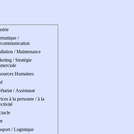
strie
rmatique /
écommunication
allation / Maintenance
eting / Stratégie
merciale
sources Humaines
té
étariat / Assistanat
ices à la personne / à la
ectivité
ctacle
rt
sport / Logistique