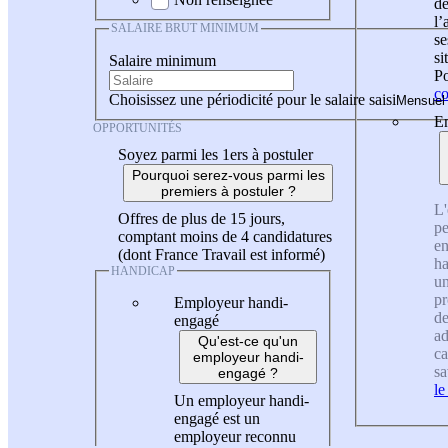
de
l
SALAIRE BRUT MINIMUM
se
si
Salaire minimum
Po
co
Choisissez une périodicité pour le salaire saisi
En
OPPORTUNITÉS
Soyez parmi les 1ers à postuler
Pourquoi serez-vous parmi les
premiers à postuler ?
L'
Offres de plus de 15 jours,
pe
comptant moins de 4 candidatures
en
(dont France Travail est informé)
ha
HANDICAP
un
pr
Employeur handi-
de
engagé
ad
Qu'est-ce qu'un
ca
employeur handi-
sa
engagé ?
le
Un employeur handi-
engagé est un
employeur reconnu