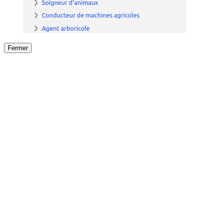
Fermer
Fermer
le détail de l'offre
/
Offre
sur
Offre précéden