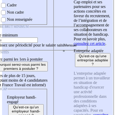
Cap emploi et ses
Cadre
partenaires pour ses
actions concrètes en
Non cadre
faveur du recrutement,
Non renseignée
de l’intégration et de
l’accompagnement de
IRE BRUT MINIMUM
ses collaborateurs en
situation de handicap.
re minimum
Pour en savoir plus,
consultez cet article
.
ssez une périodicité pour le salaire saisi
Entreprise adaptée
NITÉS
Qu'est-ce qu'une
z parmi les 1ers à postuler
entreprise adaptée
?
urquoi serez-vous parmi les
premiers à postuler ?
L'entreprise adaptée
es de plus de 15 jours,
permet à un travailleur
tant moins de 4 candidatures
en situation de
t France Travail est informé)
handicap d'exercer
ICAP
une activité
professionnelle dans
Employeur handi-
des conditions
engagé
adaptées à ses
Qu'est-ce qu'un
capacités. Pour en
employeur handi-
savoir plus,
consultez