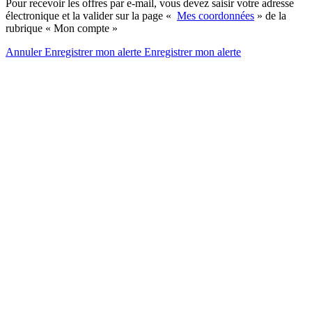
Pour recevoir les offres par e-mail, vous devez saisir votre adresse
électronique et la valider sur la page «
Mes coordonnées
» de la
rubrique « Mon compte »
Annuler
Enregistrer mon alerte
Enregistrer
mon alerte