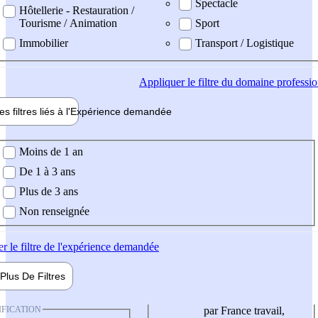
Spectacle
Hôtellerie - Restauration /
Tourisme / Animation
Sport
Immobilier
Transport / Logistique
Appliquer
le filtre du domaine professi
es filtres liés à l'
Expérience
demandée
ience demandée
Moins de 1 an
De 1 à 3 ans
Plus de 3 ans
Non renseignée
er
le filtre de l'expérience demandée
Plus De
Filtres
IFICATION
par France travail,