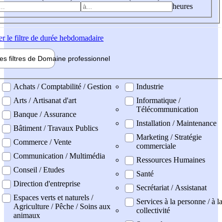
heures
er
le filtre de durée hebdomadaire
les filtres de
Domaine pro
fessionnel
ne professionel
Achats / Comptabilité / Gestion
Industrie
Arts / Artisanat d'art
Informatique /
Télécommunication
Banque / Assurance
Installation / Maintenance
Bâtiment / Travaux Publics
Marketing / Stratégie
Commerce / Vente
commerciale
Communication / Multimédia
Ressources Humaines
Conseil / Etudes
Santé
Direction d'entreprise
Secrétariat / Assistanat
Espaces verts et naturels /
Services à la personne / à l
Agriculture / Pêche / Soins aux
collectivité
animaux