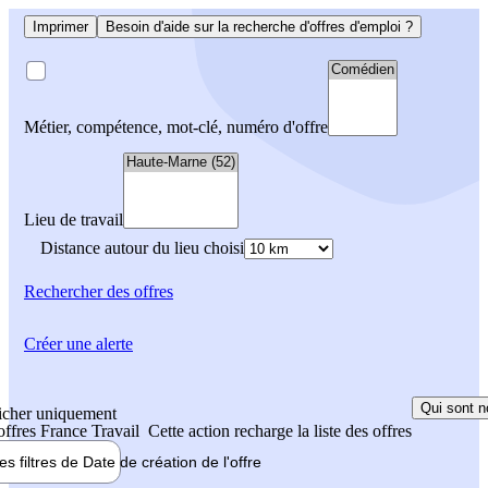
Imprimer
Besoin d'aide sur la recherche d'offres d'emploi ?
Métier, compétence, mot-clé, numéro d'offre
Lieu de travail
Distance autour du lieu choisi
Rechercher
des offres
Créer une alerte
Qui sont n
icher uniquement
 offres France Travail
Cette action recharge la liste des offres
les filtres de
Date de création
de l'offre