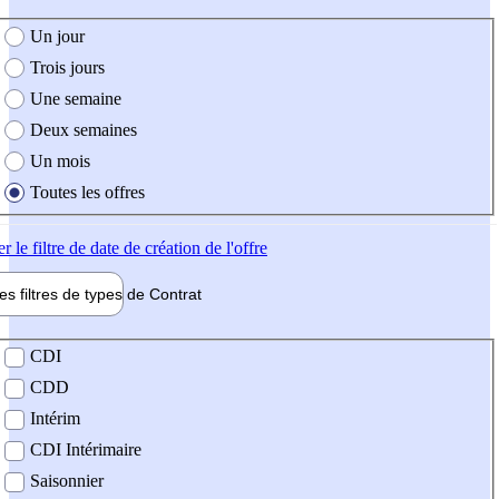
e création de l'offre
Un jour
Trois jours
Une semaine
Deux semaines
Un mois
Toutes les offres
er
le filtre de date de création de l'offre
les filtres de types de
Contrat
de contrat
CDI
CDD
Intérim
CDI Intérimaire
Saisonnier