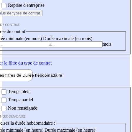
Reprise d'entreprise
plus
de types de contrat
 DE CONTRAT
ée de contrat
ée minimale (en mois)
Durée maximale (en mois)
mois
er
le filtre du type de contrat
les filtres de
Durée hebdo
madaire
 hebdomadaire
Temps plein
Temps partiel
Non renseignée
 HEBDOMADAIRE
cisez la durée hebdomadaire :
ée minimale (en heure)
Durée maximale (en heure)