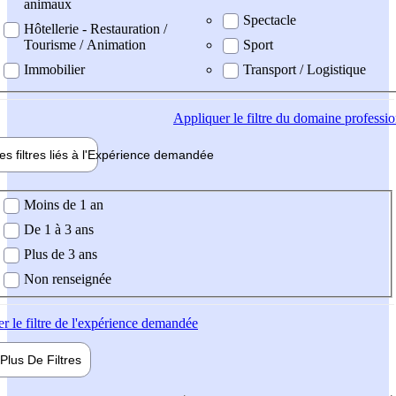
animaux
Spectacle
Hôtellerie - Restauration /
Tourisme / Animation
Sport
Immobilier
Transport / Logistique
Appliquer
le filtre du domaine professi
es filtres liés à l'
Expérience
demandée
ience demandée
Moins de 1 an
De 1 à 3 ans
Plus de 3 ans
Non renseignée
er
le filtre de l'expérience demandée
Plus De
Filtres