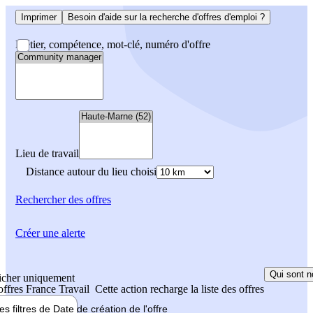
Imprimer
Besoin d'aide sur la recherche d'offres d'emploi ?
Métier, compétence, mot-clé, numéro d'offre
Lieu de travail
Distance autour du lieu choisi
Rechercher
des offres
Créer une alerte
Qui sont n
icher uniquement
 offres France Travail
Cette action recharge la liste des offres
les filtres de
Date de création
de l'offre