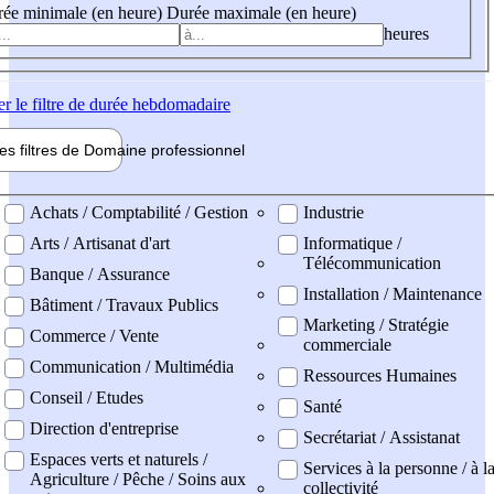
ée minimale (en heure)
Durée maximale (en heure)
heures
er
le filtre de durée hebdomadaire
les filtres de
Domaine pro
fessionnel
ne professionel
Achats / Comptabilité / Gestion
Industrie
Arts / Artisanat d'art
Informatique /
Télécommunication
Banque / Assurance
Installation / Maintenance
Bâtiment / Travaux Publics
Marketing / Stratégie
Commerce / Vente
commerciale
Communication / Multimédia
Ressources Humaines
Conseil / Etudes
Santé
Direction d'entreprise
Secrétariat / Assistanat
Espaces verts et naturels /
Services à la personne / à l
Agriculture / Pêche / Soins aux
collectivité