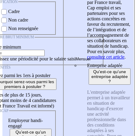
IFICATION
par France travail,
Cap emploi et ses
Cadre
partenaires pour ses
actions concrètes en
Non cadre
faveur du recrutement,
Non renseignée
de l’intégration et de
l’accompagnement de
IRE BRUT MINIMUM
ses collaborateurs en
situation de handicap.
re minimum
Pour en savoir plus,
consultez cet article
.
ssez une périodicité pour le salaire saisi
Entreprise adaptée
NITÉS
Qu'est-ce qu'une
z parmi les 1ers à postuler
entreprise adaptée
?
urquoi serez-vous parmi les
premiers à postuler ?
L'entreprise adaptée
es de plus de 15 jours,
permet à un travailleur
tant moins de 4 candidatures
en situation de
t France Travail est informé)
handicap d'exercer
ICAP
une activité
professionnelle dans
Employeur handi-
des conditions
engagé
adaptées à ses
Qu'est-ce qu'un
capacités. Pour en