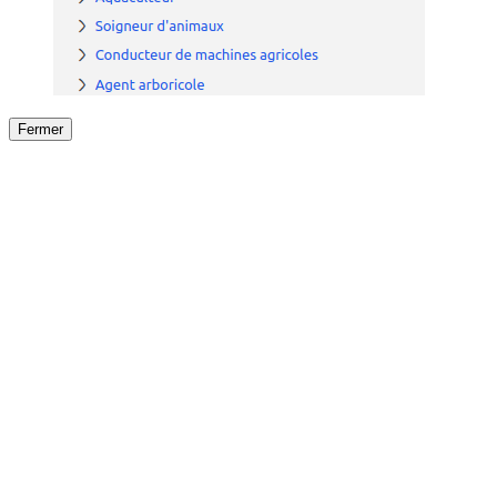
Fermer
Fermer
le détail de l'offre
/
Offre
sur
Offre précéden