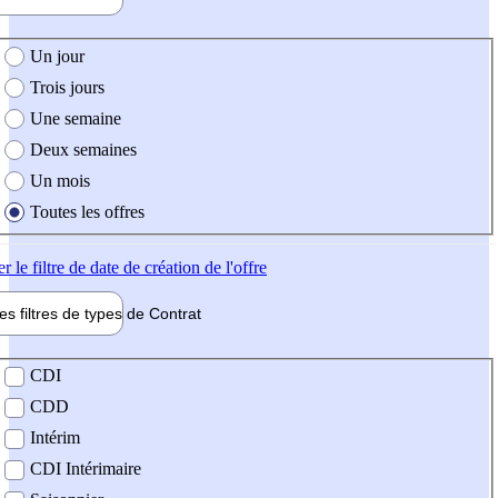
e création de l'offre
Un jour
Trois jours
Une semaine
Deux semaines
Un mois
Toutes les offres
er
le filtre de date de création de l'offre
les filtres de types de
Contrat
de contrat
CDI
CDD
Intérim
CDI Intérimaire