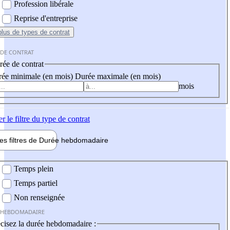
Profession libérale
Reprise d'entreprise
plus
de types de contrat
 DE CONTRAT
ée de contrat
ée minimale (en mois)
Durée maximale (en mois)
mois
er
le filtre du type de contrat
les filtres de
Durée hebdo
madaire
 hebdomadaire
Temps plein
Temps partiel
Non renseignée
 HEBDOMADAIRE
cisez la durée hebdomadaire :