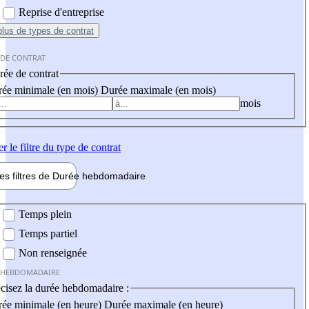
Reprise d'entreprise
plus
de types de contrat
 DE CONTRAT
ée de contrat
ée minimale (en mois)
Durée maximale (en mois)
mois
er
le filtre du type de contrat
les filtres de
Durée hebdo
madaire
 hebdomadaire
Temps plein
Temps partiel
Non renseignée
 HEBDOMADAIRE
cisez la durée hebdomadaire :
ée minimale (en heure)
Durée maximale (en heure)