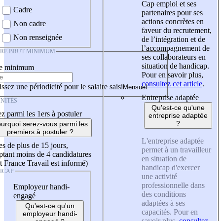
Cap emploi et ses
Cadre
partenaires pour ses
actions concrètes en
Non cadre
faveur du recrutement,
Non renseignée
de l’intégration et de
l’accompagnement de
IRE BRUT MINIMUM
ses collaborateurs en
situation de handicap.
re minimum
Pour en savoir plus,
consultez cet article
.
ssez une périodicité pour le salaire saisi
Entreprise adaptée
NITÉS
Qu'est-ce qu'une
z parmi les 1ers à postuler
entreprise adaptée
?
urquoi serez-vous parmi les
premiers à postuler ?
L'entreprise adaptée
es de plus de 15 jours,
permet à un travailleur
tant moins de 4 candidatures
en situation de
t France Travail est informé)
handicap d'exercer
ICAP
une activité
professionnelle dans
Employeur handi-
des conditions
engagé
adaptées à ses
Qu'est-ce qu'un
capacités. Pour en
employeur handi-
savoir plus,
consultez