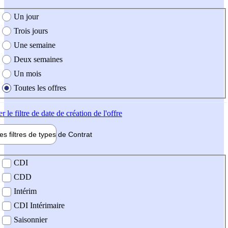
e création de l'offre
Un jour
Trois jours
Une semaine
Deux semaines
Un mois
Toutes les offres
er
le filtre de date de création de l'offre
les filtres de types de
Contrat
de contrat
CDI
CDD
Intérim
CDI Intérimaire
Saisonnier