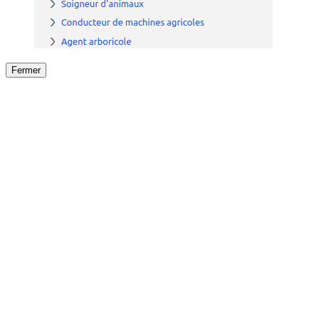
Fermer
Fermer
le détail de l'offre
/
Offre
sur
Offre précéden