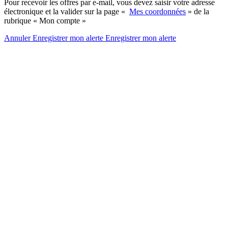
Pour recevoir les offres par e-mail, vous devez saisir votre adresse
électronique et la valider sur la page «
Mes coordonnées
» de la
rubrique « Mon compte »
Annuler
Enregistrer mon alerte
Enregistrer
mon alerte