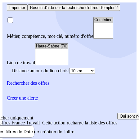
Imprimer
Besoin d'aide sur la recherche d'offres d'emploi ?
Métier, compétence, mot-clé, numéro d'offre
Lieu de travail
Distance autour du lieu choisi
Rechercher
des offres
Créer une alerte
Qui sont n
icher uniquement
 offres France Travail
Cette action recharge la liste des offres
les filtres de
Date de création
de l'offre