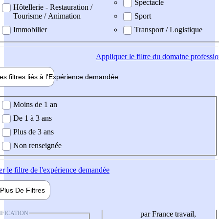
Spectacle
Hôtellerie - Restauration /
Tourisme / Animation
Sport
Immobilier
Transport / Logistique
Appliquer
le filtre du domaine professi
es filtres liés à l'
Expérience
demandée
ience demandée
Moins de 1 an
De 1 à 3 ans
Plus de 3 ans
Non renseignée
er
le filtre de l'expérience demandée
Plus De
Filtres
IFICATION
par France travail,