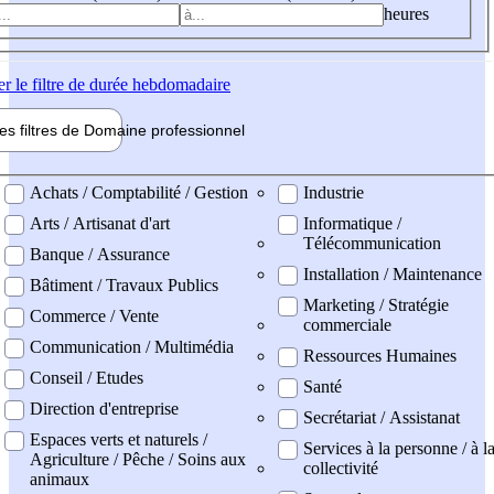
heures
er
le filtre de durée hebdomadaire
les filtres de
Domaine pro
fessionnel
ne professionel
Achats / Comptabilité / Gestion
Industrie
Arts / Artisanat d'art
Informatique /
Télécommunication
Banque / Assurance
Installation / Maintenance
Bâtiment / Travaux Publics
Marketing / Stratégie
Commerce / Vente
commerciale
Communication / Multimédia
Ressources Humaines
Conseil / Etudes
Santé
Direction d'entreprise
Secrétariat / Assistanat
Espaces verts et naturels /
Services à la personne / à l
Agriculture / Pêche / Soins aux
collectivité
animaux