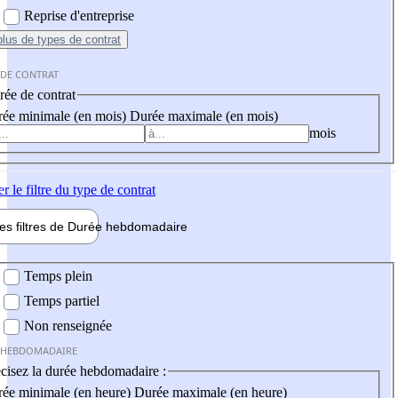
Reprise d'entreprise
plus
de types de contrat
 DE CONTRAT
ée de contrat
ée minimale (en mois)
Durée maximale (en mois)
mois
er
le filtre du type de contrat
les filtres de
Durée hebdo
madaire
 hebdomadaire
Temps plein
Temps partiel
Non renseignée
 HEBDOMADAIRE
cisez la durée hebdomadaire :
ée minimale (en heure)
Durée maximale (en heure)