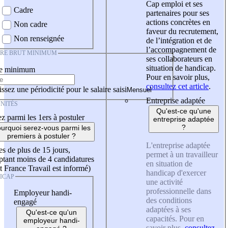
Cap emploi et ses
Cadre
partenaires pour ses
actions concrètes en
Non cadre
faveur du recrutement,
Non renseignée
de l’intégration et de
l’accompagnement de
IRE BRUT MINIMUM
ses collaborateurs en
situation de handicap.
re minimum
Pour en savoir plus,
consultez cet article
.
ssez une périodicité pour le salaire saisi
Entreprise adaptée
NITÉS
Qu'est-ce qu'une
z parmi les 1ers à postuler
entreprise adaptée
?
urquoi serez-vous parmi les
premiers à postuler ?
L'entreprise adaptée
es de plus de 15 jours,
permet à un travailleur
tant moins de 4 candidatures
en situation de
t France Travail est informé)
handicap d'exercer
ICAP
une activité
professionnelle dans
Employeur handi-
des conditions
engagé
adaptées à ses
Qu'est-ce qu'un
capacités. Pour en
employeur handi-
savoir plus,
consultez