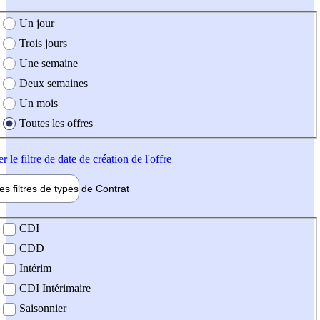
e création de l'offre
Un jour
Trois jours
Une semaine
Deux semaines
Un mois
Toutes les offres
er
le filtre de date de création de l'offre
les filtres de types de
Contrat
de contrat
CDI
CDD
Intérim
CDI Intérimaire
Saisonnier