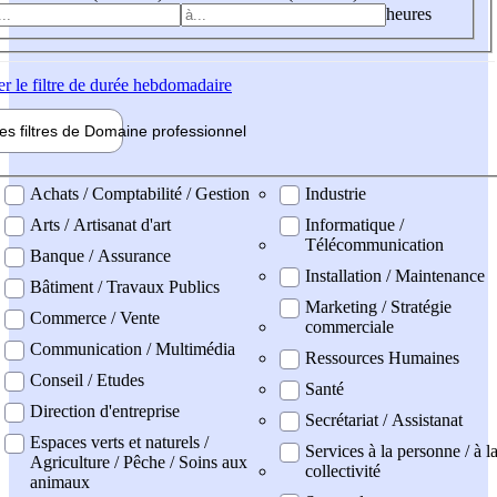
heures
er
le filtre de durée hebdomadaire
les filtres de
Domaine pro
fessionnel
ne professionel
Achats / Comptabilité / Gestion
Industrie
Arts / Artisanat d'art
Informatique /
Télécommunication
Banque / Assurance
Installation / Maintenance
Bâtiment / Travaux Publics
Marketing / Stratégie
Commerce / Vente
commerciale
Communication / Multimédia
Ressources Humaines
Conseil / Etudes
Santé
Direction d'entreprise
Secrétariat / Assistanat
Espaces verts et naturels /
Services à la personne / à l
Agriculture / Pêche / Soins aux
collectivité
animaux