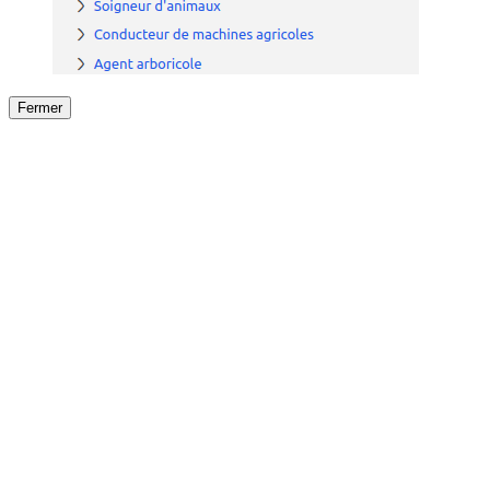
Fermer
Fermer
le détail de l'offre
/
Offre
sur
Offre précéden