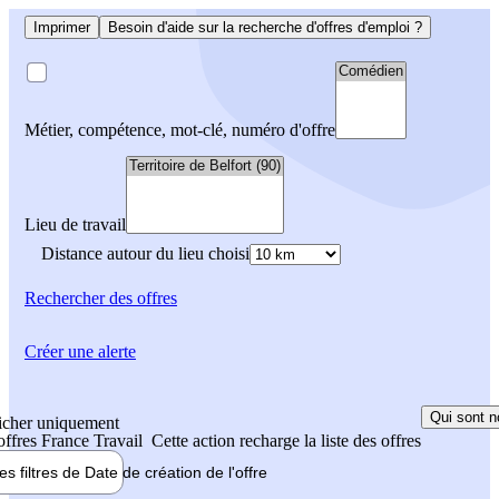
Imprimer
Besoin d'aide sur la recherche d'offres d'emploi ?
Métier, compétence, mot-clé, numéro d'offre
Lieu de travail
Distance autour du lieu choisi
Rechercher
des offres
Créer une alerte
Qui sont n
icher uniquement
 offres France Travail
Cette action recharge la liste des offres
les filtres de
Date de création
de l'offre