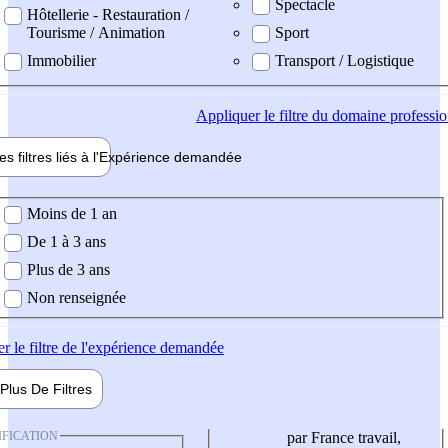
Spectacle
Hôtellerie - Restauration /
Tourisme / Animation
Sport
Immobilier
Transport / Logistique
Appliquer
le filtre du domaine professi
es filtres liés à l'
Expérience
demandée
ience demandée
Moins de 1 an
De 1 à 3 ans
Plus de 3 ans
Non renseignée
er
le filtre de l'expérience demandée
Plus De
Filtres
IFICATION
par France travail,