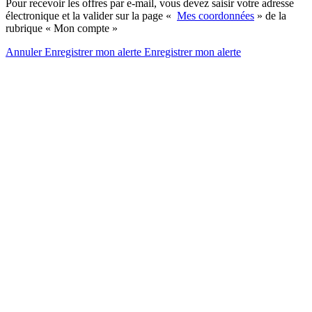
Pour recevoir les offres par e-mail, vous devez saisir votre adresse
électronique et la valider sur la page «
Mes coordonnées
» de la
rubrique « Mon compte »
Annuler
Enregistrer mon alerte
Enregistrer
mon alerte