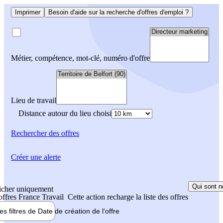
Imprimer
Besoin d'aide sur la recherche d'offres d'emploi ?
Métier, compétence, mot-clé, numéro d'offre
Lieu de travail
Distance autour du lieu choisi
Rechercher
des offres
Créer une alerte
Qui sont n
icher uniquement
 offres France Travail
Cette action recharge la liste des offres
les filtres de
Date de création
de l'offre