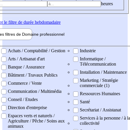
heures
er
le filtre de durée hebdomadaire
les filtres de
Domaine pro
fessionnel
ne professionel
Achats / Comptabilité / Gestion
Industrie
Arts / Artisanat d'art
Informatique /
Télécommunication
Banque / Assurance
Installation / Maintenance
Bâtiment / Travaux Publics
Marketing / Stratégie
Commerce / Vente
commerciale (1)
Communication / Multimédia
Ressources Humaines
Conseil / Etudes
Santé
Direction d'entreprise
Secrétariat / Assistanat
Espaces verts et naturels /
Services à la personne / à l
Agriculture / Pêche / Soins aux
collectivité
animaux