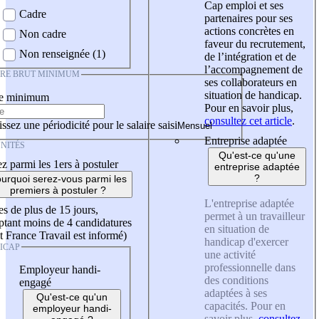
Cap emploi et ses
Cadre
partenaires pour ses
actions concrètes en
Non cadre
faveur du recrutement,
Non renseignée (1)
de l’intégration et de
l’accompagnement de
IRE BRUT MINIMUM
ses collaborateurs en
situation de handicap.
re minimum
Pour en savoir plus,
consultez cet article
.
ssez une périodicité pour le salaire saisi
Entreprise adaptée
NITÉS
Qu'est-ce qu'une
z parmi les 1ers à postuler
entreprise adaptée
?
urquoi serez-vous parmi les
premiers à postuler ?
L'entreprise adaptée
es de plus de 15 jours,
permet à un travailleur
tant moins de 4 candidatures
en situation de
t France Travail est informé)
handicap d'exercer
ICAP
une activité
professionnelle dans
Employeur handi-
des conditions
engagé
adaptées à ses
Qu'est-ce qu'un
capacités. Pour en
employeur handi-
savoir plus,
consultez