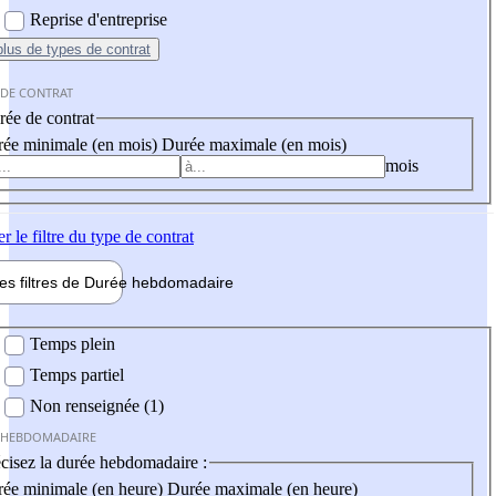
Reprise d'entreprise
plus
de types de contrat
 DE CONTRAT
ée de contrat
ée minimale (en mois)
Durée maximale (en mois)
mois
er
le filtre du type de contrat
les filtres de
Durée hebdo
madaire
 hebdomadaire
Temps plein
Temps partiel
Non renseignée (1)
 HEBDOMADAIRE
cisez la durée hebdomadaire :
ée minimale (en heure)
Durée maximale (en heure)