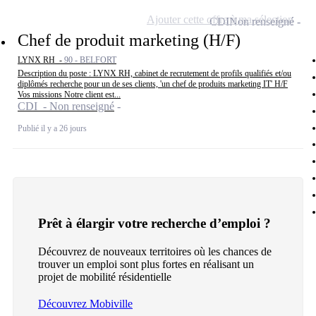
Ajouter cette offre à ma sélection
CDI
Non renseigné
Chef de produit marketing (H/F)
LYNX RH -
90 - BELFORT
Description du poste : LYNX RH, cabinet de recrutement de profils qualifiés et/ou
diplômés recherche pour un de ses clients, 'un chef de produits marketing IT' H/F
Vos missions Notre client est...
CDI - Non renseigné
Publié il y a 26 jours
Prêt à élargir votre recherche d’emploi ?
Découvrez de nouveaux territoires où les chances de
trouver un emploi sont plus fortes en réalisant un
projet de mobilité résidentielle
Découvrez Mobiville