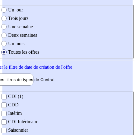
e création de l'offre
Un jour
Trois jours
Une semaine
Deux semaines
Un mois
Toutes les offres
er
le filtre de date de création de l'offre
les filtres de types de
Contrat
de contrat
CDI (1)
CDD
Intérim
CDI Intérimaire
Saisonnier