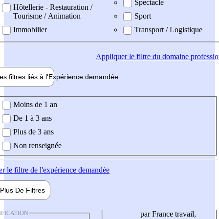
Spectacle
Hôtellerie - Restauration /
Tourisme / Animation
Sport
Immobilier
Transport / Logistique
Appliquer
le filtre du domaine professi
es filtres liés à l'
Expérience
demandée
ience demandée
Moins de 1 an
De 1 à 3 ans
Plus de 3 ans
Non renseignée
er
le filtre de l'expérience demandée
Plus De
Filtres
IFICATION
par France travail,