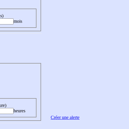
s)
mois
ure)
heures
Créer une alerte