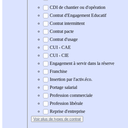
CDI de chantier ou d'opération
Contrat d'Engagement Educatif
Contrat intermittent
Contrat pacte
Contrat d'usage
CUI - CAE
CUI - CIE
Engagement à servir dans la réserve
Franchise
Insertion par l'activ.éco.
Portage salarial
Profession commerciale
Profession libérale
Reprise d'entreprise
Voir plus
de types de contrat