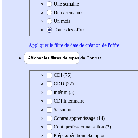
Une semaine
Deux semaines
Un mois
Toutes les offres
Appliquer
le filtre de date de création de l'offre
Afficher les filtres de types de
Contrat
Type de contrat
CDI (75)
CDD (22)
Intérim (3)
CDI Intérimaire
Saisonnier
Contrat apprentissage (14)
Cont. professionnalisation (2)
Prépa.opérationnel.emploi