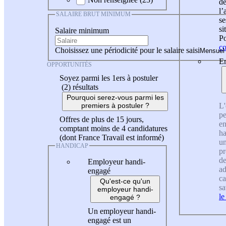
de
l
SALAIRE BRUT MINIMUM
se
si
Salaire minimum
Po
co
Choisissez une périodicité pour le salaire saisi
En
OPPORTUNITÉS
Soyez parmi les 1ers à postuler
(2)
résultats
Pourquoi serez-vous parmi les
L'
premiers à postuler ?
pe
Offres de plus de 15 jours,
en
comptant moins de 4 candidatures
ha
(dont France Travail est informé)
un
HANDICAP
pr
de
Employeur handi-
ad
engagé
ca
Qu'est-ce qu'un
sa
employeur handi-
le
engagé ?
Un employeur handi-
engagé est un