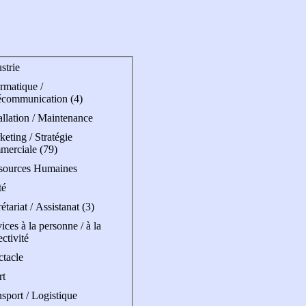
strie
rmatique /
écommunication (4)
allation / Maintenance
eting / Stratégie
merciale (79)
sources Humaines
té
étariat / Assistanat (3)
ices à la personne / à la
ectivité
ctacle
rt
sport / Logistique