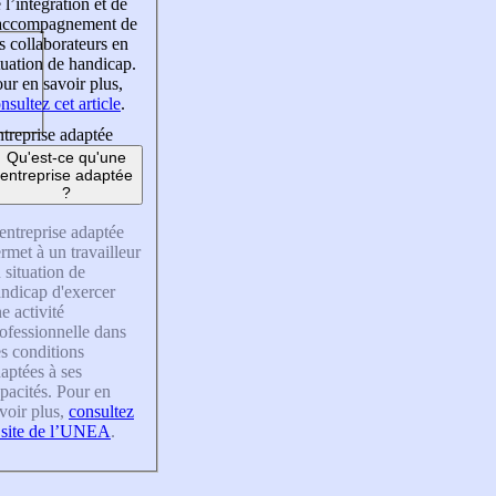
 l’intégration et de
’accompagnement de
s collaborateurs en
tuation de handicap.
ur en savoir plus,
nsultez cet article
.
treprise adaptée
Qu'est-ce qu'une
entreprise adaptée
?
entreprise adaptée
rmet à un travailleur
 situation de
ndicap d'exercer
e activité
ofessionnelle dans
s conditions
aptées à ses
pacités. Pour en
voir plus,
consultez
 site de l’UNEA
.