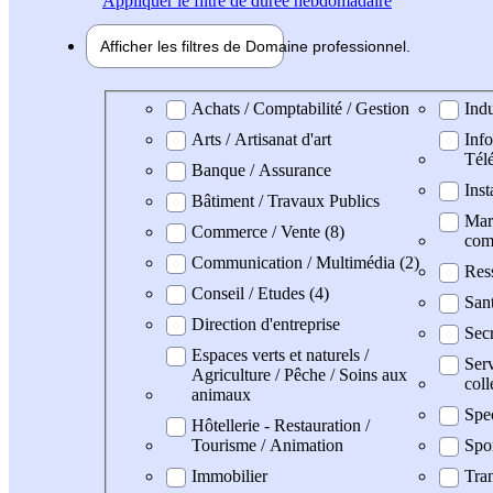
Appliquer
le filtre de durée hebdomadaire
Afficher les filtres de
Domaine pro
fessionnel
Domaine professionel
Achats / Comptabilité / Gestion
Indu
Arts / Artisanat d'art
Info
Tél
Banque / Assurance
Inst
Bâtiment / Travaux Publics
Mark
Commerce / Vente (8)
com
Communication / Multimédia (2)
Res
Conseil / Etudes (4)
San
Direction d'entreprise
Secr
Espaces verts et naturels /
Serv
Agriculture / Pêche / Soins aux
coll
animaux
Spe
Hôtellerie - Restauration /
Tourisme / Animation
Spo
Immobilier
Tran