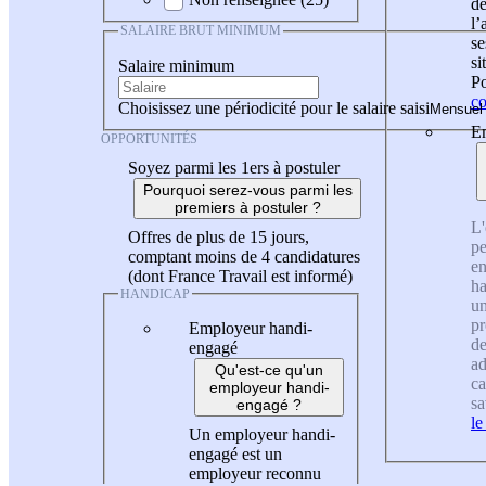
de
l
SALAIRE BRUT MINIMUM
se
si
Salaire minimum
Po
co
Choisissez une périodicité pour le salaire saisi
En
OPPORTUNITÉS
Soyez parmi les 1ers à postuler
Pourquoi serez-vous parmi les
premiers à postuler ?
L'
Offres de plus de 15 jours,
pe
comptant moins de 4 candidatures
en
(dont France Travail est informé)
ha
HANDICAP
un
pr
Employeur handi-
de
engagé
ad
Qu'est-ce qu'un
ca
employeur handi-
sa
engagé ?
le
Un employeur handi-
engagé est un
employeur reconnu