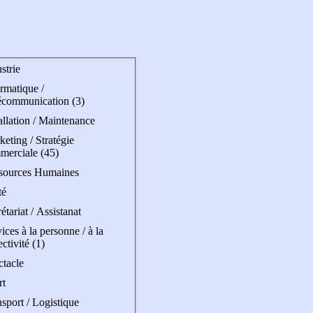
strie
rmatique /
écommunication (3)
allation / Maintenance
eting / Stratégie
merciale (45)
sources Humaines
té
étariat / Assistanat
ices à la personne / à la
ectivité (1)
ctacle
rt
sport / Logistique