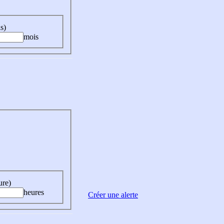
s)
mois
ure)
heures
Créer une alerte