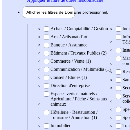
Appliquer
le filtre de durée hebdomadaire
Afficher les filtres de
Domaine pro
fessionnel
Domaine professionel
Achats / Comptabilité / Gestion
Indu
Arts / Artisanat d'art
Info
Tél
Banque / Assurance
Inst
Bâtiment / Travaux Publics (2)
Mark
Commerce / Vente (1)
com
Communication / Multimédia (1)
Res
Conseil / Etudes (1)
San
Direction d'entreprise
Secr
Espaces verts et naturels /
Serv
Agriculture / Pêche / Soins aux
coll
animaux
Spe
Hôtellerie - Restauration /
Tourisme / Animation (1)
Spo
Immobilier
Tran