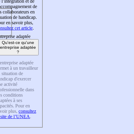
 l’intégration et de
’accompagnement de
s collaborateurs en
tuation de handicap.
ur en savoir plus,
nsultez cet article
.
treprise adaptée
Qu'est-ce qu'une
entreprise adaptée
?
entreprise adaptée
rmet à un travailleur
 situation de
ndicap d'exercer
e activité
ofessionnelle dans
s conditions
aptées à ses
pacités. Pour en
voir plus,
consultez
 site de l’UNEA
.