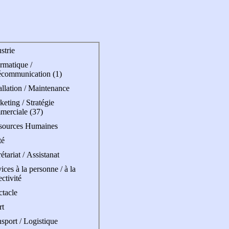
strie
rmatique /
écommunication (1)
allation / Maintenance
eting / Stratégie
merciale (37)
sources Humaines
té
étariat / Assistanat
ices à la personne / à la
ectivité
ctacle
rt
sport / Logistique