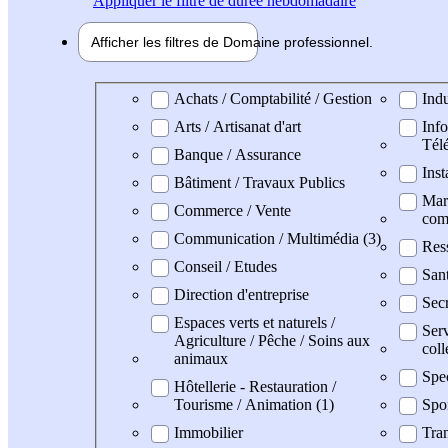
Appliquer
le filtre de durée hebdomadaire
Afficher les filtres de
Domaine pro
fessionnel
Domaine professionel
Achats / Comptabilité / Gestion
Indu
Arts / Artisanat d'art
Info
Tél
Banque / Assurance
Inst
Bâtiment / Travaux Publics
Mark
Commerce / Vente
com
Communication / Multimédia (3)
Res
Conseil / Etudes
San
Direction d'entreprise
Secr
Espaces verts et naturels /
Serv
Agriculture / Pêche / Soins aux
coll
animaux
Spe
Hôtellerie - Restauration /
Tourisme / Animation (1)
Spo
Immobilier
Tran