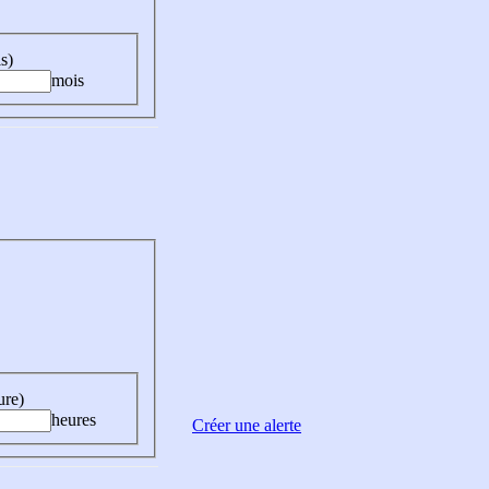
s)
mois
ure)
heures
Créer une alerte