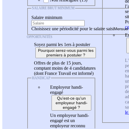
de
l
SALAIRE BRUT MINIMUM
se
si
Salaire minimum
Po
co
Choisissez une périodicité pour le salaire saisi
En
OPPORTUNITÉS
Soyez parmi les 1ers à postuler
Pourquoi serez-vous parmi les
premiers à postuler ?
L'
Offres de plus de 15 jours,
pe
comptant moins de 4 candidatures
en
(dont France Travail est informé)
ha
HANDICAP
un
pr
Employeur handi-
de
engagé
ad
Qu'est-ce qu'un
ca
employeur handi-
sa
engagé ?
le
Un employeur handi-
engagé est un
employeur reconnu