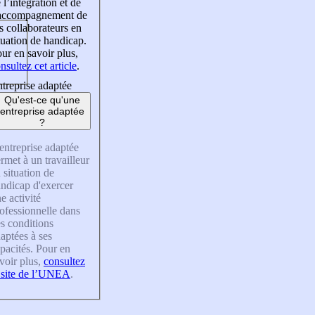
 l’intégration et de
’accompagnement de
s collaborateurs en
tuation de handicap.
ur en savoir plus,
nsultez cet article
.
treprise adaptée
Qu'est-ce qu'une
entreprise adaptée
?
entreprise adaptée
rmet à un travailleur
 situation de
ndicap d'exercer
e activité
ofessionnelle dans
s conditions
aptées à ses
pacités. Pour en
voir plus,
consultez
 site de l’UNEA
.