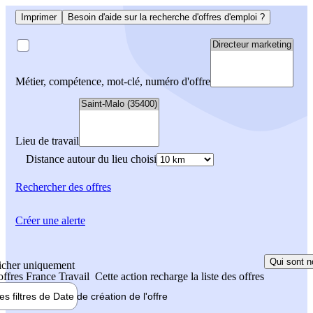
Imprimer
Besoin d'aide sur la recherche d'offres d'emploi ?
Métier, compétence, mot-clé, numéro d'offre
Lieu de travail
Distance autour du lieu choisi
Rechercher
des offres
Créer une alerte
Qui sont n
icher uniquement
 offres France Travail
Cette action recharge la liste des offres
les filtres de
Date de création
de l'offre