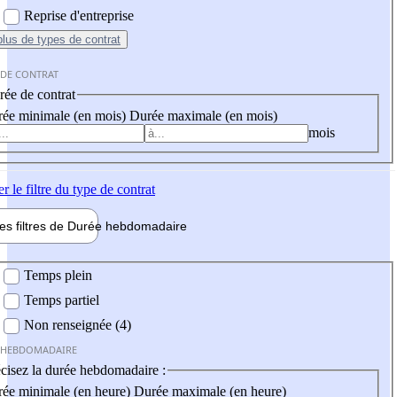
Reprise d'entreprise
plus
de types de contrat
 DE CONTRAT
ée de contrat
ée minimale (en mois)
Durée maximale (en mois)
mois
er
le filtre du type de contrat
les filtres de
Durée hebdo
madaire
 hebdomadaire
Temps plein
Temps partiel
Non renseignée (4)
 HEBDOMADAIRE
cisez la durée hebdomadaire :
ée minimale (en heure)
Durée maximale (en heure)