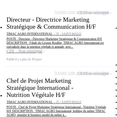
Ajouter cette offre à ma sélection
CDI
Non renseigné
Directeur - Directrice Marketing
Stratégique & Communication H/F
TIMAC AGRO INTERNATIONAL -
35 - SAINT-MALO
POSTE : Directeur - Directrice Marketing Stratégique & Communication H/F
DESCRIPTION : Filiale du Groupe Roullier, TIMAC AGRO International est
spécialisée dans la nutrition végétale et animale, avec...
CDI - Non renseigné
Publié il y a plus de 30 jours
Ajouter cette offre à ma sélection
CDI
Non renseigné
Chef de Projet Marketing
Stratégique International -
Nutrition Végétale H/F
TIMAC AGRO INTERNATIONAL -
35 - SAINT-MALO
POSTE : Chef de Projet Marketing Stratégique International - Nutrition Végétale
H/F DESCRIPTION : TIMAC AGRO International, holding du métier TIMAC
AGRO, impulse le business model du métier à...