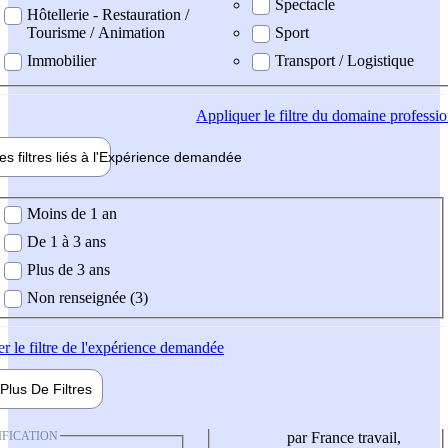
Spectacle
Hôtellerie - Restauration /
Tourisme / Animation
Sport
Immobilier
Transport / Logistique
Appliquer
le filtre du domaine professi
es filtres liés à l'
Expérience
demandée
ience demandée
Moins de 1 an
De 1 à 3 ans
Plus de 3 ans
Non renseignée (3)
er
le filtre de l'expérience demandée
Plus De
Filtres
IFICATION
par France travail,