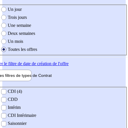
e création de l'offre
Un jour
Trois jours
Une semaine
Deux semaines
Un mois
Toutes les offres
er
le filtre de date de création de l'offre
les filtres de types de
Contrat
de contrat
CDI (4)
CDD
Intérim
CDI Intérimaire
Saisonnier