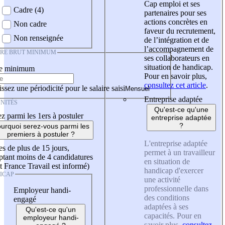
Cap emploi et ses
Cadre (4)
partenaires pour ses
actions concrètes en
Non cadre
faveur du recrutement,
Non renseignée
de l’intégration et de
l’accompagnement de
IRE BRUT MINIMUM
ses collaborateurs en
situation de handicap.
re minimum
Pour en savoir plus,
consultez cet article
.
ssez une périodicité pour le salaire saisi
Entreprise adaptée
NITÉS
Qu'est-ce qu'une
z parmi les 1ers à postuler
entreprise adaptée
?
urquoi serez-vous parmi les
premiers à postuler ?
L'entreprise adaptée
es de plus de 15 jours,
permet à un travailleur
tant moins de 4 candidatures
en situation de
t France Travail est informé)
handicap d'exercer
ICAP
une activité
professionnelle dans
Employeur handi-
des conditions
engagé
adaptées à ses
Qu'est-ce qu'un
capacités. Pour en
employeur handi-
savoir plus,
consultez