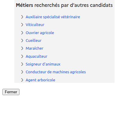
Fermer
Fermer
le détail de l'offre
/
Offre
sur
Offre précéden