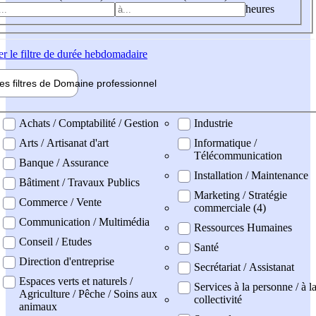
heures
er
le filtre de durée hebdomadaire
les filtres de
Domaine pro
fessionnel
ne professionel
Achats / Comptabilité / Gestion
Industrie
Arts / Artisanat d'art
Informatique /
Télécommunication
Banque / Assurance
Installation / Maintenance
Bâtiment / Travaux Publics
Marketing / Stratégie
Commerce / Vente
commerciale (4)
Communication / Multimédia
Ressources Humaines
Conseil / Etudes
Santé
Direction d'entreprise
Secrétariat / Assistanat
Espaces verts et naturels /
Services à la personne / à l
Agriculture / Pêche / Soins aux
collectivité
animaux