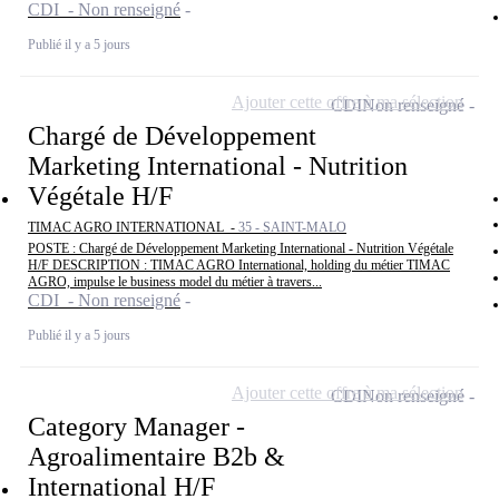
CDI - Non renseigné
Publié il y a 5 jours
Ajouter cette offre à ma sélection
CDI
Non renseigné
Chargé de Développement
Marketing International - Nutrition
Végétale H/F
TIMAC AGRO INTERNATIONAL -
35 - SAINT-MALO
POSTE : Chargé de Développement Marketing International - Nutrition Végétale
H/F DESCRIPTION : TIMAC AGRO International, holding du métier TIMAC
AGRO, impulse le business model du métier à travers...
CDI - Non renseigné
Publié il y a 5 jours
Ajouter cette offre à ma sélection
CDI
Non renseigné
Category Manager -
Agroalimentaire B2b &
International H/F