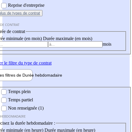
Reprise d'entreprise
plus
de types de contrat
 DE CONTRAT
ée de contrat
ée minimale (en mois)
Durée maximale (en mois)
mois
er
le filtre du type de contrat
les filtres de
Durée hebdo
madaire
 hebdomadaire
Temps plein
Temps partiel
Non renseignée (1)
 HEBDOMADAIRE
cisez la durée hebdomadaire :
ée minimale (en heure)
Durée maximale (en heure)