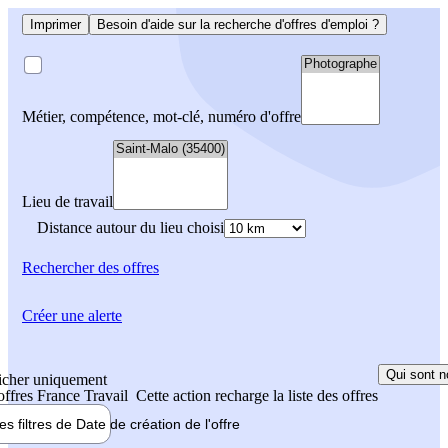
Imprimer
Besoin d'aide sur la recherche d'offres d'emploi ?
Métier, compétence, mot-clé, numéro d'offre
Lieu de travail
Distance autour du lieu choisi
Rechercher
des offres
Créer une alerte
Qui sont n
icher uniquement
 offres France Travail
Cette action recharge la liste des offres
les filtres de
Date de création
de l'offre