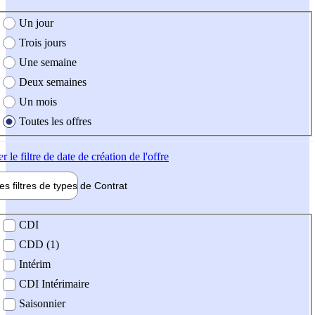
e création de l'offre
Un jour
Trois jours
Une semaine
Deux semaines
Un mois
Toutes les offres
er
le filtre de date de création de l'offre
les filtres de types de
Contrat
de contrat
CDI
CDD (1)
Intérim
CDI Intérimaire
Saisonnier