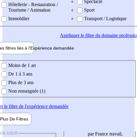
Spectacle
Hôtellerie - Restauration /
Tourisme / Animation
Sport
Immobilier
Transport / Logistique
Appliquer
le filtre du domaine professi
es filtres liés à l'
Expérience
demandée
ience demandée
Moins de 1 an
De 1 à 3 ans
Plus de 3 ans
Non renseignée (1)
er
le filtre de l'expérience demandée
Plus De
Filtres
IFICATION
par France travail,