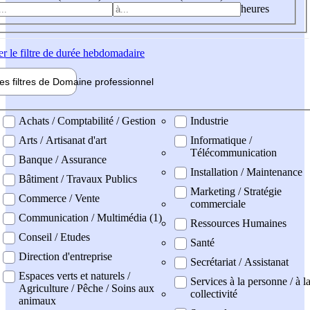
heures
er
le filtre de durée hebdomadaire
les filtres de
Domaine pro
fessionnel
ne professionel
Achats / Comptabilité / Gestion
Industrie
Arts / Artisanat d'art
Informatique /
Télécommunication
Banque / Assurance
Installation / Maintenance
Bâtiment / Travaux Publics
Marketing / Stratégie
Commerce / Vente
commerciale
Communication / Multimédia (1)
Ressources Humaines
Conseil / Etudes
Santé
Direction d'entreprise
Secrétariat / Assistanat
Espaces verts et naturels /
Services à la personne / à l
Agriculture / Pêche / Soins aux
collectivité
animaux