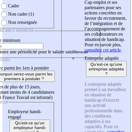
Cap emploi et ses
Cadre
partenaires pour ses
actions concrètes en
Non cadre (1)
faveur du recrutement,
Non renseignée
de l’intégration et de
l’accompagnement de
IRE BRUT MINIMUM
ses collaborateurs en
situation de handicap.
re minimum
Pour en savoir plus,
consultez cet article
.
ssez une périodicité pour le salaire saisi
Entreprise adaptée
NITÉS
Qu'est-ce qu'une
z parmi les 1ers à postuler
entreprise adaptée
?
urquoi serez-vous parmi les
premiers à postuler ?
L'entreprise adaptée
es de plus de 15 jours,
permet à un travailleur
tant moins de 4 candidatures
en situation de
t France Travail est informé)
handicap d'exercer
ICAP
une activité
professionnelle dans
Employeur handi-
des conditions
engagé
adaptées à ses
Qu'est-ce qu'un
capacités. Pour en
employeur handi-
savoir plus,
consultez