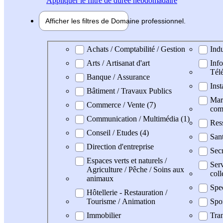
Appliquer
le filtre de durée hebdomadaire
Afficher les filtres de
Domaine pro
fessionnel
Domaine professionel
Achats / Comptabilité / Gestion
Indu
Arts / Artisanat d'art
Info
Tél
Banque / Assurance
Inst
Bâtiment / Travaux Publics
Mark
Commerce / Vente (7)
com
Communication / Multimédia (1)
Res
Conseil / Etudes (4)
San
Direction d'entreprise
Secr
Espaces verts et naturels /
Serv
Agriculture / Pêche / Soins aux
coll
animaux
Spe
Hôtellerie - Restauration /
Tourisme / Animation
Spo
Immobilier
Tran