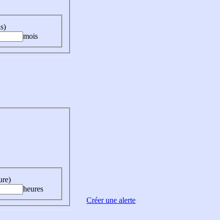
s)
mois
ure)
heures
Créer une alerte