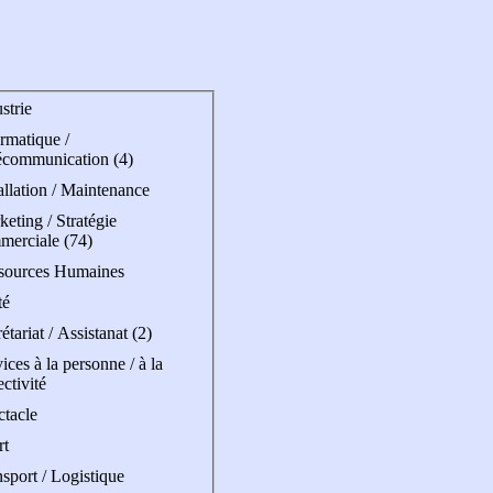
strie
rmatique /
écommunication (4)
allation / Maintenance
eting / Stratégie
merciale (74)
sources Humaines
té
étariat / Assistanat (2)
ices à la personne / à la
ectivité
ctacle
rt
sport / Logistique