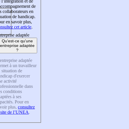
 l’intégration et de
’accompagnement de
s collaborateurs en
tuation de handicap.
ur en savoir plus,
nsultez cet article
.
treprise adaptée
Qu'est-ce qu'une
entreprise adaptée
?
entreprise adaptée
rmet à un travailleur
 situation de
ndicap d'exercer
e activité
ofessionnelle dans
s conditions
aptées à ses
pacités. Pour en
voir plus,
consultez
 site de l’UNEA
.