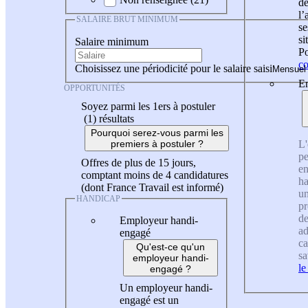
de
l
SALAIRE BRUT MINIMUM
se
si
Salaire minimum
Po
co
Choisissez une périodicité pour le salaire saisi
En
OPPORTUNITÉS
Soyez parmi les 1ers à postuler
(1)
résultats
Pourquoi serez-vous parmi les
L'
premiers à postuler ?
pe
Offres de plus de 15 jours,
en
comptant moins de 4 candidatures
ha
(dont France Travail est informé)
un
HANDICAP
pr
de
Employeur handi-
ad
engagé
ca
Qu'est-ce qu'un
sa
employeur handi-
le
engagé ?
Un employeur handi-
engagé est un