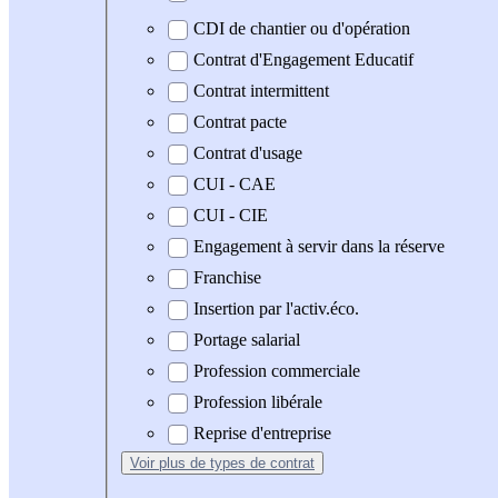
CDI de chantier ou d'opération
Contrat d'Engagement Educatif
Contrat intermittent
Contrat pacte
Contrat d'usage
CUI - CAE
CUI - CIE
Engagement à servir dans la réserve
Franchise
Insertion par l'activ.éco.
Portage salarial
Profession commerciale
Profession libérale
Reprise d'entreprise
Voir plus
de types de contrat