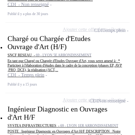
CDI - Non renseigné
Publié il y a plus de 30 jours
Ajouter cette offre à ma sélection
CDI
Temps plein
Chargé ou Chargée d'Etudes
Ouvrage d'Art (H/F)
SNCF RESEAU -
69 - LYON 5E ARRONDISSEMENT
En tant que Chargé ou Chargée d'Etudes Ouvrage d'Art, vous serez amené à : *
Participer à l'élaboration d'études dans le cadre de la conception (phases EP, AVP
,PRO, DCE), la réalisation (ACT,...
CDI - Temps plein
Publié il y a 15 jours
Ajouter cette offre à ma sélection
CDI
Non renseigné
Ingénieur Diagnostic en Ouvrages
d'Art H/F
SYSTEA INFRASTRUCTURES -
69 - LYON 1ER ARRONDISSEMENT
POSTE : Ingénieur Diagnostic en Ouvrages d'Art H/F DESCRIPTION : Notre