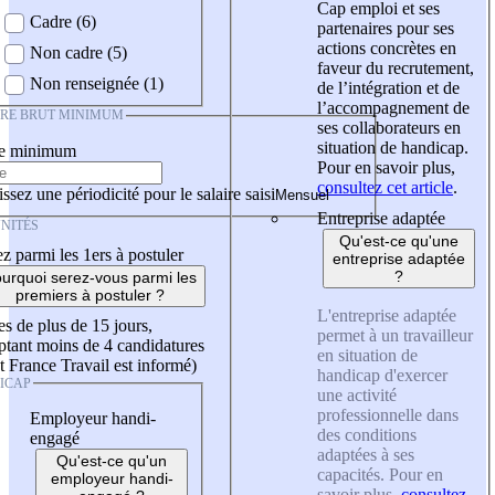
Cap emploi et ses
Cadre (6)
partenaires pour ses
actions concrètes en
Non cadre (5)
faveur du recrutement,
Non renseignée (1)
de l’intégration et de
l’accompagnement de
IRE BRUT MINIMUM
ses collaborateurs en
situation de handicap.
re minimum
Pour en savoir plus,
consultez cet article
.
ssez une périodicité pour le salaire saisi
Entreprise adaptée
NITÉS
Qu'est-ce qu'une
z parmi les 1ers à postuler
entreprise adaptée
?
urquoi serez-vous parmi les
premiers à postuler ?
L'entreprise adaptée
es de plus de 15 jours,
permet à un travailleur
tant moins de 4 candidatures
en situation de
t France Travail est informé)
handicap d'exercer
ICAP
une activité
professionnelle dans
Employeur handi-
des conditions
engagé
adaptées à ses
Qu'est-ce qu'un
capacités. Pour en
employeur handi-
savoir plus,
consultez