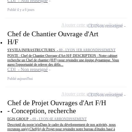
CDI - Non renseigné
Publié il y a 6 jours
Ajouter cette offre à ma sélection
CDI
Non renseigné
Chef de Chantier Ouvrage d'Art
H/F
SYSTEA INFRASTRUCTURES -
69 - LYON 1ER ARRONDISSEMENT
POSTE : Chef de Chantier Ouvrage d'Art H/F DESCRIPTION : Notre cabinet
recherche un Chef de chantier (H/F) pour rejoindre une équipe dynamique. Vous
aurez l'opportunité de relever des défis...
CDI - Non renseigné
Publié aujourd'hui
Ajouter cette offre à ma sélection
CDI
Non renseigné
Chef de Projet Ouvrages d'Art F/H
- Conception, recherche
EGIS GROUP -
69 - LYON 6E ARRONDISSEMENT
Descriptif du poste:\n\nDans le cadre du développement de nos activités, nous
recrutons un(e) Chef(fe) de Projet pour rejoindre notre bureau d'études basé à