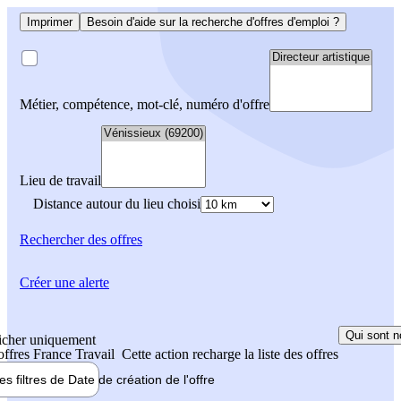
Imprimer
Besoin d'aide sur la recherche d'offres d'emploi ?
Métier, compétence, mot-clé, numéro d'offre
Lieu de travail
Distance autour du lieu choisi
Rechercher
des offres
Créer une alerte
Qui sont n
icher uniquement
 offres France Travail
Cette action recharge la liste des offres
les filtres de
Date de création
de l'offre