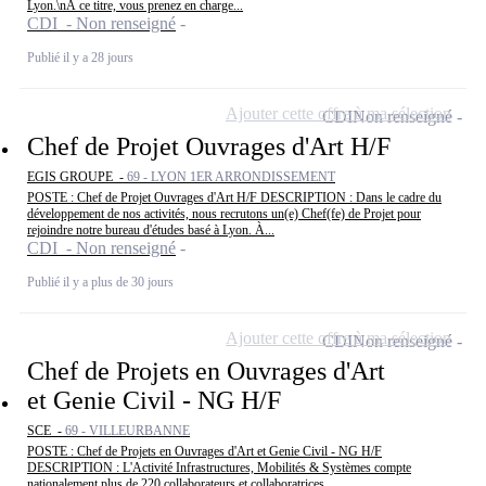
Lyon.\nÀ ce titre, vous prenez en charge...
CDI - Non renseigné
Publié il y a 28 jours
Ajouter cette offre à ma sélection
CDI
Non renseigné
Chef de Projet Ouvrages d'Art H/F
EGIS GROUPE -
69 - LYON 1ER ARRONDISSEMENT
POSTE : Chef de Projet Ouvrages d'Art H/F DESCRIPTION : Dans le cadre du
développement de nos activités, nous recrutons un(e) Chef(fe) de Projet pour
rejoindre notre bureau d'études basé à Lyon. À...
CDI - Non renseigné
Publié il y a plus de 30 jours
Ajouter cette offre à ma sélection
CDI
Non renseigné
Chef de Projets en Ouvrages d'Art
et Genie Civil - NG H/F
SCE -
69 - VILLEURBANNE
POSTE : Chef de Projets en Ouvrages d'Art et Genie Civil - NG H/F
DESCRIPTION : L'Activité Infrastructures, Mobilités & Systèmes compte
nationalement plus de 220 collaborateurs et collaboratrices...