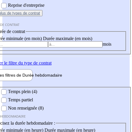
Reprise d'entreprise
plus
de types de contrat
 DE CONTRAT
ée de contrat
ée minimale (en mois)
Durée maximale (en mois)
mois
er
le filtre du type de contrat
les filtres de
Durée hebdo
madaire
 hebdomadaire
Temps plein (4)
Temps partiel
Non renseignée (8)
 HEBDOMADAIRE
cisez la durée hebdomadaire :
ée minimale (en heure)
Durée maximale (en heure)