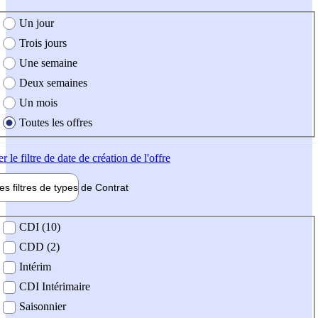
e création de l'offre
Un jour
Trois jours
Une semaine
Deux semaines
Un mois
Toutes les offres
er
le filtre de date de création de l'offre
les filtres de types de
Contrat
de contrat
CDI (10)
CDD (2)
Intérim
CDI Intérimaire
Saisonnier