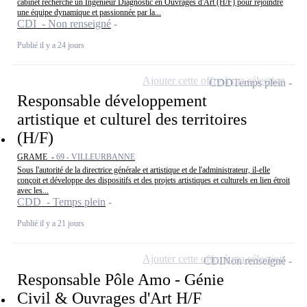
cabinet recherche un Ingénieur Diagnostic en Ouvrages d'Art (H/F) pour rejoindre
une équipe dynamique et passionnée par la...
CDI - Non renseigné
Publié il y a 24 jours
Ajouter cette offre à ma sélection
CDD
Temps plein
Responsable développement
artistique et culturel des territoires
(H/F)
GRAME -
69 - VILLEURBANNE
Sous l'autorité de la directrice générale et artistique et de l'administrateur, il-elle
conçoit et développe des dispositifs et des projets artistiques et culturels en lien étroit
avec les...
CDD - Temps plein
Publié il y a 21 jours
Ajouter cette offre à ma sélection
CDI
Non renseigné
Responsable Pôle Amo - Génie
Civil & Ouvrages d'Art H/F