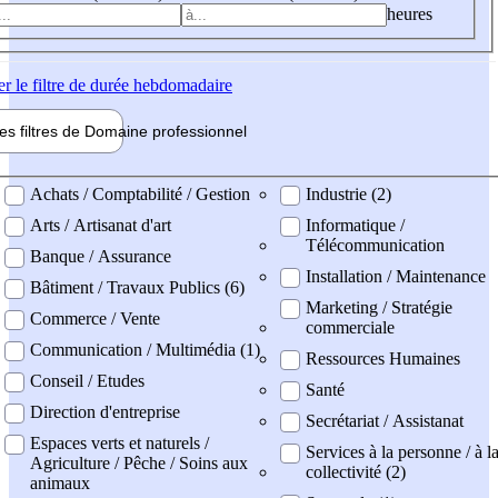
heures
er
le filtre de durée hebdomadaire
les filtres de
Domaine pro
fessionnel
ne professionel
Achats / Comptabilité / Gestion
Industrie (2)
Arts / Artisanat d'art
Informatique /
Télécommunication
Banque / Assurance
Installation / Maintenance
Bâtiment / Travaux Publics (6)
Marketing / Stratégie
Commerce / Vente
commerciale
Communication / Multimédia (1)
Ressources Humaines
Conseil / Etudes
Santé
Direction d'entreprise
Secrétariat / Assistanat
Espaces verts et naturels /
Services à la personne / à l
Agriculture / Pêche / Soins aux
collectivité (2)
animaux