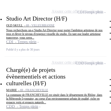
Ajouter cette offre à ma sélection
CDI
Temps plein
Studio Art Director (H/F)
OLD SKULL -
69 - VILLEURBANNE
Nous recherchons un-e Studio Art Director pour porter l'ambition artistique de nos
jeux et élever le niveau d'exigence visuelle du studio. En tant que leader artistique
transverse, vous serez...
CDI - Temps plein
Publié il y a plus de 30 jours
Ajouter cette offre à ma sélection
CDD
Temps plein
Chargé(e) de projets
évènementiels et actions
culturelles (H/F)
MAIRIE -
69 - FRANCHEVILLE
La commune de FRANCHEVILLE est située dans le département du Rhône, dans
la Métropole Lyonnaise, au coeur d'un environnement urbain de qualité, riche en
espaces verts et espaces naturels...
CDD - Temps plein