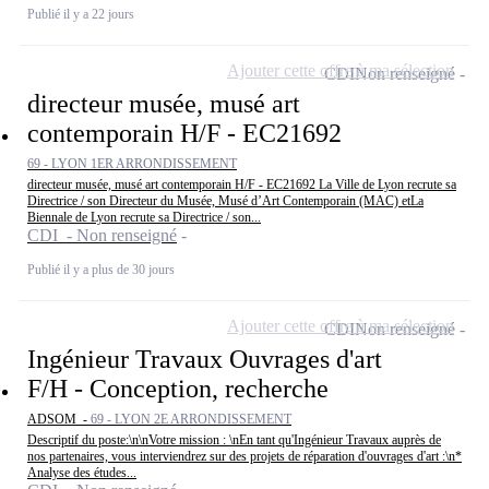
Publié il y a 22 jours
Ajouter cette offre à ma sélection
CDI
Non renseigné
directeur musée, musé art
contemporain H/F - EC21692
69 - LYON 1ER ARRONDISSEMENT
directeur musée, musé art contemporain H/F - EC21692 La Ville de Lyon recrute sa
Directrice / son Directeur du Musée, Musé d’Art Contemporain (MAC) etLa
Biennale de Lyon recrute sa Directrice / son...
CDI - Non renseigné
Publié il y a plus de 30 jours
Ajouter cette offre à ma sélection
CDI
Non renseigné
Ingénieur Travaux Ouvrages d'art
F/H - Conception, recherche
ADSOM -
69 - LYON 2E ARRONDISSEMENT
Descriptif du poste:\n\nVotre mission : \nEn tant qu'Ingénieur Travaux auprès de
nos partenaires, vous interviendrez sur des projets de réparation d'ouvrages d'art :\n*
Analyse des études...