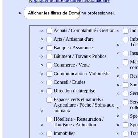
Appliquer
le filtre de durée hebdomadaire
Afficher les filtres de
Domaine pro
fessionnel
Domaine professionel
Achats / Comptabilité / Gestion
Indu
Arts / Artisanat d'art
Info
Tél
Banque / Assurance
Inst
Bâtiment / Travaux Publics
Mark
Commerce / Vente
com
Communication / Multimédia
Res
Conseil / Etudes
San
Direction d'entreprise
Secr
Espaces verts et naturels /
Serv
Agriculture / Pêche / Soins aux
coll
animaux
Spe
Hôtellerie - Restauration /
Tourisme / Animation
Spo
Immobilier
Tran