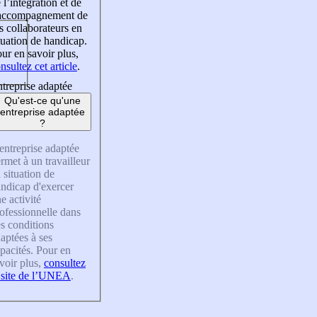
 l’intégration et de
’accompagnement de
s collaborateurs en
tuation de handicap.
ur en savoir plus,
nsultez cet article
.
treprise adaptée
Qu'est-ce qu'une
entreprise adaptée
?
entreprise adaptée
rmet à un travailleur
 situation de
ndicap d'exercer
e activité
ofessionnelle dans
s conditions
aptées à ses
pacités. Pour en
voir plus,
consultez
 site de l’UNEA
.