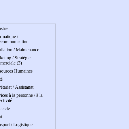
strie
rmatique /
écommunication
allation / Maintenance
eting / Stratégie
merciale (3)
sources Humaines
té
étariat / Assistanat
ices à la personne / à la
ectivité
ctacle
rt
sport / Logistique