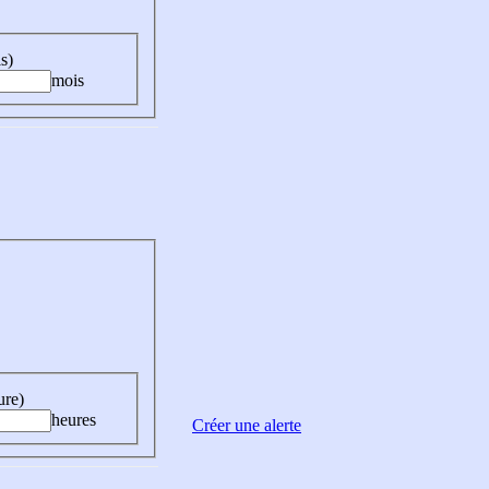
s)
mois
ure)
heures
Créer une alerte