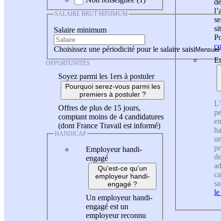
de
l
SALAIRE BRUT MINIMUM
se
si
Salaire minimum
Po
co
Choisissez une périodicité pour le salaire saisi
En
OPPORTUNITÉS
Soyez parmi les 1ers à postuler
Pourquoi serez-vous parmi les
premiers à postuler ?
L'
Offres de plus de 15 jours,
pe
comptant moins de 4 candidatures
en
(dont France Travail est informé)
ha
HANDICAP
un
pr
Employeur handi-
de
engagé
ad
Qu'est-ce qu'un
ca
employeur handi-
sa
engagé ?
le
Un employeur handi-
engagé est un
employeur reconnu