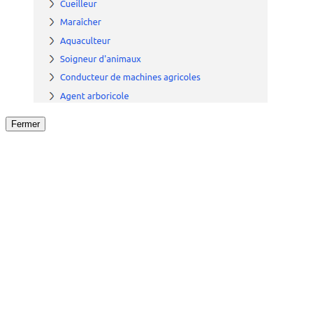
Fermer
Fermer
le détail de l'offre
/
Offre
sur
Offre précéden