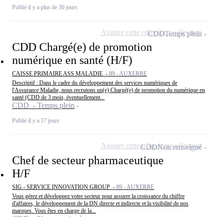
Publié il y a plus de 30 jours
Ajouter cette offre à ma sélection
CDD
Temps plein
CDD Chargé(e) de promotion
numérique en santé (H/F)
CAISSE PRIMAIRE ASS MALADIE -
89 - AUXERRE
Descriptif : Dans le cadre du développement des services numériques de
l'Assurance Maladie, nous recrutons un(e) Chargé(e) de promotion du numérique en
santé (CDD de 3 mois, éventuellement...
CDD - Temps plein
Publié il y a 17 jours
Ajouter cette offre à ma sélection
CDD
Non renseigné
Chef de secteur pharmaceutique
H/F
SIG - SERVICE INNOVATION GROUP -
89 - AUXERRE
Vous gérez et développez votre secteur pour assurer la croissance du chiffre
d'affaires, le développement de la DN directe et indirecte et la visibilité de nos
marques. Vous êtes en charge de la...