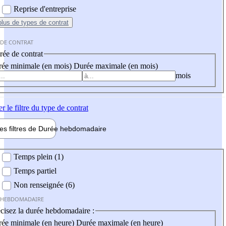
Reprise d'entreprise
plus
de types de contrat
 DE CONTRAT
ée de contrat
ée minimale (en mois)
Durée maximale (en mois)
mois
er
le filtre du type de contrat
les filtres de
Durée hebdo
madaire
 hebdomadaire
Temps plein (1)
Temps partiel
Non renseignée (6)
 HEBDOMADAIRE
cisez la durée hebdomadaire :
ée minimale (en heure)
Durée maximale (en heure)