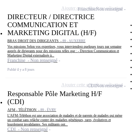
Ajouter cette offre à ma sélection
Franchise
Non renseigné
DIRECTEUR / DIRECTRICE
COMMUNICATION ET
MARKETING DIGITAL (H/F)
BRAS DROIT DES DIRIGEANTS -
89 - AUXERRE
Vos missions Selon vos expertises, vous interviendrez quelques jours par semaine
auprès de dirigeants pour des missions telles que : - Direction Communication et
Marketing Digital externalisée à...
Franchise - Non renseigné
Publié il y a 8 jours
Ajouter cette offre à ma sélection
CDI
Non renseigné
Responsable Pôle Marketing H/F
(CDI)
AFM - TÉLÉTHON -
89 - ÉVRY
L'AFM-Téléthon est une association de malades et de parents de malades qui mène
un combat sans relâche contre des maladies génétiques, rares, évolutives et
lourdement invalidantes. Ses militants ont...
CDI - Non renseigné