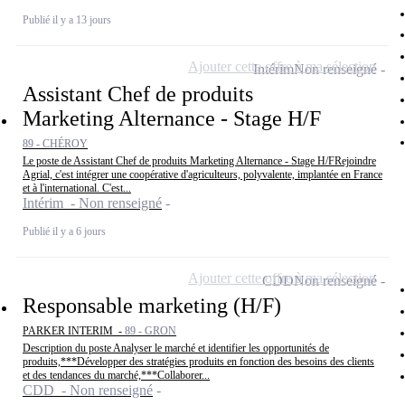
Publié il y a 13 jours
Ajouter cette offre à ma sélection
Intérim
Non renseigné
Assistant Chef de produits
Marketing Alternance - Stage H/F
89 - CHÉROY
Le poste de Assistant Chef de produits Marketing Alternance - Stage H/FRejoindre
Agrial, c'est intégrer une coopérative d'agriculteurs, polyvalente, implantée en France
et à l'international. C'est...
Intérim - Non renseigné
Publié il y a 6 jours
Ajouter cette offre à ma sélection
CDD
Non renseigné
Responsable marketing (H/F)
PARKER INTERIM -
89 - GRON
Description du poste Analyser le marché et identifier les opportunités de
produits,***Développer des stratégies produits en fonction des besoins des clients
et des tendances du marché,***Collaborer...
CDD - Non renseigné