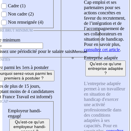
Cap emploi et ses
Cadre (1)
partenaires pour ses
actions concrètes en
Non cadre (2)
faveur du recrutement,
Non renseignée (4)
de l’intégration et de
l’accompagnement de
IRE BRUT MINIMUM
ses collaborateurs en
situation de handicap.
re minimum
Pour en savoir plus,
consultez cet article
.
ssez une périodicité pour le salaire saisi
Entreprise adaptée
NITÉS
Qu'est-ce qu'une
z parmi les 1ers à postuler
entreprise adaptée
?
urquoi serez-vous parmi les
premiers à postuler ?
L'entreprise adaptée
es de plus de 15 jours,
permet à un travailleur
tant moins de 4 candidatures
en situation de
t France Travail est informé)
handicap d'exercer
ICAP
une activité
professionnelle dans
Employeur handi-
des conditions
engagé
adaptées à ses
Qu'est-ce qu'un
capacités. Pour en
employeur handi-
savoir plus,
consultez