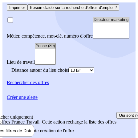
Imprimer
Besoin d'aide sur la recherche d'offres d'emploi ?
Métier, compétence, mot-clé, numéro d'offre
Lieu de travail
Distance autour du lieu choisi
Rechercher
des offres
Créer une alerte
Qui sont n
icher uniquement
 offres France Travail
Cette action recharge la liste des offres
les filtres de
Date de création
de l'offre