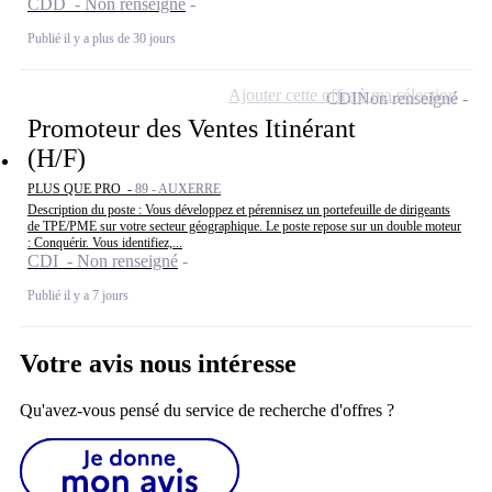
CDD - Non renseigné
Publié il y a plus de 30 jours
Ajouter cette offre à ma sélection
CDI
Non renseigné
Promoteur des Ventes Itinérant
(H/F)
PLUS QUE PRO -
89 - AUXERRE
Description du poste : Vous développez et pérennisez un portefeuille de dirigeants
de TPE/PME sur votre secteur géographique. Le poste repose sur un double moteur
: Conquérir. Vous identifiez,...
CDI - Non renseigné
Publié il y a 7 jours
Votre avis nous intéresse
Qu'avez-vous pensé du service de recherche d'offres ?