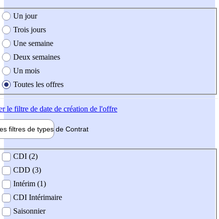
e création de l'offre
Un jour
Trois jours
Une semaine
Deux semaines
Un mois
Toutes les offres
er
le filtre de date de création de l'offre
les filtres de types de
Contrat
de contrat
CDI (2)
CDD (3)
Intérim (1)
CDI Intérimaire
Saisonnier