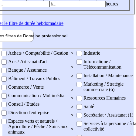
heures
er
le filtre de durée hebdomadaire
les filtres de
Domaine pro
fessionnel
ne professionel
Achats / Comptabilité / Gestion
Industrie
Arts / Artisanat d'art
Informatique /
Télécommunication
Banque / Assurance
Installation / Maintenance
Bâtiment / Travaux Publics
Marketing / Stratégie
Commerce / Vente
commerciale (6)
Communication / Multimédia
Ressources Humaines
Conseil / Etudes
Santé
Direction d'entreprise
Secrétariat / Assistanat (1)
Espaces verts et naturels /
Services à la personne / à l
Agriculture / Pêche / Soins aux
collectivité
animaux