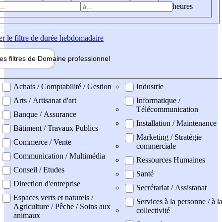
heures
er
le filtre de durée hebdomadaire
les filtres de
Domaine pro
fessionnel
ne professionel
Achats / Comptabilité / Gestion
Industrie
Arts / Artisanat d'art
Informatique /
Télécommunication
Banque / Assurance
Installation / Maintenance
Bâtiment / Travaux Publics
Marketing / Stratégie
Commerce / Vente
commerciale
Communication / Multimédia
Ressources Humaines
Conseil / Etudes
Santé
Direction d'entreprise
Secrétariat / Assistanat
Espaces verts et naturels /
Services à la personne / à l
Agriculture / Pêche / Soins aux
collectivité
animaux