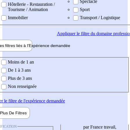
Spectacle
Hôtellerie - Restauration /
Tourisme / Animation
Sport
Immobilier
Transport / Logistique
Appliquer
le filtre du domaine professi
es filtres liés à l'
Expérience
demandée
ience demandée
Moins de 1 an
De 1 à 3 ans
Plus de 3 ans
Non renseignée
er
le filtre de l'expérience demandée
Plus De
Filtres
IFICATION
par France travail,