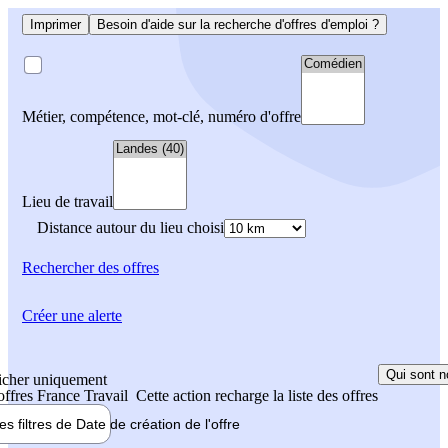
Imprimer
Besoin d'aide sur la recherche d'offres d'emploi ?
Métier, compétence, mot-clé, numéro d'offre
Lieu de travail
Distance autour du lieu choisi
Rechercher
des offres
Créer une alerte
Qui sont n
icher uniquement
 offres France Travail
Cette action recharge la liste des offres
les filtres de
Date de création
de l'offre