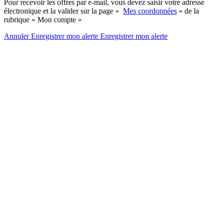
Pour recevoir les offres par e-mail, vous devez saisir votre adresse
électronique et la valider sur la page «
Mes coordonnées
» de la
rubrique « Mon compte »
Annuler
Enregistrer mon alerte
Enregistrer
mon alerte