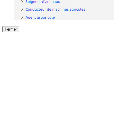
Fermer
Fermer
le détail de l'offre
/
Offre
sur
Offre précéden