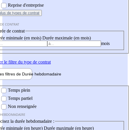
Reprise d'entreprise
plus
de types de contrat
 DE CONTRAT
ée de contrat
ée minimale (en mois)
Durée maximale (en mois)
mois
er
le filtre du type de contrat
les filtres de
Durée hebdo
madaire
 hebdomadaire
Temps plein
Temps partiel
Non renseignée
 HEBDOMADAIRE
cisez la durée hebdomadaire :
ée minimale (en heure)
Durée maximale (en heure)