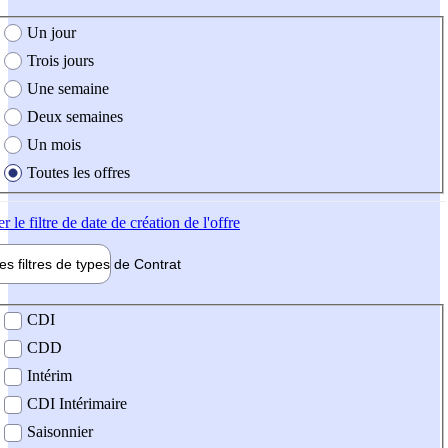
e création de l'offre
Un jour
Trois jours
Une semaine
Deux semaines
Un mois
Toutes les offres
er
le filtre de date de création de l'offre
les filtres de types de
Contrat
de contrat
CDI
CDD
Intérim
CDI Intérimaire
Saisonnier