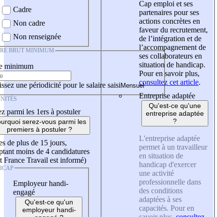
Cap emploi et ses
Cadre
partenaires pour ses
actions concrètes en
Non cadre
faveur du recrutement,
Non renseignée
de l’intégration et de
l’accompagnement de
IRE BRUT MINIMUM
ses collaborateurs en
situation de handicap.
re minimum
Pour en savoir plus,
consultez cet article
.
ssez une périodicité pour le salaire saisi
Entreprise adaptée
NITÉS
Qu'est-ce qu'une
z parmi les 1ers à postuler
entreprise adaptée
?
urquoi serez-vous parmi les
premiers à postuler ?
L'entreprise adaptée
es de plus de 15 jours,
permet à un travailleur
tant moins de 4 candidatures
en situation de
t France Travail est informé)
handicap d'exercer
ICAP
une activité
professionnelle dans
Employeur handi-
des conditions
engagé
adaptées à ses
Qu'est-ce qu'un
capacités. Pour en
employeur handi-
savoir plus,
consultez