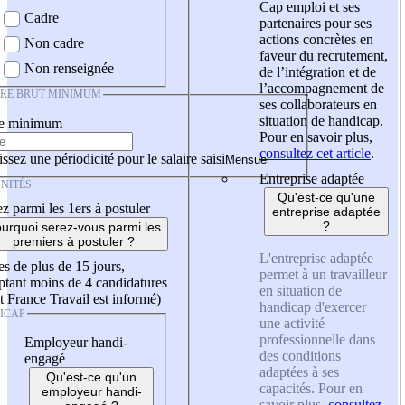
Cap emploi et ses
Cadre
partenaires pour ses
actions concrètes en
Non cadre
faveur du recrutement,
Non renseignée
de l’intégration et de
l’accompagnement de
IRE BRUT MINIMUM
ses collaborateurs en
situation de handicap.
re minimum
Pour en savoir plus,
consultez cet article
.
ssez une périodicité pour le salaire saisi
Entreprise adaptée
NITÉS
Qu'est-ce qu'une
z parmi les 1ers à postuler
entreprise adaptée
?
urquoi serez-vous parmi les
premiers à postuler ?
L'entreprise adaptée
es de plus de 15 jours,
permet à un travailleur
tant moins de 4 candidatures
en situation de
t France Travail est informé)
handicap d'exercer
ICAP
une activité
professionnelle dans
Employeur handi-
des conditions
engagé
adaptées à ses
Qu'est-ce qu'un
capacités. Pour en
employeur handi-
savoir plus,
consultez