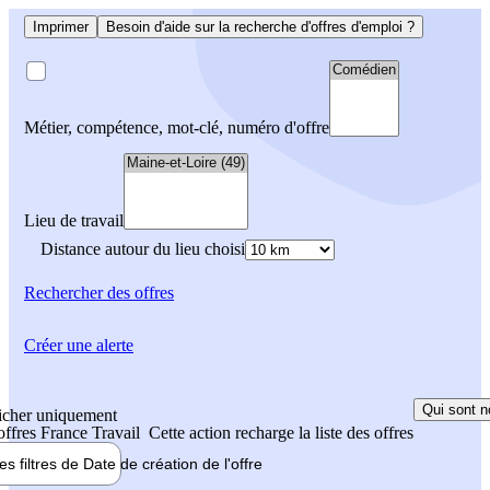
Imprimer
Besoin d'aide sur la recherche d'offres d'emploi ?
Métier, compétence, mot-clé, numéro d'offre
Lieu de travail
Distance autour du lieu choisi
Rechercher
des offres
Créer une alerte
Qui sont n
icher uniquement
 offres France Travail
Cette action recharge la liste des offres
les filtres de
Date de création
de l'offre