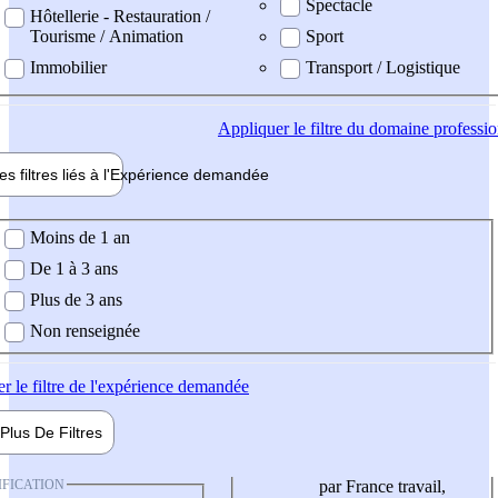
Spectacle
Hôtellerie - Restauration /
Tourisme / Animation
Sport
Immobilier
Transport / Logistique
Appliquer
le filtre du domaine professi
es filtres liés à l'
Expérience
demandée
ience demandée
Moins de 1 an
De 1 à 3 ans
Plus de 3 ans
Non renseignée
er
le filtre de l'expérience demandée
Plus De
Filtres
IFICATION
par France travail,