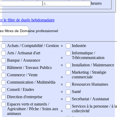
heures
er
le filtre de durée hebdomadaire
les filtres de
Domaine pro
fessionnel
ne professionel
Achats / Comptabilité / Gestion
Industrie
Arts / Artisanat d'art
Informatique /
Télécommunication
Banque / Assurance
Installation / Maintenance
Bâtiment / Travaux Publics
Marketing / Stratégie
Commerce / Vente
commerciale
Communication / Multimédia
Ressources Humaines
Conseil / Etudes
Santé
Direction d'entreprise
Secrétariat / Assistanat
Espaces verts et naturels /
Services à la personne / à l
Agriculture / Pêche / Soins aux
collectivité
animaux