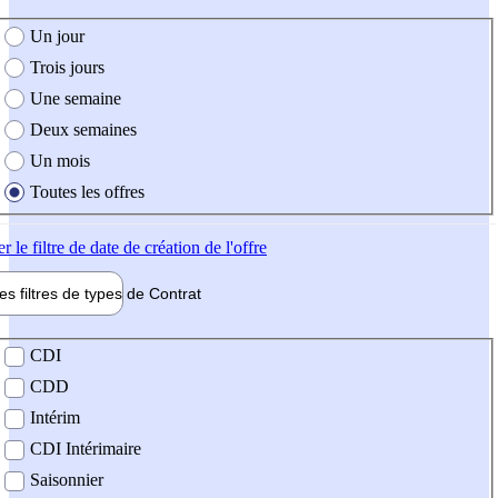
e création de l'offre
Un jour
Trois jours
Une semaine
Deux semaines
Un mois
Toutes les offres
er
le filtre de date de création de l'offre
les filtres de types de
Contrat
de contrat
CDI
CDD
Intérim
CDI Intérimaire
Saisonnier