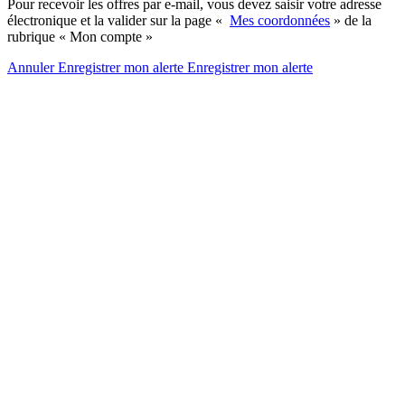
Pour recevoir les offres par e-mail, vous devez saisir votre adresse
électronique et la valider sur la page «
Mes coordonnées
» de la
rubrique « Mon compte »
Annuler
Enregistrer mon alerte
Enregistrer
mon alerte