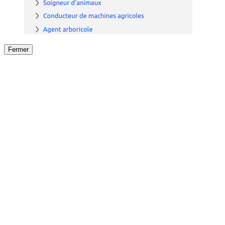
Fermer
Fermer
le détail de l'offre
/
Offre
sur
Offre précéden