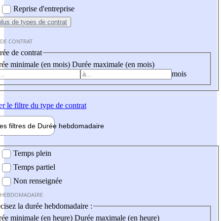
Reprise d'entreprise
plus
de types de contrat
 DE CONTRAT
ée de contrat
ée minimale (en mois)
Durée maximale (en mois)
mois
er
le filtre du type de contrat
les filtres de
Durée hebdo
madaire
 hebdomadaire
Temps plein
Temps partiel
Non renseignée
 HEBDOMADAIRE
cisez la durée hebdomadaire :
ée minimale (en heure)
Durée maximale (en heure)