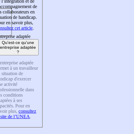
 l’intégration et de
’accompagnement de
s collaborateurs en
tuation de handicap.
ur en savoir plus,
nsultez cet article
.
treprise adaptée
Qu'est-ce qu'une
entreprise adaptée
?
entreprise adaptée
rmet à un travailleur
 situation de
ndicap d'exercer
e activité
ofessionnelle dans
s conditions
aptées à ses
pacités. Pour en
voir plus,
consultez
 site de l’UNEA
.