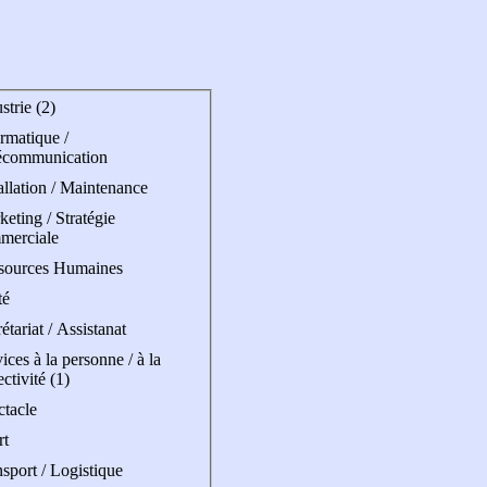
strie (2)
rmatique /
écommunication
allation / Maintenance
eting / Stratégie
merciale
sources Humaines
té
étariat / Assistanat
ices à la personne / à la
ectivité (1)
ctacle
rt
sport / Logistique