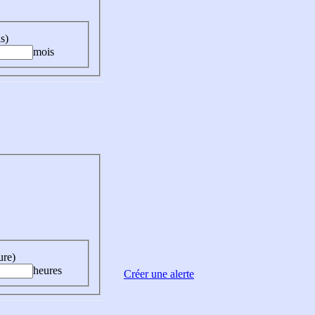
s)
mois
ure)
heures
Créer une alerte