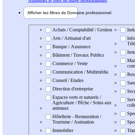
Appliquer
le filtre de durée hebdomadaire
Afficher les filtres de
Domaine pro
fessionnel
Domaine professionel
Achats / Comptabilité / Gestion
Indu
Arts / Artisanat d'art
Info
Tél
Banque / Assurance
Inst
Bâtiment / Travaux Publics
Mark
Commerce / Vente
com
Communication / Multimédia
Res
Conseil / Etudes
San
Direction d'entreprise
Secr
Espaces verts et naturels /
Serv
Agriculture / Pêche / Soins aux
coll
animaux
Spe
Hôtellerie - Restauration /
Tourisme / Animation
Spo
Immobilier
Tran