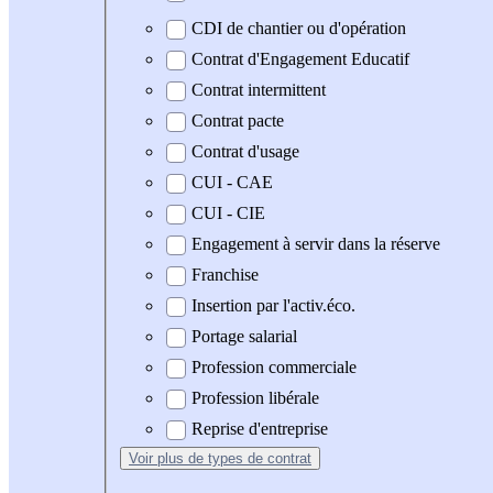
CDI de chantier ou d'opération
Contrat d'Engagement Educatif
Contrat intermittent
Contrat pacte
Contrat d'usage
CUI - CAE
CUI - CIE
Engagement à servir dans la réserve
Franchise
Insertion par l'activ.éco.
Portage salarial
Profession commerciale
Profession libérale
Reprise d'entreprise
Voir plus
de types de contrat