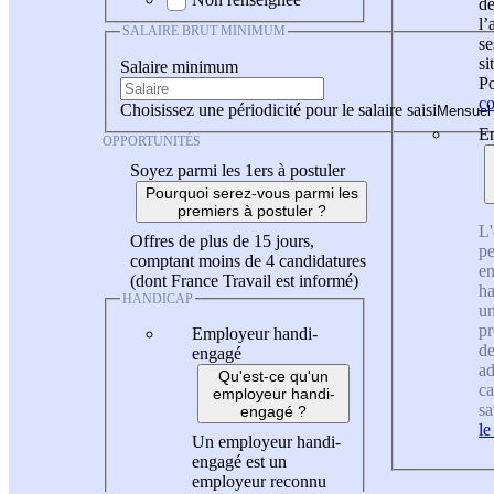
de
l
SALAIRE BRUT MINIMUM
se
si
Salaire minimum
Po
co
Choisissez une périodicité pour le salaire saisi
En
OPPORTUNITÉS
Soyez parmi les 1ers à postuler
Pourquoi serez-vous parmi les
premiers à postuler ?
L'
Offres de plus de 15 jours,
pe
comptant moins de 4 candidatures
en
(dont France Travail est informé)
ha
HANDICAP
un
pr
Employeur handi-
de
engagé
ad
Qu'est-ce qu'un
ca
employeur handi-
sa
engagé ?
le
Un employeur handi-
engagé est un
employeur reconnu