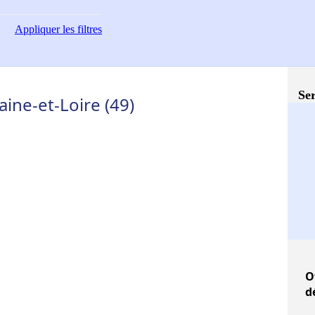
Appliquer
les filtres
Ser
aine-et-Loire (49)
O
d