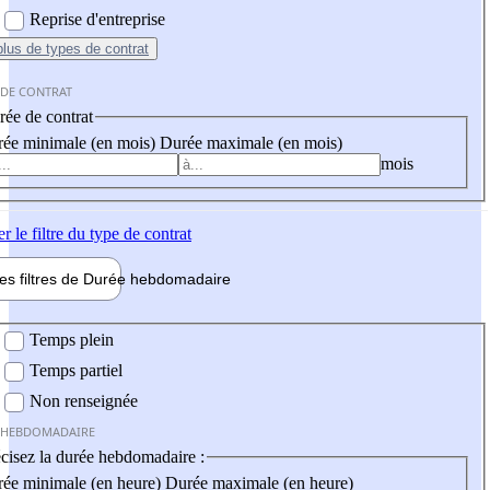
Reprise d'entreprise
plus
de types de contrat
 DE CONTRAT
ée de contrat
ée minimale (en mois)
Durée maximale (en mois)
mois
er
le filtre du type de contrat
les filtres de
Durée hebdo
madaire
 hebdomadaire
Temps plein
Temps partiel
Non renseignée
 HEBDOMADAIRE
cisez la durée hebdomadaire :
ée minimale (en heure)
Durée maximale (en heure)