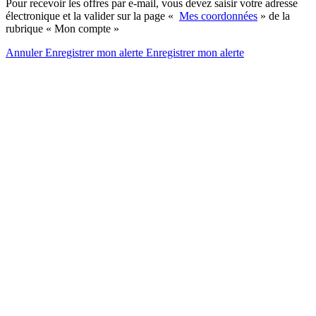
Pour recevoir les offres par e-mail, vous devez saisir votre adresse
électronique et la valider sur la page «
Mes coordonnées
» de la
rubrique « Mon compte »
Annuler
Enregistrer mon alerte
Enregistrer
mon alerte