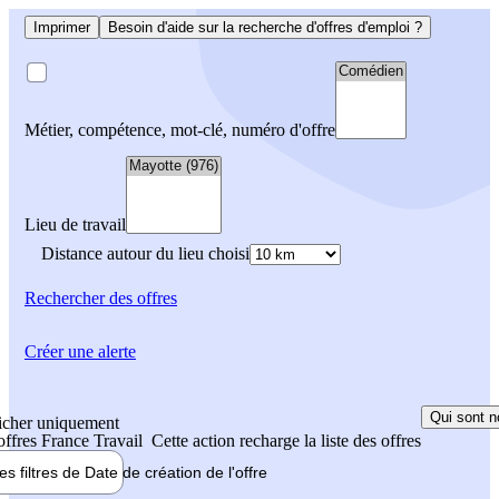
Imprimer
Besoin d'aide sur la recherche d'offres d'emploi ?
Métier, compétence, mot-clé, numéro d'offre
Lieu de travail
Distance autour du lieu choisi
Rechercher
des offres
Créer une alerte
Qui sont n
icher uniquement
 offres France Travail
Cette action recharge la liste des offres
les filtres de
Date de création
de l'offre