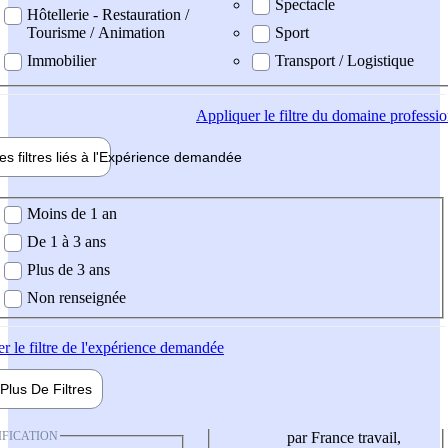
Spectacle
Hôtellerie - Restauration /
Tourisme / Animation
Sport
Immobilier
Transport / Logistique
Appliquer
le filtre du domaine professi
es filtres liés à l'
Expérience
demandée
ience demandée
Moins de 1 an
De 1 à 3 ans
Plus de 3 ans
Non renseignée
er
le filtre de l'expérience demandée
Plus De
Filtres
IFICATION
par France travail,