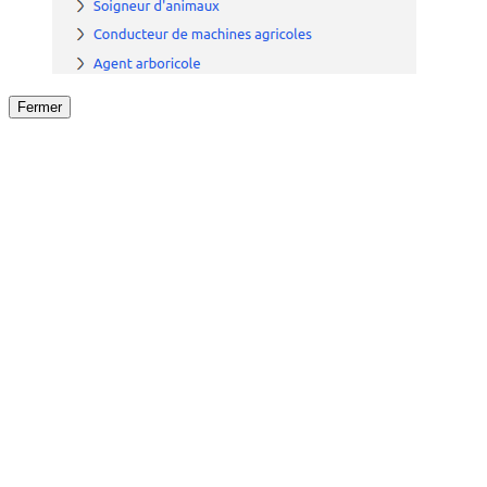
Fermer
Fermer
le détail de l'offre
/
Offre
sur
Offre précéden