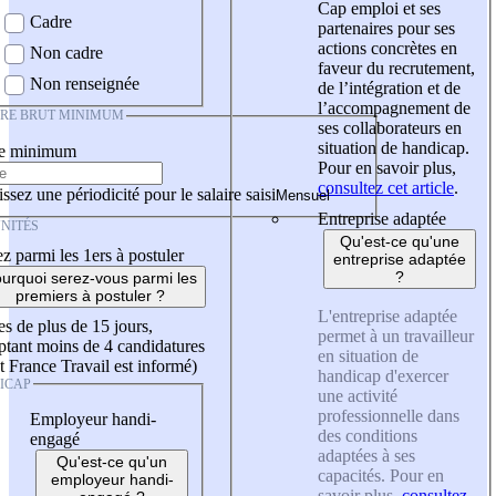
Cap emploi et ses
Cadre
partenaires pour ses
actions concrètes en
Non cadre
faveur du recrutement,
Non renseignée
de l’intégration et de
l’accompagnement de
IRE BRUT MINIMUM
ses collaborateurs en
situation de handicap.
re minimum
Pour en savoir plus,
consultez cet article
.
ssez une périodicité pour le salaire saisi
Entreprise adaptée
NITÉS
Qu'est-ce qu'une
z parmi les 1ers à postuler
entreprise adaptée
?
urquoi serez-vous parmi les
premiers à postuler ?
L'entreprise adaptée
es de plus de 15 jours,
permet à un travailleur
tant moins de 4 candidatures
en situation de
t France Travail est informé)
handicap d'exercer
ICAP
une activité
professionnelle dans
Employeur handi-
des conditions
engagé
adaptées à ses
Qu'est-ce qu'un
capacités. Pour en
employeur handi-
savoir plus,
consultez