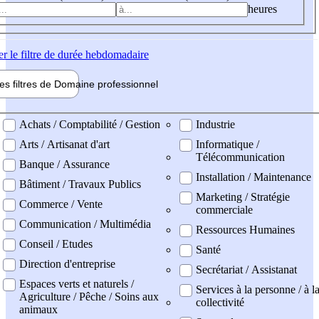
heures
er
le filtre de durée hebdomadaire
les filtres de
Domaine pro
fessionnel
ne professionel
Achats / Comptabilité / Gestion
Industrie
Arts / Artisanat d'art
Informatique /
Télécommunication
Banque / Assurance
Installation / Maintenance
Bâtiment / Travaux Publics
Marketing / Stratégie
Commerce / Vente
commerciale
Communication / Multimédia
Ressources Humaines
Conseil / Etudes
Santé
Direction d'entreprise
Secrétariat / Assistanat
Espaces verts et naturels /
Services à la personne / à l
Agriculture / Pêche / Soins aux
collectivité
animaux