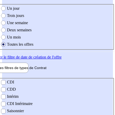
e création de l'offre
Un jour
Trois jours
Une semaine
Deux semaines
Un mois
Toutes les offres
er
le filtre de date de création de l'offre
les filtres de types de
Contrat
de contrat
CDI
CDD
Intérim
CDI Intérimaire
Saisonnier