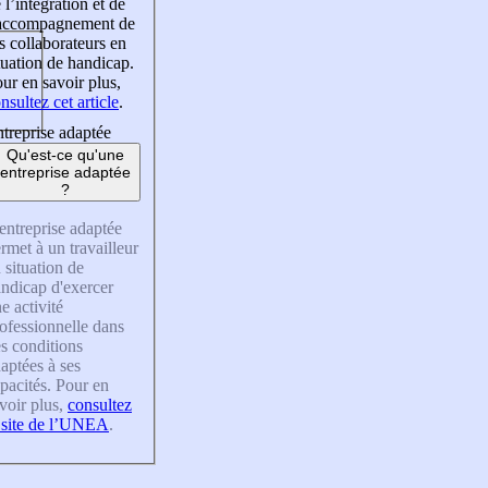
 l’intégration et de
’accompagnement de
s collaborateurs en
tuation de handicap.
ur en savoir plus,
nsultez cet article
.
treprise adaptée
Qu'est-ce qu'une
entreprise adaptée
?
entreprise adaptée
rmet à un travailleur
 situation de
ndicap d'exercer
e activité
ofessionnelle dans
s conditions
aptées à ses
pacités. Pour en
voir plus,
consultez
 site de l’UNEA
.