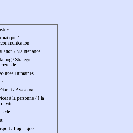
strie
rmatique /
écommunication
allation / Maintenance
eting / Stratégie
merciale
sources Humaines
té
étariat / Assistanat
ices à la personne / à la
ectivité
ctacle
rt
sport / Logistique