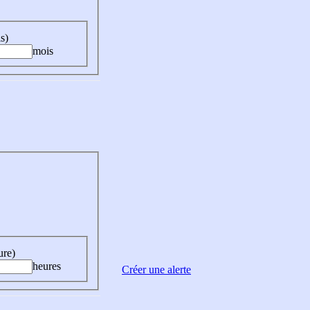
s)
mois
ure)
heures
Créer une alerte