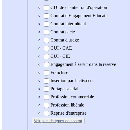
CDI de chantier ou d'opération
Contrat d'Engagement Educatif
Contrat intermittent
Contrat pacte
Contrat d'usage
CUI - CAE
CUI - CIE
Engagement à servir dans la réserve
Franchise
Insertion par l'activ.éco.
Portage salarial
Profession commerciale
Profession libérale
Reprise d'entreprise
Voir plus
de types de contrat