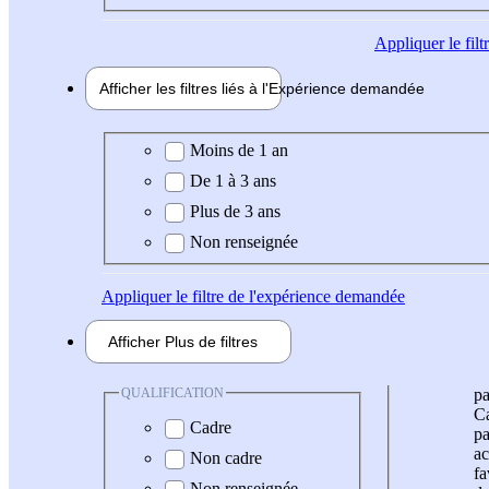
Appliquer
le fil
Afficher les filtres liés à l'
Expérience
demandée
Expérience demandée
Moins de 1 an
De 1 à 3 ans
Plus de 3 ans
Non renseignée
Appliquer
le filtre de l'expérience demandée
Afficher
Plus de
filtres
QUALIFICATION
pa
Ca
Cadre
pa
ac
Non cadre
fa
Non renseignée