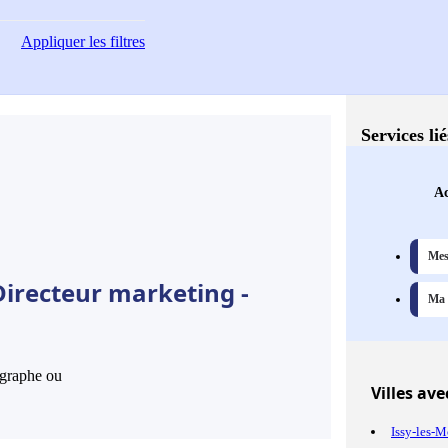
Appliquer
les filtres
Services li
Ac
Mes
Directeur marketing -
Ma 
hographe ou
Villes
avec
Issy-les-