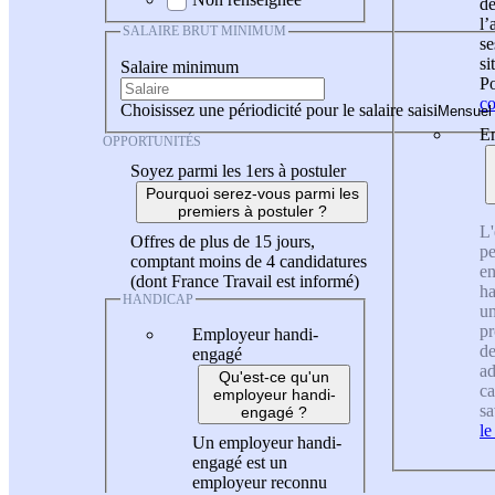
de
l
SALAIRE BRUT MINIMUM
se
si
Salaire minimum
Po
co
Choisissez une périodicité pour le salaire saisi
En
OPPORTUNITÉS
Soyez parmi les 1ers à postuler
Pourquoi serez-vous parmi les
premiers à postuler ?
L'
Offres de plus de 15 jours,
pe
comptant moins de 4 candidatures
en
(dont France Travail est informé)
ha
HANDICAP
un
pr
Employeur handi-
de
engagé
ad
Qu'est-ce qu'un
ca
employeur handi-
sa
engagé ?
le
Un employeur handi-
engagé est un
employeur reconnu