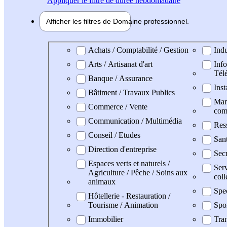
Appliquer
le filtre de durée hebdomadaire
Afficher les filtres de
Domaine pro
fessionnel
Domaine professionel
Achats / Comptabilité / Gestion
Indu
Arts / Artisanat d'art
Info
Tél
Banque / Assurance
Inst
Bâtiment / Travaux Publics
Mark
Commerce / Vente
com
Communication / Multimédia
Res
Conseil / Etudes
San
Direction d'entreprise
Secr
Espaces verts et naturels /
Serv
Agriculture / Pêche / Soins aux
coll
animaux
Spe
Hôtellerie - Restauration /
Tourisme / Animation
Spo
Immobilier
Tran