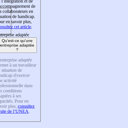
 l’intégration et de
’accompagnement de
s collaborateurs en
tuation de handicap.
ur en savoir plus,
nsultez cet article
.
treprise adaptée
Qu'est-ce qu'une
entreprise adaptée
?
entreprise adaptée
rmet à un travailleur
 situation de
ndicap d'exercer
e activité
ofessionnelle dans
s conditions
aptées à ses
pacités. Pour en
voir plus,
consultez
 site de l’UNEA
.