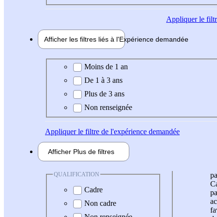
Appliquer
le fil
Afficher les filtres liés à l'
Expérience
demandée
Expérience demandée
Moins de 1 an
De 1 à 3 ans
Plus de 3 ans
Non renseignée
Appliquer
le filtre de l'expérience demandée
Afficher
Plus de
filtres
QUALIFICATION
pa
Ca
Cadre
pa
ac
Non cadre
fa
Non renseignée