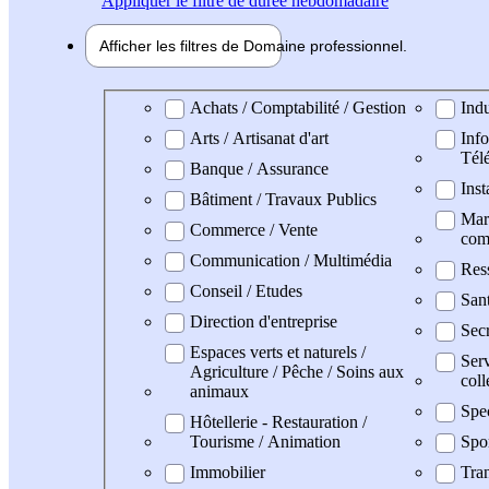
Appliquer
le filtre de durée hebdomadaire
Afficher les filtres de
Domaine pro
fessionnel
Domaine professionel
Achats / Comptabilité / Gestion
Indu
Arts / Artisanat d'art
Info
Tél
Banque / Assurance
Inst
Bâtiment / Travaux Publics
Mark
Commerce / Vente
com
Communication / Multimédia
Res
Conseil / Etudes
San
Direction d'entreprise
Secr
Espaces verts et naturels /
Serv
Agriculture / Pêche / Soins aux
coll
animaux
Spe
Hôtellerie - Restauration /
Tourisme / Animation
Spo
Immobilier
Tran