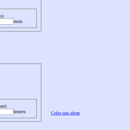
s)
mois
ure)
heures
Créer une alerte