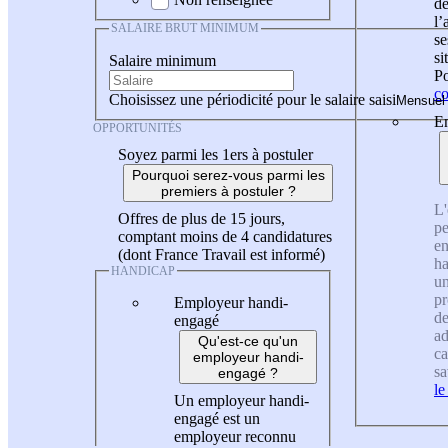
de
l
SALAIRE BRUT MINIMUM
se
si
Salaire minimum
Po
co
Choisissez une périodicité pour le salaire saisi
En
OPPORTUNITÉS
Soyez parmi les 1ers à postuler
Pourquoi serez-vous parmi les
premiers à postuler ?
L'
Offres de plus de 15 jours,
pe
comptant moins de 4 candidatures
en
(dont France Travail est informé)
ha
HANDICAP
un
pr
Employeur handi-
de
engagé
ad
Qu'est-ce qu'un
ca
employeur handi-
sa
engagé ?
le
Un employeur handi-
engagé est un
employeur reconnu