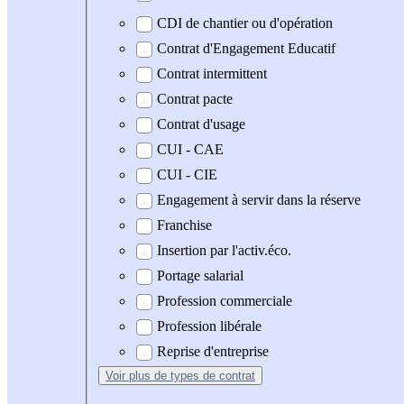
CDI de chantier ou d'opération
Contrat d'Engagement Educatif
Contrat intermittent
Contrat pacte
Contrat d'usage
CUI - CAE
CUI - CIE
Engagement à servir dans la réserve
Franchise
Insertion par l'activ.éco.
Portage salarial
Profession commerciale
Profession libérale
Reprise d'entreprise
Voir plus
de types de contrat