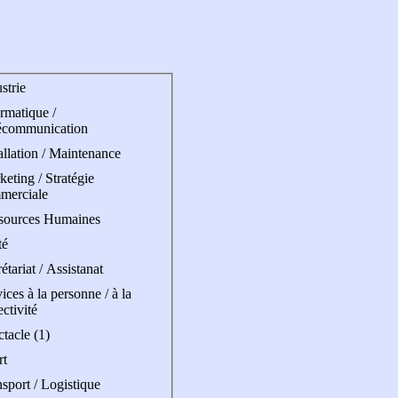
strie
rmatique /
écommunication
allation / Maintenance
eting / Stratégie
merciale
sources Humaines
té
étariat / Assistanat
ices à la personne / à la
ectivité
tacle (1)
rt
sport / Logistique