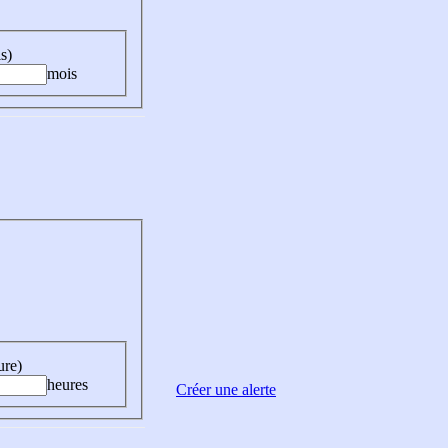
s)
mois
ure)
heures
Créer une alerte