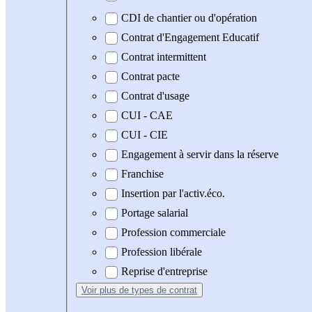
CDI de chantier ou d'opération
Contrat d'Engagement Educatif
Contrat intermittent
Contrat pacte
Contrat d'usage
CUI - CAE
CUI - CIE
Engagement à servir dans la réserve
Franchise
Insertion par l'activ.éco.
Portage salarial
Profession commerciale
Profession libérale
Reprise d'entreprise
Voir plus
de types de contrat