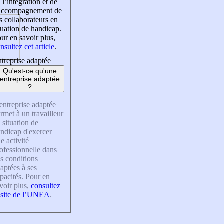
 l’intégration et de
’accompagnement de
s collaborateurs en
tuation de handicap.
ur en savoir plus,
nsultez cet article
.
treprise adaptée
Qu'est-ce qu'une
entreprise adaptée
?
entreprise adaptée
rmet à un travailleur
 situation de
ndicap d'exercer
e activité
ofessionnelle dans
s conditions
aptées à ses
pacités. Pour en
voir plus,
consultez
 site de l’UNEA
.