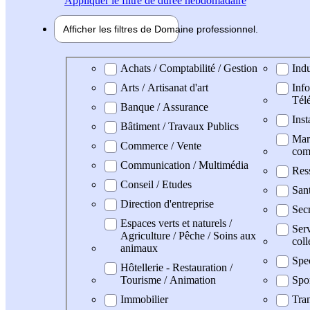
Appliquer
le filtre de durée hebdomadaire
Afficher les filtres de
Domaine pro
fessionnel
Domaine professionel
Achats / Comptabilité / Gestion
Indu
Arts / Artisanat d'art
Info
Tél
Banque / Assurance
Inst
Bâtiment / Travaux Publics
Mark
Commerce / Vente
com
Communication / Multimédia
Res
Conseil / Etudes
San
Direction d'entreprise
Secr
Espaces verts et naturels /
Serv
Agriculture / Pêche / Soins aux
coll
animaux
Spec
Hôtellerie - Restauration /
Tourisme / Animation
Spo
Immobilier
Tran