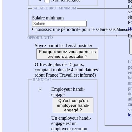
de
l
SALAIRE BRUT MINIMUM
se
si
Salaire minimum
Po
co
Choisissez une périodicité pour le salaire saisi
En
OPPORTUNITÉS
Soyez parmi les 1ers à postuler
Pourquoi serez-vous parmi les
premiers à postuler ?
L'
Offres de plus de 15 jours,
pe
comptant moins de 4 candidatures
en
(dont France Travail est informé)
ha
HANDICAP
un
pr
Employeur handi-
de
engagé
ad
Qu'est-ce qu'un
ca
employeur handi-
sa
engagé ?
le
Un employeur handi-
engagé est un
employeur reconnu